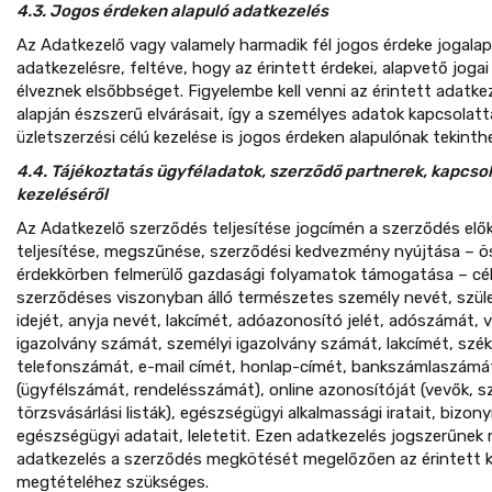
4.3. Jogos érdeken alapuló adatkezelés
Az Adatkezelő vagy valamely harmadik fél jogos érdeke jogala
adatkezelésre, feltéve, hogy az érintett érdekei, alapvető jog
élveznek elsőbbséget. Figyelembe kell venni az érintett adatke
alapján észszerű elvárásait, így a személyes adatok kapcsolatta
üzletszerzési célú kezelése is jogos érdeken alapulónak tekinth
4.4. Tájékoztatás ügyféladatok, szerződő partnerek, kapcso
kezeléséről
Az Adatkezelő szerződés teljesítése jogcímén a szerződés elő
teljesítése, megszűnése, szerződési kedvezmény nyújtása – ö
érdekkörben felmerülő gazdasági folyamatok támogatása – célj
szerződéses viszonyban álló természetes személy nevét, szüle
idejét, anyja nevét, lakcímét, adóazonosító jelét, adószámát, vá
igazolvány számát, személyi igazolvány számát, lakcímét, székh
telefonszámát, e-mail címét, honlap-címét, bankszámlaszám
(ügyfélszámát, rendelésszámát), online azonosítóját (vevők, szál
törzsvásárlási listák), egészségügyi alkalmassági iratait, bizo
egészségügyi adatait, leletetit. Ezen adatkezelés jogszerűnek m
adatkezelés a szerződés megkötését megelőzően az érintett k
megtételéhez szükséges.