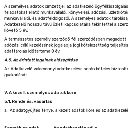
A személyes adatok címzettjei: az adatkezelő ügyfélkiszolgálá
feladatokat ellátó munkavállalói, könyvelési, adózási, üzletköté
munkavállalói, és adatfeldolgozói. A személyes adatok tárolás
Adatkezelő hosszú távú üzleti kapcsolataira tekintettel a sz
követő 5 év.
A természetes személy szerződő fél szerződésben megadott a
adózási célú kezelésének jogalapja jogi kötelezettség teljesíté
adattárolás időtartama 8 év.
4.5. Az érintett jogainak elősegítése
Az Adatkezelő valamennyi adatkezelése során köteles biztosíta
gyakorlását.
V. A kezelt személyes adatok köre
5.1. Rendelés, vásárlás
a., Az adatgyűjtés ténye, a kezelt adatok köre és az adatkezelés
Személyes adat
Az adatkezelés célja