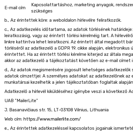
Kapcsolattartáshoz, marketing anyagok, rendszere
E-mail cím
szükséges
b., Az érintettek köre: a weboldalon hírlevélre feliratkozók.
c., Az adatkezelés időtartama, az adatok törlésének határideje: 
leiratkozásig, vagy az érintett törlési kérelméig tart. A hírlevélről
linkre kattintva lehet leiratkozni. Az érintett által megadott 
törléséről az adatkezelő a GDPR 19. cikke alapján, elektronikus 
érintettet. Ha az érintett törlési kérelme kiterjed az általa meg
akkor az adatkezelő a tájékoztatást követően az e-mail címet is
d., Az adatok megismerésére jogosult lehetséges adatkezelők
adatok címzettjei: A személyes adatokat az adatkezelőnek az 
munkatársai kezelhetik a jelen tájékoztatóban foglaltak alapján
Adatkezelő a hírlevél kiküldéséhez igénybe veszi a következő A
UAB "MailerLite"
J. Basanavičiaus str. 15, LT-03108 Vilnius, Lithuania
Web cím:
https://www.mailerlite.com/
e., Az érintettek adatkezeléssel kapcsolatos jogainak ismertet