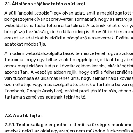
7.1. Általános tájékoztatás a sütikről
A süti (angolul „cookie”) egy olyan adat, amit a meglátogatott
böngészőjének (változónév-érték formában), hogy az eltárolj
weboldal be is tudja tölteni a tartalmát. A sütinek lehet érvén
böngésző bezárásáig, de korlátlan ideig is. A későbbiekben mi
ezeket az adatokat is elküldi a böngésző a szervernek. Ezáltal 
adatokat módosítja.
A modern weboldalszolgáltatások természeténél fogva szükség
funkciója, hogy egy felhasználót megjelöljön (például, hogy bel
annak megfelelően tudja a következőkben kezelni, akár későbbi
azonosítani. A veszélye abban rejlik, hogy erről a felhasznál
van tudomása és alkalmas lehet arra, hogy felhasználót köves
üzemeltetője vagy más szolgáltató, akinek a tartalma be van ép
Facebook, Google Analytics), ezáltal profil jön létre róla, ebben
tartalma személyes adatnak tekinthető.
7.2. A sütik fajtái:
7.2.1. Technikailag elengedhetetlenül szükséges munkamen
amelyek nélkül az oldal egyszerűen nem működne funkcionálisa