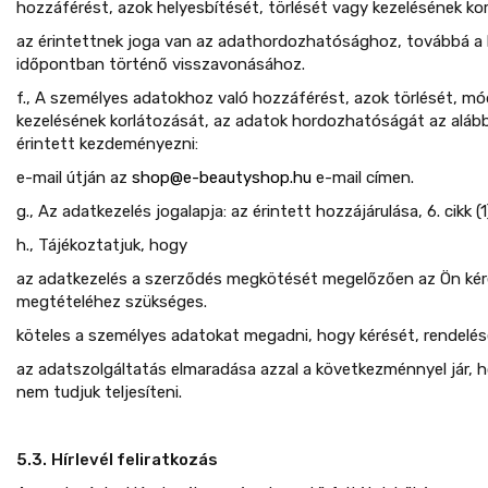
hozzáférést, azok helyesbítését, törlését vagy kezelésének ko
az érintettnek joga van az adathordozhatósághoz, továbbá a 
időpontban történő visszavonásához.
f., A személyes adatokhoz való hozzáférést, azok törlését, mó
kezelésének korlátozását, az adatok hordozhatóságát az aláb
érintett kezdeményezni:
e-mail útján az
shop@e-beautyshop.hu
​ e-mail címen.
g., Az adatkezelés jogalapja: az érintett hozzájárulása, 6. cikk (
h., Tájékoztatjuk, hogy
az adatkezelés a szerződés megkötését megelőzően az Ön kér
megtételéhez szükséges.
köteles a személyes adatokat megadni, hogy kérését, rendelésé
az adatszolgáltatás elmaradása azzal a következménnyel jár, h
nem tudjuk teljesíteni.
5.3.
Hírlevél feliratkozás