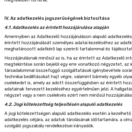
IV. Az adatkezelés jogszerűségének biztosítása
4.1. Adatkezelés az érintett hozzájárulása alapján
Amennyiben az Adatkezelő hozzájáruláson alapuló adatkezelést
érintett hozzájárulását személyes adatai kezeléséhez az adat
meghatározott adatkérő lap szerinti tartalommal és tájékoztatás
Hozzájárulásnak minősül az is, ha az érintett az Adatkezelő in
megtekintése során bejelöl egy erre vonatkozó négyzetet, az 
társadalommal összefüggő szolgáltatások igénybevétele sorá
technikai beállításokat hajt végre, valamint bármely egyéb oly
cselekedet is, amely az adott összefüggésben az érintett hoz
adatainak tervezett kezeléséhez egyértelműen jelzi. A hallgatás,
négyzet vagy a nem cselekvés ezért nem minősül hozzájárulás
4.2. Jogi kötelezettség teljesítésén alapuló adatkezelés
A jogi kötelezettségen alapuló adatkezelés esetén a kezelhető
adatkezelés céljára, az adatok tárolásának időtartamára, a címz
szolgáló jogszabály rendelkezései irányadók.