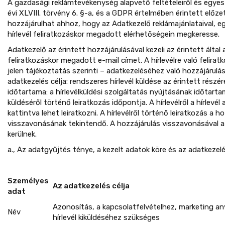
A gazdasági reklámtevékenység alapvető feltételeiről és egyes 
évi XLVIII. törvény 6. §-a, és a GDPR értelmében érintett előze
hozzájárulhat ahhoz, hogy az Adatkezelő reklámajánlataival, e
hírlevél feliratkozáskor megadott elérhetőségein megkeresse.
Adatkezelő az érintett hozzájárulásával kezeli az érintett által a
feliratkozáskor megadott e-mail címet. A hírlevélre való felirat
jelen tájékoztatás szerinti – adatkezeléséhez való hozzájárulá
adatkezelés célja: rendszeres hírlevél küldése az érintett részé
időtartama: a hírlevélküldési szolgáltatás nyújtásának időtartama
küldéséről történő leiratkozás időpontja. A hírlevélről a hírlevél a
kattintva lehet leiratkozni. A hírlevélről történő leiratkozás a h
visszavonásának tekintendő. A hozzájárulás visszavonásával a 
kerülnek.
a., Az adatgyűjtés ténye, a kezelt adatok köre és az adatkezelés
Személyes
Az adatkezelés célja
adat
Azonosítás, a kapcsolatfelvételhez, marketing a
Név
hírlevél kiküldéséhez szükséges