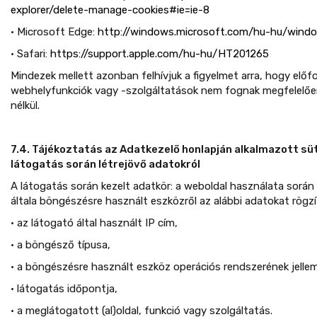
explorer/delete-manage-cookies#ie=ie-8
• Microsoft Edge:
http://windows.microsoft.com/hu-hu/windo
• Safari:
https://support.apple.com/hu-hu/HT201265
Mindezek mellett azonban felhívjuk a figyelmet arra, hogy elő
webhelyfunkciók vagy -szolgáltatások nem fognak megfelelőe
nélkül.
7.4. Tájékoztatás az Adatkezelő honlapján alkalmazott sütik
látogatás során létrejövő adatokról
A látogatás során kezelt adatkör: a weboldal használata során a
általa böngészésre használt eszközről az alábbi adatokat rögzít
• az látogató által használt IP cím,
• a böngésző típusa,
• a böngészésre használt eszköz operációs rendszerének jellemző
• látogatás időpontja,
• a meglátogatott (al)oldal, funkció vagy szolgáltatás.