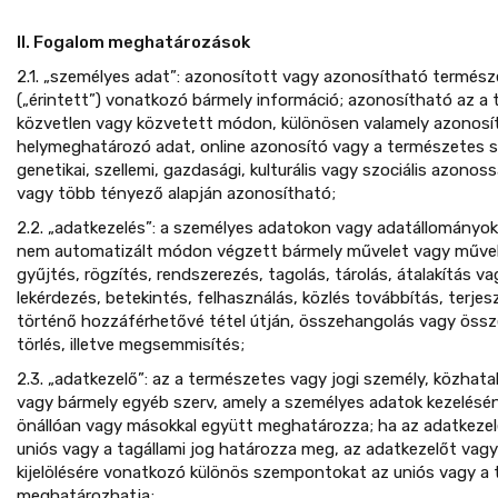
II. Fogalom meghatározások
2.1. „személyes adat”: azonosított vagy azonosítható termés
(„érintett”) vonatkozó bármely információ; azonosítható az a 
közvetlen vagy közvetett módon, különösen valamely azonosít
helymeghatározó adat, online azonosító vagy a természetes szem
genetikai, szellemi, gazdasági, kulturális vagy szociális azono
vagy több tényező alapján azonosítható;
2.2. „adatkezelés”: a személyes adatokon vagy adatállományo
nem automatizált módon végzett bármely művelet vagy művel
gyűjtés, rögzítés, rendszerezés, tagolás, tárolás, átalakítás 
lekérdezés, betekintés, felhasználás, közlés továbbítás, terj
történő hozzáférhetővé tétel útján, összehangolás vagy össz
törlés, illetve megsemmisítés;
2.3. „adatkezelő”: az a természetes vagy jogi személy, közhat
vagy bármely egyéb szerv, amely a személyes adatok kezeléséne
önállóan vagy másokkal együtt meghatározza; ha az adatkezelés
uniós vagy a tagállami jog határozza meg, az adatkezelőt vagy
kijelölésére vonatkozó különös szempontokat az uniós vagy a t
meghatározhatja;