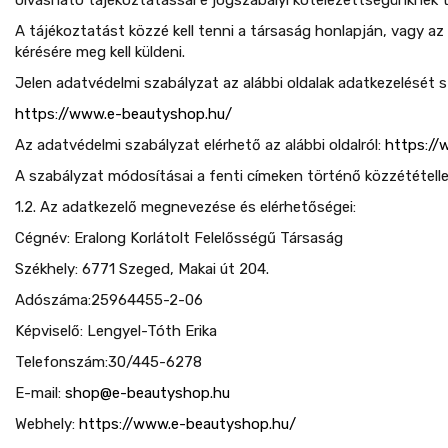
A tájékoztatást közzé kell tenni a társaság honlapján, vagy az
kérésére meg kell küldeni.
Jelen adatvédelmi szabályzat az alábbi oldalak adatkezelését 
https://www.e-beautyshop.hu/
Az adatvédelmi szabályzat elérhető az alábbi oldalról:
https://
A szabályzat módosításai a fenti címeken történő közzétételle
1.2. Az adatkezelő megnevezése és elérhetőségei:
Cégnév: Eralong Korlátolt Felelősségű Társaság
Székhely: 6771 Szeged, Makai út 204.
Adószáma:25964455-2-06
Képviselő: Lengyel-Tóth Erika
Telefonszám:30/445-6278
E-mail:
shop@e-beautyshop.hu
Webhely:
https://www.e-beautyshop.hu/