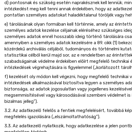
d) pontosnak és szükség esetén naprakésznek kell lenniük; mi
intézkedést meg kell tenni annak érdekében, hogy az adatkezel
pontatlan személyes adatokat haladéktalanul töröljék vagy hel
e) tárolásának olyan formában kell történnie, amely az érintet
személyes adatok kezelése céljainak eléréséhez szükséges ideig
személyes adatok ennél hosszabb ideig történő tárolására csak
amennyiben a személyes adatok kezelésére a 89. cikk (1) beke
közérdekű archiválás céljából, tudományos és történelmi kutat
statisztikai célból kerül majd sor, az e rendeletben az érintette
szabadságainak védelme érdekében előírt megfelelő technikai 
intézkedések végrehajtására is figyelemmel („korlátozott tárol
f) kezelését oly módon kell végezni, hogy megfelelő technikai 
intézkedések alkalmazásával biztosítva legyen a személyes ad
biztonsága, az adatok jogosulatlan vagy jogellenes kezelésével,
megsemmisítésével vagy károsodásával szembeni védelmet is id
bizalmas jelleg”).
3.2. Az adatkezelő felelős a fentiek megfelelésért, továbbá képe
megfelelés igazolására („elszámoltathatóság”).
3.3. Az adatkezelő nyilatkozik, hogy adatkezelése a jelen pontb
megfelelően történik.