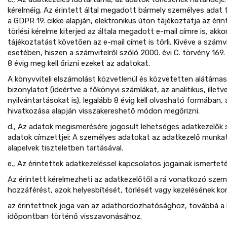
kérelméig. Az érintett által megadott bármely személyes adat t
a GDPR 19. cikke alapján, elektronikus úton tájékoztatja az érin
törlési kérelme kiterjed az általa megadott e-mail címre is, akko
tájékoztatást követően az e-mail címet is törli. Kivéve a számvi
esetében, hiszen a számvitelről szóló 2000. évi C. törvény 169.
8 évig meg kell őrizni ezeket az adatokat.
A könyvviteli elszámolást közvetlenül és közvetetten alátámas
bizonylatot (ideértve a főkönyvi számlákat, az analitikus, illetv
nyilvántartásokat is), legalább 8 évig kell olvasható formában, 
hivatkozása alapján visszakereshető módon megőrizni.
d., Az adatok megismerésére jogosult lehetséges adatkezelők
adatok címzettjei: A személyes adatokat az adatkezelő munkatá
alapelvek tiszteletben tartásával.
e., Az érintettek adatkezeléssel kapcsolatos jogainak ismertet
Az érintett kérelmezheti az adatkezelőtől a rá vonatkozó sze
hozzáférést, azok helyesbítését, törlését vagy kezelésének ko
az érintettnek joga van az adathordozhatósághoz, továbbá a 
időpontban történő visszavonásához.