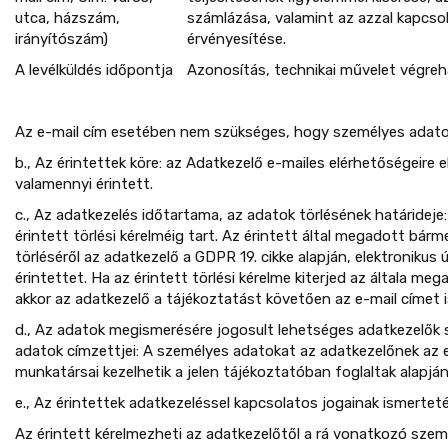
utca, házszám,
számlázása, valamint az azzal kapcso
irányítószám)
érvényesítése.
A levélküldés időpontja
Azonosítás, technikai művelet végreh
Az e-mail cím esetében nem szükséges, hogy személyes adato
b., Az érintettek köre: az Adatkezelő e-mailes elérhetőségeire e
valamennyi érintett.
c., Az adatkezelés időtartama, az adatok törlésének határideje
érintett törlési kérelméig tart. Az érintett által megadott bár
törléséről az adatkezelő a GDPR 19. cikke alapján, elektronikus 
érintettet. Ha az érintett törlési kérelme kiterjed az általa meg
akkor az adatkezelő a tájékoztatást követően az e-mail címet is
d., Az adatok megismerésére jogosult lehetséges adatkezelők
adatok címzettjei: A személyes adatokat az adatkezelőnek az 
munkatársai kezelhetik a jelen tájékoztatóban foglaltak alapján
e., Az érintettek adatkezeléssel kapcsolatos jogainak ismertet
Az érintett kérelmezheti az adatkezelőtől a rá vonatkozó sze