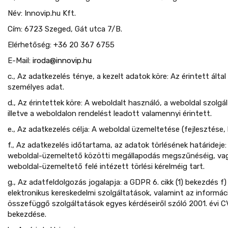
Név: Innovip.hu Kft.
Cím: 6723 Szeged, Gát utca 7/B.
Elérhetőség: +36 20 367 6755
E-Mail:
iroda@innovip.hu
c., Az adatkezelés ténye, a kezelt adatok köre: Az érintett ált
személyes adat.
d., Az érintettek köre: A weboldalt használó, a weboldal szolgá
illetve a weboldalon rendelést leadott valamennyi érintett.
e., Az adatkezelés célja: A weboldal üzemeltetése (fejlesztése, 
f., Az adatkezelés időtartama, az adatok törlésének határideje:
weboldal-üzemeltető közötti megállapodás megszűnéséig, vag
weboldal-üzemeltető felé intézett törlési kérelméig tart.
g., Az adatfeldolgozás jogalapja: a GDPR 6. cikk (1) bekezdés f) 
elektronikus kereskedelmi szolgáltatások, valamint az informá
összefüggő szolgáltatások egyes kérdéseiről szóló 2001. évi CVI
bekezdése.