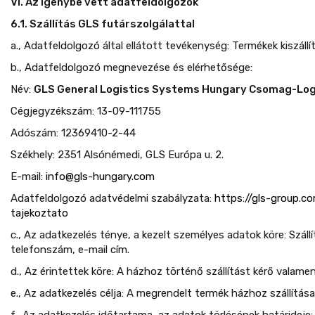
VI. Az igénybe vett adatfeldolgozók
6.1. Szállítás GLS futárszolgálattal
a., Adatfeldolgozó által ellátott tevékenység: Termékek kiszállí
b., Adatfeldolgozó megnevezése és elérhetősége:
Név:
GLS General Logistics Systems Hungary Csomag-Logi
Cégjegyzékszám: 13-09-111755
Adószám: 12369410-2-44
Székhely: 2351 Alsónémedi, GLS Európa u. 2.
E-mail:
info@gls-hungary.com
Adatfeldolgozó adatvédelmi szabályzata:
https://gls-group.c
tajekoztato
c., Az adatkezelés ténye, a kezelt személyes adatok köre: Szállítá
telefonszám, e-mail cím.
d., Az érintettek köre: A házhoz történő szállítást kérő valamen
e., Az adatkezelés célja: A megrendelt termék házhoz szállítása
f., Az adatkezelés időtartama, az adatok törlésének határideje: