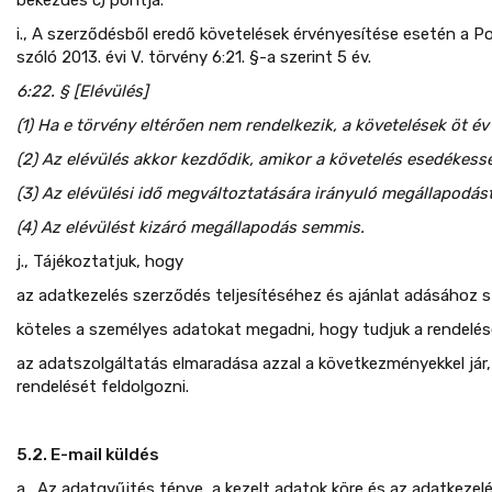
i., A szerződésből eredő követelések érvényesítése esetén a P
szóló 2013. évi V. törvény 6:21. §-a szerint 5 év.
6:22. § [Elévülés]
(1) Ha e törvény eltérően nem rendelkezik, a követelések öt év 
(2) Az elévülés akkor kezdődik, amikor a követelés esedékessé
(3) Az elévülési idő megváltoztatására irányuló megállapodást 
(4) Az elévülést kizáró megállapodás semmis.
j., Tájékoztatjuk, hogy
az adatkezelés szerződés teljesítéséhez és ajánlat adásához 
köteles a személyes adatokat megadni, hogy tudjuk a rendelését
az adatszolgáltatás elmaradása azzal a következményekkel jár
rendelését feldolgozni.
5.2. E-mail küldés
a., Az adatgyűjtés ténye, a kezelt adatok köre és az adatkezelés