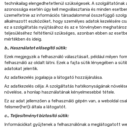
technikailag elengedhetetlenül szükségesek. A szolgáltatónak 
azonossága esetén úgy kell megválasztania és minden esetben
üzemeltetnie az információs társadalommal összefüggő szolgá
alkalmazott eszközöket, hogy személyes adatok kezelésére csak
ez a szolgáltatás nyújtásához és az e törvényben meghatároz
teljesüléséhez feltétlenül szükséges, azonban ebben az esetb
mértékben és ideig.
b., Használatot elősegítő sütik:
Ezek megjegyzik a felhasználó választásait, például milyen fo
felhasználó az oldalt látni. Ezek a fajta sütik lényegében a sütib
adatokat jelentik.
Az adatkezelés jogalapja a látogató hozzájárulása.
Az adatkezelés célja: A szolgáltatás hatékonyságának növelése
növelése, a honlap használatának kényelmesebbé tétele.
Ez az adat jellemzően a felhasználó gépén van, a weboldal csa
felismer(het)i általa a látogatót.
c., Teljesítményt biztosító sütik:
Információkat gyűjtenek a felhasználónak a meglátogatott web