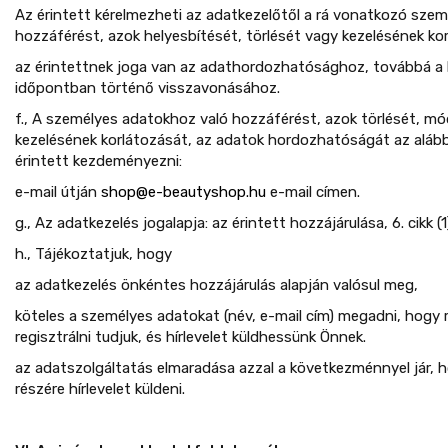
Az érintett kérelmezheti az adatkezelőtől a rá vonatkozó sze
hozzáférést, azok helyesbítését, törlését vagy kezelésének ko
az érintettnek joga van az adathordozhatósághoz, továbbá a 
időpontban történő visszavonásához.
f., A személyes adatokhoz való hozzáférést, azok törlését, mó
kezelésének korlátozását, az adatok hordozhatóságát az aláb
érintett kezdeményezni:
e-mail útján
shop@e-beautyshop.hu
​ e-mail címen.
g., Az adatkezelés jogalapja: az érintett hozzájárulása, 6. cikk (
h., Tájékoztatjuk, hogy
az adatkezelés önkéntes hozzájárulás alapján valósul meg,
köteles a személyes adatokat (név, e-mail cím) megadni, hogy
regisztrálni tudjuk, és hírlevelet küldhessünk Önnek.
az adatszolgáltatás elmaradása azzal a következménnyel jár,
részére hírlevelet küldeni.