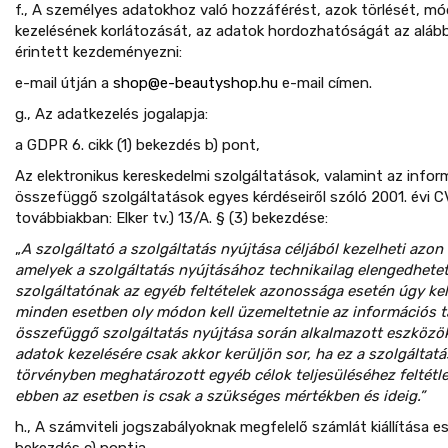
f., A személyes adatokhoz való hozzáférést, azok törlését, mó
kezelésének korlátozását, az adatok hordozhatóságát az aláb
érintett kezdeményezni:
e-mail útján a
shop@e-beautyshop.hu
​ e-mail címen.
g., Az adatkezelés jogalapja:
a GDPR 6. cikk (1) bekezdés b) pont,
Az elektronikus kereskedelmi szolgáltatások, valamint az info
összefüggő szolgáltatások egyes kérdéseiről szóló 2001. évi CVI
továbbiakban: Elker tv.) 13/A. § (3) bekezdése:
„
A szolgáltató a szolgáltatás nyújtása céljából kezelheti azo
amelyek a szolgáltatás nyújtásához technikailag elengedhete
szolgáltatónak az egyéb feltételek azonossága esetén úgy kel
minden esetben oly módon kell üzemeltetnie az információs 
összefüggő szolgáltatás nyújtása során alkalmazott eszközö
adatok kezelésére csak akkor kerüljön sor, ha ez a szolgáltat
törvényben meghatározott egyéb célok teljesüléséhez feltét
ebben az esetben is csak a szükséges mértékben és ideig.”
h., A számviteli jogszabályoknak megfelelő számlát kiállítása ese
bekezdés c) pontja.