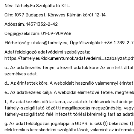
Név: Tárhely.Eu Szolgáltató Kft..
Cím: 1097 Budapest, Könyves Kálmán körút 12-14.
Adószám: 14571332-2-42
Cégjegyzékszám: 01-09-909968
Elérhetőség: utalas@tarhely.eu, Ügyfélszolgálat: +36 1 789-2-7
Adatfeldolgozó adatvédelmi szabályzata:
https://tarhely.eu/dokumentumok/adatvedelmi_szabalyzat.pd
c., Az adatkezelés ténye, a kezelt adatok köre: Az érintett ált
személyes adat.
d., Az érintettek köre: A weboldalt használó valamennyi érintet
e., Az adatkezelés célja: A weboldal elérhetővé tétele, megfel
f., Az adatkezelés időtartama, az adatok törlésének határideje:
tárhely-szolgáltató közötti megállapodás megszűnéséig, vagy 
tárhely-szolgáltató felé intézett törlési kérelméig tart az adat
g. Az adatfeldolgozás jogalapja: a GDPR, 6. cikk (1) bekezdés f) 
elektronikus kereskedelmi szolgáltatások, valamint az informá