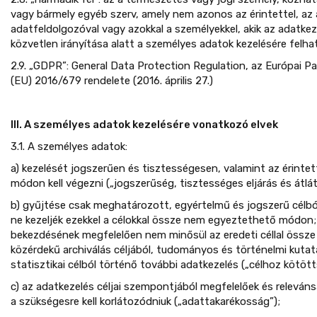
vagy bármely egyéb szerv, amely nem azonos az érintettel, az 
adatfeldolgozóval vagy azokkal a személyekkel, akik az adatke
közvetlen irányítása alatt a személyes adatok kezelésére felh
2.9. „GDPR”: General Data Protection Regulation, az Európai P
(EU) 2016/679 rendelete (2016. április 27.)
III. A személyes adatok kezelésére vonatkozó elvek
3.1. A személyes adatok:
a) kezelését jogszerűen és tisztességesen, valamint az érinte
módon kell végezni („jogszerűség, tisztességes eljárás és átlá
b) gyűjtése csak meghatározott, egyértelmű és jogszerű célbó
ne kezeljék ezekkel a célokkal össze nem egyeztethető módon; a
bekezdésének megfelelően nem minősül az eredeti céllal össz
közérdekű archiválás céljából, tudományos és történelmi kutat
statisztikai célból történő további adatkezelés („célhoz kötött
c) az adatkezelés céljai szempontjából megfelelőek és relevánsa
a szükségesre kell korlátozódniuk („adattakarékosság”);