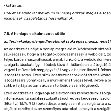
• kattintás.
Ezeket az adatokat maximum 90 napig őrizzük meg és elsőso
incidensek vizsgálatához használhatjuk.
7.5. A honlapon alkalmazott sütik:
a., Technikailag elengedhetetlenül szükséges munkamenet (s
Az adatkezelés célja: a honlap megfelelő működésének biztosít
szükségesek, hogy a látogatók böngészhessék a weboldalt, 
teljes körűen használhassák annak funkcióit, a weboldalon kere
szolgáltatásokat, így – többek között- különösen a látogató ál
végzett műveletek megjegyzését vagy a bejelentkezett felha
látogatás során. Ezen sütik adatkezelésének időtartama kizáról
látogatására vonatkozik, a munkamenet végeztével, illetve a 
sütik e fajtája automatikusan törlődik a számítógépéről.
Ezen adatkezelés jogalapja az elektronikus kereskedelmi szolgá
információs társadalmi szolgáltatások egyes kérdéseiről szóló 
(Elkertv.) 13/A. § (3) bekezdése, amely szerint a szolgáltató a 
céljából kezelheti azon személyes adatokat, amelyek a szolgál