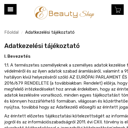
Főoldal
Adatkezelési tájékoztató
/
Adatkezelési tájékoztató
I. Bevezetés
1.1. A természetes személyeknek a személyes adatok kezelése 
védelméről és az ilyen adatok szabad áramlásáról, valamint a 
hatályon kívül helyezéséről szóló AZ EURÓPAI PARLAMENT É
2016/679 RENDELETE (a továbbiakban: Rendelet) előírja, hogy
megfelelő intézkedéseket hoz annak érdekében, hogy az érinte
adatok kezelésére vonatkozó, minden egyes tájékoztatást töm
és könnyen hozzáférhető formában, világosan és közérthet
nyújtsa, továbbá hogy az Adatkezelő elősegíti az érintett joga
Az érintett előzetes tájékoztatási kötelezettségét az informá
jogról és az információszabadságról 2011. évi CXII. törvény is el
olvasható tájékoztatással e jogszabályi kötelezettségünknek t