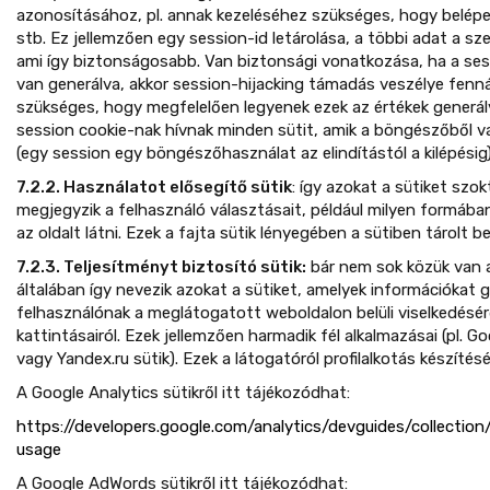
azonosításához, pl. annak kezeléséhez szükséges, hogy belépe
stb. Ez jellemzően egy session-id letárolása, a többi adat a sze
ami így biztonságosabb. Van biztonsági vonatkozása, ha a sess
van generálva, akkor session-hijacking támadás veszélye fennáll
szükséges, hogy megfelelően legyenek ezek az értékek generál
session cookie-nak hívnak minden sütit, amik a böngészőből va
(egy session egy böngészőhasználat az elindítástól a kilépésig)
7.2.2. Használatot elősegítő sütik
: így azokat a sütiket szo
megjegyzik a felhasználó választásait, például milyen formába
az oldalt látni. Ezek a fajta sütik lényegében a sütiben tárolt beá
7.2.3. Teljesítményt biztosító sütik:
bár nem sok közük van a
általában így nevezik azokat a sütiket, amelyek információkat 
felhasználónak a meglátogatott weboldalon belüli viselkedéséről
kattintásairól. Ezek jellemzően harmadik fél alkalmazásai (pl. G
vagy Yandex.ru sütik). Ezek a látogatóról profilalkotás készítés
A Google Analytics sütikről itt tájékozódhat:
https://developers.google.com/analytics/devguides/collection/
usage
A Google AdWords sütikről itt tájékozódhat: