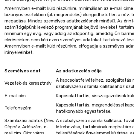
Amennyiben e-mailt küld részünkre, minimálisan az e-mail címe 
bizonyos esetekben (pl. megrendelés) elengedhetetlen a név, 
megadása. Mindez személyes adatkezelésnek minősül. Az érin
számítógépünk levelező programjának bejövő leveleket tartalma
minimum egy évig, vagy addig az időpontig, ameddig Ön bárme
eléréseinken nem kéri ezen személyes adatokat tartalmazó leve
Amennyiben e-mailt küld részünkre, elfogadja a személyes ad
irányelveinket.
Személyes adat
Az adatkezelés célja
A kapcsolatfelvételhez, szolgáltatás
Vezeték-és keresztnév
szabályszerű számla kiállításához szü
E-mail cím
Kapcsolattartás, visszaigazolások kü
Kapcsolattartás, megrendeléssel kap
Telefonszám
hatékonyabb egyeztetése.
Számlázási adatok (Név,
A szabályszerű számla kiállítása, tov
Cégnév, Adószám, e-
létrehozása, tartalmának meghatároz
mail cím, Cím: város,
teljesítésének figyelemmel kísérése, a