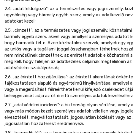
2.4. „adatfeldolgozó”: az a természetes vagy jogi személy, köz
ügynökség vagy bármely egyéb szerv, amely az adatkezelő ne
adatokat kezel;
2.5. „címzett”: az a természetes vagy jogi személy, közhatalm
bármely egyéb szerv, akivel vagy amellyel a személyes adatot kö
hogy harmadik fél-e. Azon közhatalmi szervek, amelyek egy egy
az uniós vagy a tagállami joggal összhangban férhetnek hozz
nem minősülnek címzettnek; az említett adatok e közhatalmi sz
meg kell, hogy feleljen az adatkezelés céljainak megfelelően a
adatvédelmi szabályoknak;
2.6. „az érintett hozzájárulása”: az érintett akaratának önként
tájékoztatáson alapuló és egyértelmű kinyilvánítása, amellyel a
vagy a megerősítést félreérthetetlenül kifejező cselekedet útjá
beleegyezését adja az őt érintő személyes adatok kezeléséhez
2.7. „adatvédelmi incidens”: a biztonság olyan sérülése, amely a
vagy más módon kezelt személyes adatok véletlen vagy jogel
elvesztését, megváltoztatását, jogosulatlan közlését vagy az
jogosulatlan hozzáférést eredményezi.
2.8. „harmadik fél”: az a természetes vagy jogi személy, közha