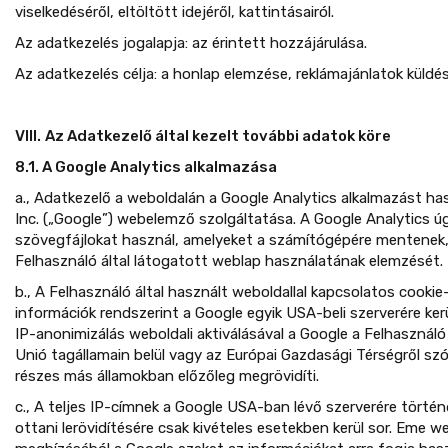
viselkedéséről, eltöltött idejéről, kattintásairól.
Az adatkezelés jogalapja: az érintett hozzájárulása.
Az adatkezelés célja: a honlap elemzése, reklámajánlatok küldés
VIII.
Az Adatkezelő által kezelt további adatok köre
8.1. A Google Analytics alkalmazása
a., Adatkezelő a weboldalán a Google Analytics alkalmazást ha
Inc. („Google”) webelemző szolgáltatása. A Google Analytics ú
szövegfájlokat használ, amelyeket a számítógépére mentenek, 
Felhasználó által látogatott weblap használatának elemzését.
b., A Felhasználó által használt weboldallal kapcsolatos cookie
információk rendszerint a Google egyik USA-beli szerverére ker
IP-anonimizálás weboldali aktiválásával a Google a Felhasználó
Unió tagállamain belül vagy az Európai Gazdasági Térségről s
részes más államokban előzőleg megrövidíti.
c., A teljes IP-címnek a Google USA-ban lévő szerverére törté
ottani lerövidítésére csak kivételes esetekben kerül sor. Eme 