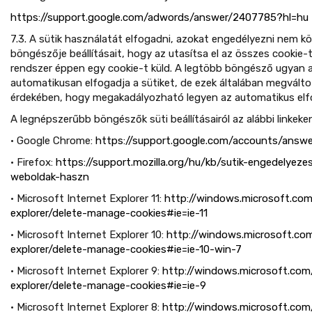
https://support.google.com/adwords/answer/2407785?hl=hu
7.3. A sütik használatát elfogadni, azokat engedélyezni nem köt
böngészője beállításait, hogy az utasítsa el az összes cookie-t
rendszer éppen egy cookie-t küld. A legtöbb böngésző ugyan 
automatikusan elfogadja a sütiket, de ezek általában megvált
érdekében, hogy megakadályozható legyen az automatikus elf
A legnépszerűbb böngészők süti beállításairól az alábbi linkek
• Google Chrome:
https://support.google.com/accounts/answe
• Firefox:
https://support.mozilla.org/hu/kb/sutik-engedelyeze
weboldak-haszn
• Microsoft Internet Explorer 11:
http://windows.microsoft.com
explorer/delete-manage-cookies#ie=ie-11
• Microsoft Internet Explorer 10:
http://windows.microsoft.co
explorer/delete-manage-cookies#ie=ie-10-win-7
• Microsoft Internet Explorer 9:
http://windows.microsoft.com
explorer/delete-manage-cookies#ie=ie-9
• Microsoft Internet Explorer 8:
http://windows.microsoft.com