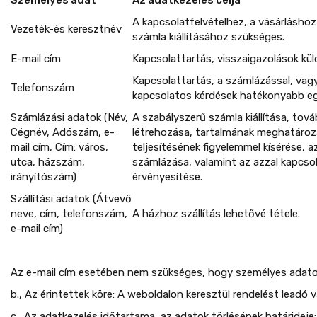
A kapcsolatfelvételhez, a vásárláshoz
Vezeték-és keresztnév
számla kiállításához szükséges.
E-mail cím
Kapcsolattartás, visszaigazolások kü
Kapcsolattartás, a számlázással, vagy 
Telefonszám
kapcsolatos kérdések hatékonyabb e
Számlázási adatok (Név,
A szabályszerű számla kiállítása, tov
Cégnév, Adószám, e-
létrehozása, tartalmának meghatároz
mail cím, Cím: város,
teljesítésének figyelemmel kísérése, a
utca, házszám,
számlázása, valamint az azzal kapcso
irányítószám)
érvényesítése.
Szállítási adatok (Átvevő
neve, cím, telefonszám,
A házhoz szállítás lehetővé tétele.
e-mail cím)
Az e-mail cím esetében nem szükséges, hogy személyes adato
b., Az érintettek köre: A weboldalon keresztül rendelést leadó 
c., Az adatkezelés időtartama, az adatok törlésének határideje: 