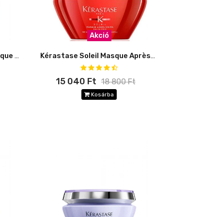
Akció
Kérastase Résistance Masque Force Architecte
Kérastase Soleil Masque Après-Soleil
15 040 Ft
18 800 Ft
Kosárba