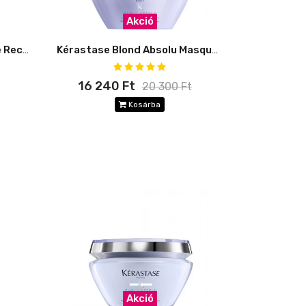
Akció
Kérastase Genesis Masque Reconstituant
Kérastase Blond Absolu Masque Ultra-Violet
16 240 Ft
20 300 Ft
Kosárba
Akció