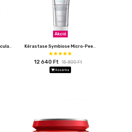
Akció
L'Oréal Absolut Repair Molecular Hajban maradó Ápoló Maszk
Kérastase Symbiose Micro-Peeling Cellulaire
12 640 Ft
15 800 Ft
Kosárba