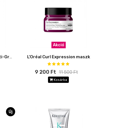
Akció
L’Oreal Scalp Advanced Anti-Gross Oilness 2 In 1 Sampon és maszk
L'Oréal Curl Expression maszk
9 200 Ft
11 500 Ft
Kosárba
Új