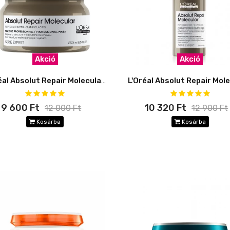
Akció
Akció
L'Oréal Absolut Repair Molecular Mask
9 600 Ft
10 320 Ft
12 000 Ft
12 900 Ft
Kosárba
Kosárba