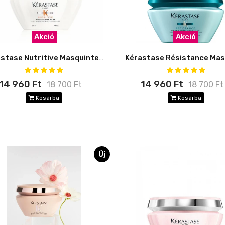
Akció
Akció
Kérastase Nutritive Masquintense Rich
14 960 Ft
14 960 Ft
18 700 Ft
18 700 Ft
Kosárba
Kosárba
Új