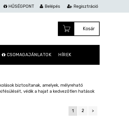
HŰSÉGPONT
Belépés
Regisztráció
Kosár
CSOMAGAJÁNLATOK
HÍREK
akolások biztosítanak, amelyek, mélyreható
 kifésülését, védik a hajat a kedvezőtlen hatások
1