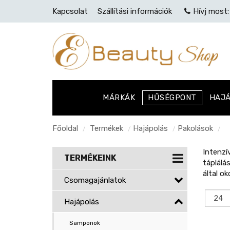
Kapcsolat
Szállítási információk
Hívj most
MÁRKÁK
HŰSÉGPONT
HAJ
Főoldal
Termékek
Hajápolás
Pakolások
/
/
/
/
Intenzí
TERMÉKEINK
táplálá
által ok
Csomagajánlatok
Hajápolás
Samponok