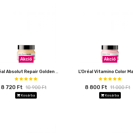
Akció
Akció
L'Oréal Absolut Repair Golden maszk
L'Oréal Vitamino Color M
8 720 Ft
8 800 Ft
10 900 Ft
11 000 Ft
Kosárba
Kosárba