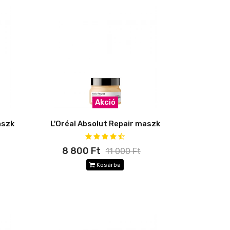
Akció
aszk
L'Oréal Absolut Repair maszk
8 800 Ft
11 000 Ft
Kosárba