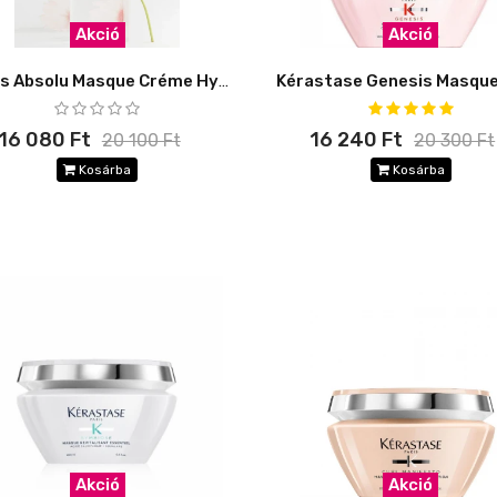
Akció
Akció
Gloss Absolu Masque Créme Hydra-Glaze 200 ml
16 080 Ft
16 240 Ft
20 100 Ft
20 300 Ft
Kosárba
Kosárba
Akció
Akció