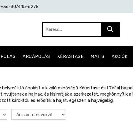
: +36-30/445-6278
ÁPOLÁS
ARCÁPOLÁS
KÉRASTASE
MATIS
AKCIÓK
v helyreállító ápolást a kiváló minőségű Kérastase és L'Oréal hajp
st nyújtanak a hajnak, és kisimítják a szerkezetét, megkönnyítik a
ozott károktól, és erősítik a hajat, egészen a hajvégekig.