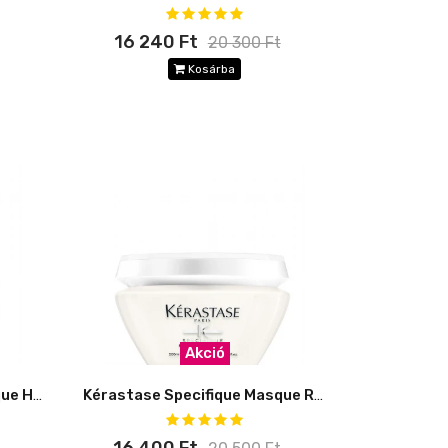
16 240 Ft
20 300 Ft
Kosárba
Akció
Kérastase Specifique Masque Hydra-Apaisant
Kérastase Specifique Masque Réhydratant