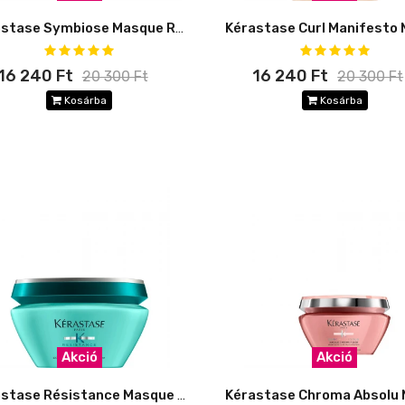
Kérastase Symbiose Masque Revitalisant Essentiel
16 240 Ft
16 240 Ft
20 300 Ft
20 300 Ft
Kosárba
Kosárba
Akció
Akció
Kérastase Résistance Masque Extentioniste