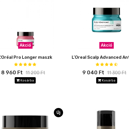
Akció
Akció
L'Oréal Pro Longer maszk
8 960 Ft
9 040 Ft
11 200 Ft
11 300 Ft
Kosárba
Kosárba
Új