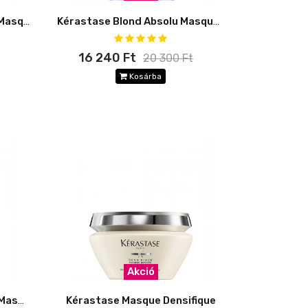
Kérastase Curl Manifesto Masque Beurre Haute Nutrition
Kérastase Blond Absolu Masque Cicaextreme
16 240 Ft
20 300 Ft
Kosárba
Akció
Kérastase Chroma Absolu Masque Chroma Filler
Kérastase Masque Densifique