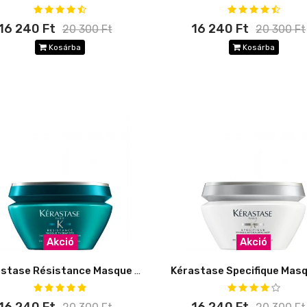
16 240 Ft
16 240 Ft
20 300 Ft
20 300 Ft
Kosárba
Kosárba
Akció
Akció
Kérastase Résistance Masque Thérapiste