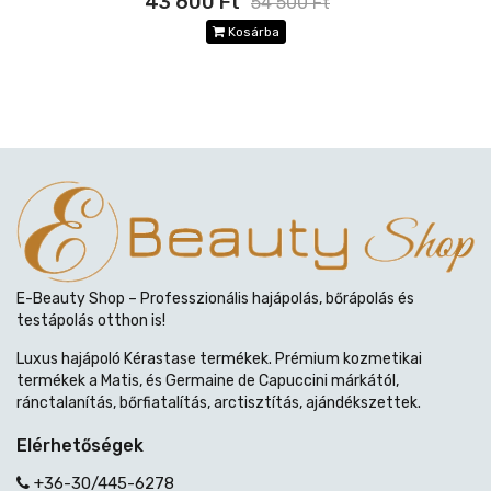
43 600 Ft
54 500 Ft
Kosárba
E-Beauty Shop – Professzionális hajápolás, bőrápolás és
testápolás otthon is!
Luxus hajápoló Kérastase termékek. Prémium kozmetikai
termékek a Matis, és Germaine de Capuccini márkától,
ránctalanítás, bőrfiatalítás, arctisztítás, ajándékszettek.
Elérhetőségek
+36-30/445-6278