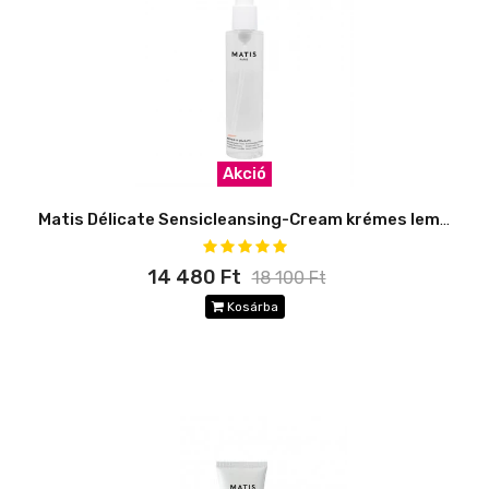
Akció
Matis Délicate Sensicleansing-Cream krémes lemosó
14 480 Ft
18 100 Ft
Kosárba