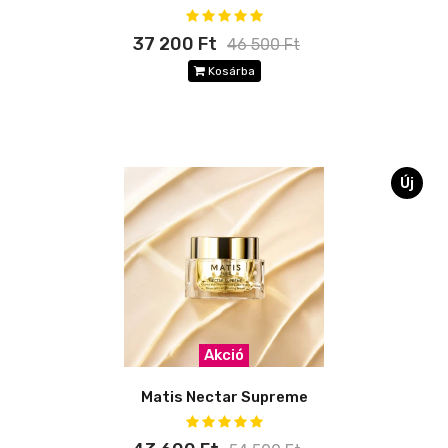
37 200 Ft
46 500 Ft
Kosárba
Új
Akció
Matis Nectar Supreme