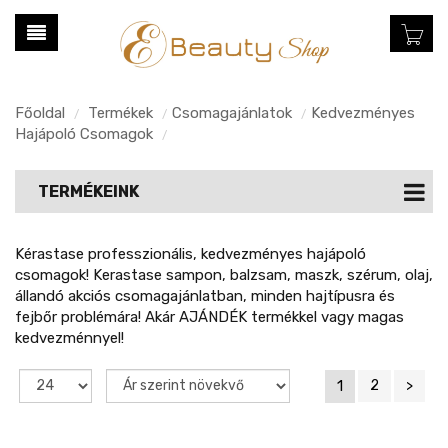
Főoldal
Termékek
Csomagajánlatok
Kedvezményes
/
/
/
Hajápoló Csomagok
/
TERMÉKEINK
Kérastase professzionális, kedvezményes hajápoló
csomagok! Kerastase sampon, balzsam, maszk, szérum, olaj,
állandó akciós csomagajánlatban, minden hajtípusra és
fejbőr problémára! Akár AJÁNDÉK termékkel vagy magas
kedvezménnyel!
1