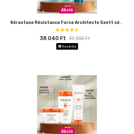
Akció
Kérastase Résistance Force Architecte Szett sérült hajra -8%
38 040 Ft
39 330 Ft
Kosárba
Akció