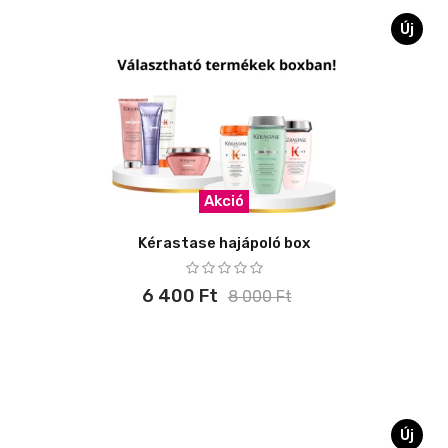
Új
Akció
Kérastase hajápoló box
6 400 Ft
8 000 Ft
Új