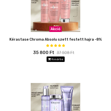
Akció
Kérastase Chroma Absolu szett festett hajra -8%
35 800 Ft
37 508 Ft
Kosárba