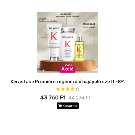
Akció
Kérastase Premiére regeneráló hajápoló szett -8%
43 760 Ft
44 234 Ft
Kosárba