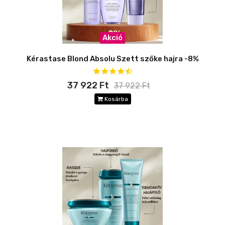
Akció
Kérastase Blond Absolu Szett szőke hajra -8%
37 922 Ft
37 922 Ft
Kosárba