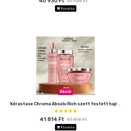
40 930 Ft
41 934 Ft
Kosárba
Akció
Kérastase Chroma Absolu Rich szett festett hajra -8%
41 814 Ft
41 814 Ft
Kosárba