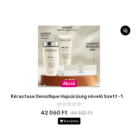
Új
Akció
Kérastase Densifique Hajsűrűség növelő Szett -10%
42 060 Ft
44 532 Ft
Kosárba