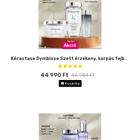
Akció
Kérastase Symbiose Szett érzékeny, korpás fejbőrre -8%
44 990 Ft
46 984 Ft
Kosárba