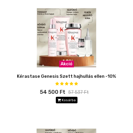
Akció
Kérastase Genesis Szett hajhullás ellen -10%
54 500 Ft
57 537 Ft
Kosárba