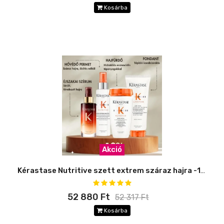
Kosárba
Akció
Kérastase Nutritive szett extrem száraz hajra -10%
52 880 Ft
52 317 Ft
Kosárba