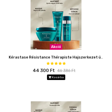
Akció
Kérastase Résistance Thérapiste Hajszerkezet újjáépítő Szett -8%
44 300 Ft
46 386 Ft
Kosárba