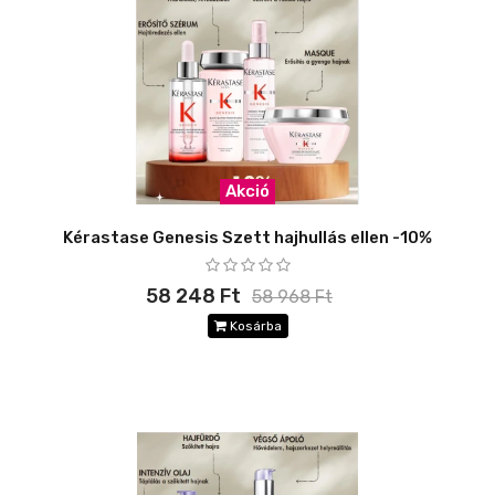
Akció
Kérastase Genesis Szett hajhullás ellen -10%
58 248 Ft
58 968 Ft
Kosárba