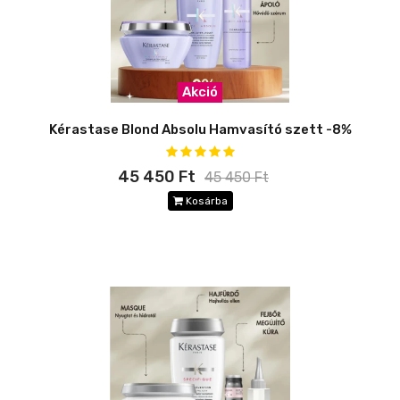
Akció
Kérastase Blond Absolu Hamvasító szett -8%
45 450 Ft
45 450 Ft
Kosárba