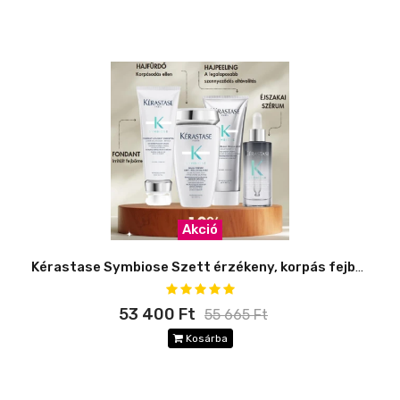
Akció
Kérastase Symbiose Szett érzékeny, korpás fejbőrre -10%
53 400 Ft
55 665 Ft
Kosárba