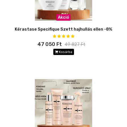
Akció
Kérastase Specifique Szett hajhullás ellen -8%
47 050 Ft
49 827 Ft
Kosárba