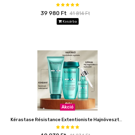
39 980 Ft
41 814 Ft
Kosárba
Akció
Kérastase Résistance Extentioniste Hajnövesztő Szett -8%