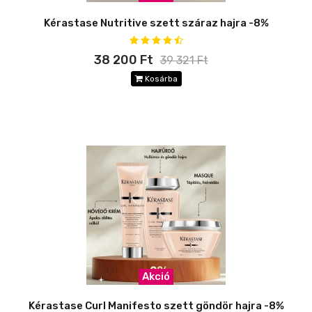
Kérastase Nutritive szett száraz hajra -8%
38 200 Ft
39 321 Ft
Kosárba
Akció
Kérastase Curl Manifesto szett göndör hajra -8%