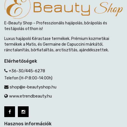
E-Beauty Shop – Professzionális hajápolás, bőrápolás és
testápolás otthon is!
Luxus hajápoló Kérastase termékek. Prémium kozmetikai
termékek a Matis, és Germaine de Capuccini márkától,
ránctalanítás, bőrfiatalítás, arctisztítás, ajándékszettek.
Elérhetőségek
+36-30/445-6278
Telefon (H-P:8:00-14:00h)
shop@e-beautyshop.hu
www.etrendbeauty.hu
Hasznos információk