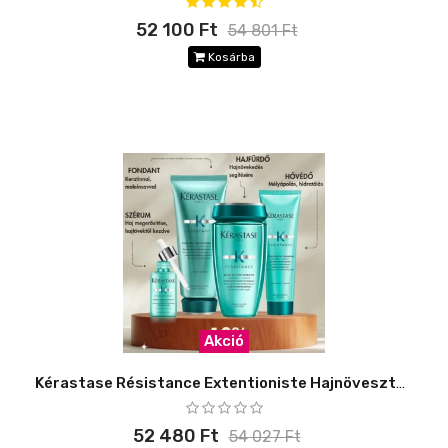
52 100 Ft
54 801 Ft
Kosárba
Akció
Kérastase Résistance Extentioniste Hajnövesztő Szett -10%
52 480 Ft
54 027 Ft