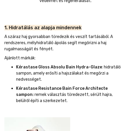
védelmét és regenerálását.
1. Hidratálás az alapja mindennek
A száraz haj gyorsabban töredezik és veszít tartásából. A
rendszeres, mélyhidratáló ápolás segít megőrizni a haj
rugalmasságát és fényét.
Ajánlott márkák:
Kérastase Gloss Absolu Bain Hydra-Glaze
: hidratáló
sampon, amely erősíti a hajszálakat és megőrzi a
nedvességet.
Kérastase Resistance Bain Force Architecte
sampon:
remek választás töredezett, sérült hajra,
belülről építi a szerkezetet.