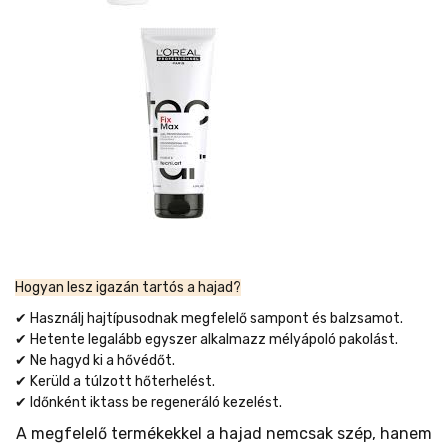
Hogyan lesz igazán tartós a hajad?
✔ Használj hajtípusodnak megfelelő sampont és balzsamot.
✔ Hetente legalább egyszer alkalmazz mélyápoló pakolást.
✔ Ne hagyd ki a hővédőt.
✔ Kerüld a túlzott hőterhelést.
✔ Időnként iktass be regeneráló kezelést.
A megfelelő termékekkel a hajad nemcsak szép, hanem