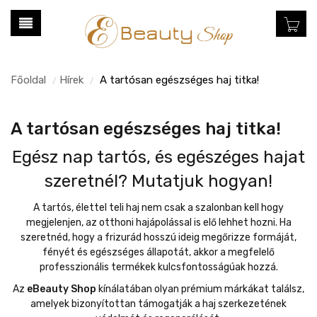
Főoldal
Hírek
A tartósan egészséges haj titka!
/
/
A tartósan egészséges haj titka!
Egész nap tartós, és egészéges hajat
szeretnél? Mutatjuk hogyan!
A tartós, élettel teli haj nem csak a szalonban kell hogy
megjelenjen, az otthoni hajápolással is elő lehhet hozni. Ha
szeretnéd, hogy a frizurád hosszú ideig megőrizze formáját,
fényét és egészséges állapotát, akkor a megfelelő
professzionális termékek kulcsfontosságúak hozzá.
Az
eBeauty Shop
kínálatában olyan prémium márkákat találsz,
amelyek bizonyítottan támogatják a haj szerkezetének