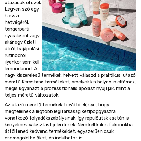
utazásokról szól.
Legyen szó egy
hosszú
hétvégéről,
tengerparti
nyaralásról vagy
akár egy üzleti
útról, hajápolási
rutinodról
ilyenkor sem kell
lemondanod. A
nagy kiszerelésű termékek helyett válaszd a praktikus, utazó
méretű Kerastase termékeket, amelyek kis helyen is elférnek,
mégis ugyanazt a professzionális ápolást nyújtják, mint a
teljes méretű változatok.
Az utazó méretű termékek további előnye, hogy
megfelelnek a legtöbb légitársaság kézipoggyászra
vonatkozó folyadékszabályainak, így repülőutak esetén is
kényelmes választást jelentenek. Nem kell külön flakonokba
áttöltened kedvenc termékeidet, egyszerűen csak
csomagold be őket, és indulhatsz is.