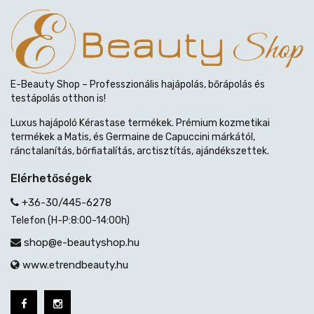
E-Beauty Shop – Professzionális hajápolás, bőrápolás és
testápolás otthon is!
Luxus hajápoló Kérastase termékek. Prémium kozmetikai
termékek a Matis, és Germaine de Capuccini márkától,
ránctalanítás, bőrfiatalítás, arctisztítás, ajándékszettek.
Elérhetőségek
+36-30/445-6278
Telefon (H-P:8:00-14:00h)
shop@e-beautyshop.hu
www.etrendbeauty.hu