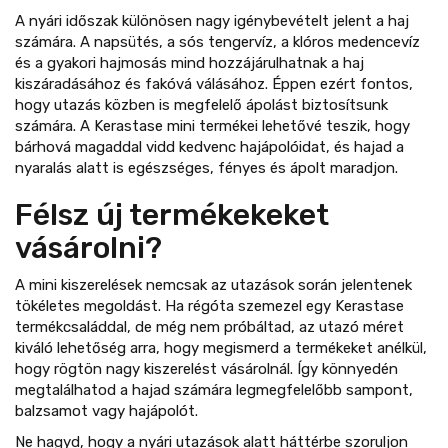
A nyári időszak különösen nagy igénybevételt jelent a haj
számára. A napsütés, a sós tengervíz, a klóros medencevíz
és a gyakori hajmosás mind hozzájárulhatnak a haj
kiszáradásához és fakóvá válásához. Éppen ezért fontos,
hogy utazás közben is megfelelő ápolást biztosítsunk
számára. A Kerastase mini termékei lehetővé teszik, hogy
bárhová magaddal vidd kedvenc hajápolóidat, és hajad a
nyaralás alatt is egészséges, fényes és ápolt maradjon.
Félsz új termékekeket
vásárolni?
A mini kiszerelések nemcsak az utazások során jelentenek
tökéletes megoldást. Ha régóta szemezel egy Kerastase
termékcsaláddal, de még nem próbáltad, az utazó méret
kiváló lehetőség arra, hogy megismerd a termékeket anélkül,
hogy rögtön nagy kiszerelést vásárolnál. Így könnyedén
megtalálhatod a hajad számára legmegfelelőbb sampont,
balzsamot vagy hajápolót.
Ne hagyd, hogy a nyári utazások alatt háttérbe szoruljon