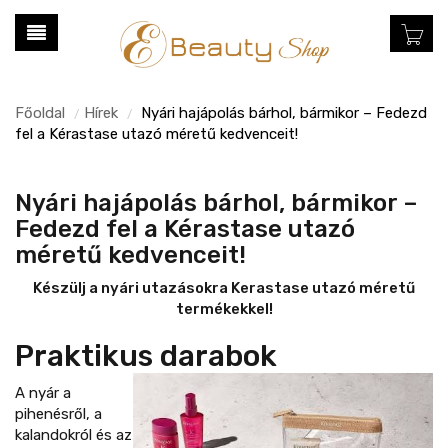
Főoldal
Hírek
Nyári hajápolás bárhol, bármikor – Fedezd
/
/
fel a Kérastase utazó méretű kedvenceit!
Nyári hajápolás bárhol, bármikor –
Fedezd fel a Kérastase utazó
méretű kedvenceit!
Készülj a nyári utazásokra Kerastase utazó méretű
termékekkel!
Praktikus darabok
A nyár a
pihenésről, a
kalandokról és az