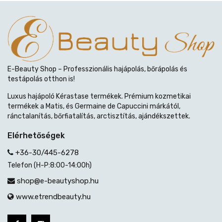
E-Beauty Shop – Professzionális hajápolás, bőrápolás és
testápolás otthon is!
Luxus hajápoló Kérastase termékek. Prémium kozmetikai
termékek a Matis, és Germaine de Capuccini márkától,
ránctalanítás, bőrfiatalítás, arctisztítás, ajándékszettek.
Elérhetőségek
+36-30/445-6278
Telefon (H-P:8:00-14:00h)
shop@e-beautyshop.hu
www.etrendbeauty.hu