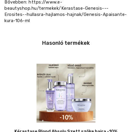
Bővebben: https://www.e-
beautyshop.hu/termekek/Kerastase-Genesis---
Erosites--hullasra-hajlamos-hajnak/Genesis-Apaisante-
kura-106-ml
Hasonló termékek
Kérastase Blond Absolu Szett szőke hajra -10%