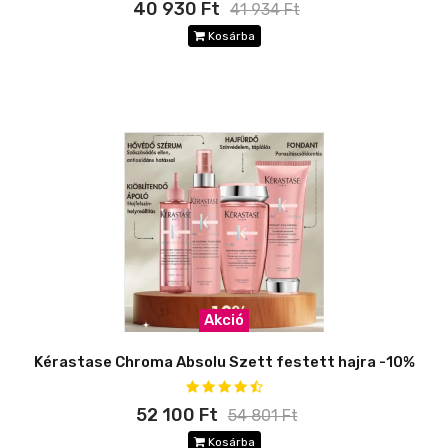
40 930 Ft
41 934 Ft
Kosárba
Akció
Kérastase Chroma Absolu Szett festett hajra -10%
52 100 Ft
54 801 Ft
Kosárba