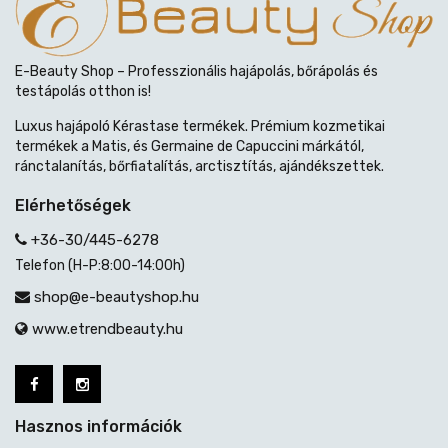
E-Beauty Shop – Professzionális hajápolás, bőrápolás és
testápolás otthon is!
Luxus hajápoló Kérastase termékek. Prémium kozmetikai
termékek a Matis, és Germaine de Capuccini márkától,
ránctalanítás, bőrfiatalítás, arctisztítás, ajándékszettek.
Elérhetőségek
+36-30/445-6278
Telefon (H-P:8:00-14:00h)
shop@e-beautyshop.hu
www.etrendbeauty.hu
Hasznos információk