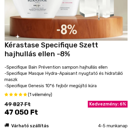
Kérastase Specifique Szett
hajhullás ellen -8%
-Specifique Bain Prévention sampon hajhullás ellen
-Specifique Masque Hydra-Apaisant nyugtató és hidratáló
maszk
-Specifique Genesis 10*6 fejbőr megújító kúra
(1 vélemény)
49 827 Ft
Kedvezmény: 6%
47 050 Ft
Várható szállítás
4-5 munkanap