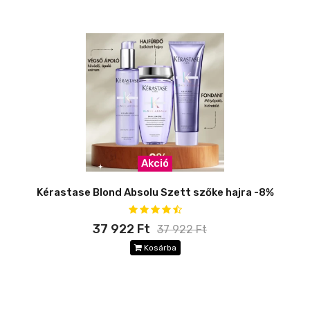
Akció
Kérastase Blond Absolu Szett szőke hajra -8%
37 922 Ft
37 922 Ft
Kosárba