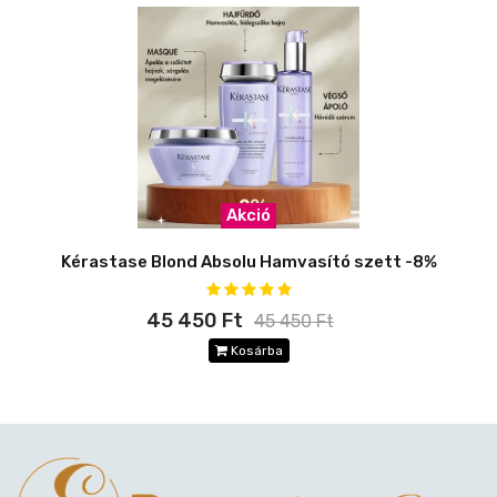
Akció
Kérastase Blond Absolu Hamvasító szett -8%
45 450 Ft
45 450 Ft
Kosárba