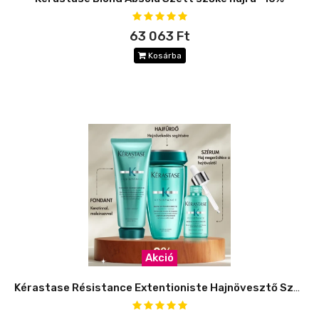
63 063 Ft
Kosárba
Akció
Kérastase Résistance Extentioniste Hajnövesztő Szett -8%