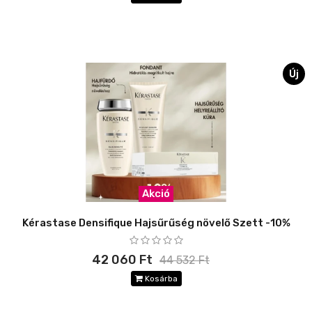
Új
Akció
Kérastase Densifique Hajsűrűség növelő Szett -10%
42 060 Ft
44 532 Ft
Kosárba