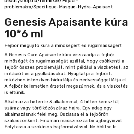
beautyshop.hu/termekek/Fejbor-
problemakra/Specifique-Masque-Hydra-Apaisant
Genesis Apaisante kúra
10*6 ml
Fejbőr megújító kúra a minőségért és rugalmasságért
A Genesis Cure Apaisante kúra visszaadja a fejbőr
minőségét és rugalmasságát azáltal, hogy csökkenti a
fejbőr összes problémáját, mint például a viszketést, az
irritációt és a gyulladásokat. Nyugtatja a fejbőrt,
miközben intenzíven hidratálja és nedvességgel látja el.
A fejbőr kellemetlen érzetei megszűnnek, és a viszketés
is eltűnik.
Alkalmazza hetente 3 alkalommal, 4 héten keresztül,
száraz vagy törölközőszáraz hajra. Egy adag egy
alkalmazásnak felel meg. Oszlassa el a fejbőrön
szakaszonként. Finoman masszírozza be ujjbegyeivel.
Folytassa a szokásos hajformázással. Ne öblítse le.