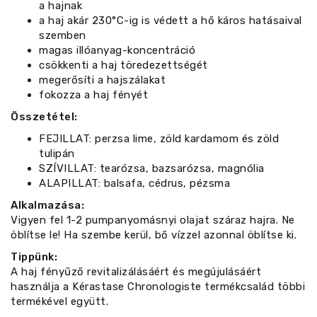
a hajnak
a haj akár 230°C-ig is védett a hő káros hatásaival
szemben
magas illóanyag-koncentráció
csökkenti a haj töredezettségét
megerősíti a hajszálakat
fokozza a haj fényét
Összetétel:
FEJILLAT: perzsa lime, zöld kardamom és zöld
tulipán
SZÍVILLAT: tearózsa, bazsarózsa, magnólia
ALAPILLAT: balsafa, cédrus, pézsma
Alkalmazása:
Vigyen fel 1-2 pumpanyomásnyi olajat száraz hajra. Ne
öblítse le! Ha szembe kerül, bő vízzel azonnal öblítse ki.
Tippünk:
A haj fényűző revitalizálásáért és megújulásáért
használja a Kérastase Chronologiste termékcsalád többi
termékével együtt.