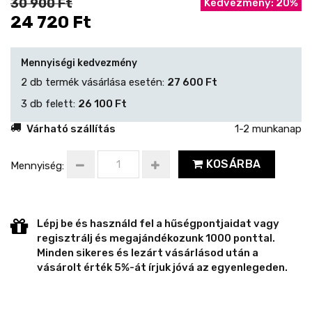
30 900 Ft
Kedvezmény: 20%
24 720 Ft
Mennyiségi kedvezmény
2 db termék vásárlása esetén:
27 600 Ft
3 db felett:
26 100 Ft
Várható szállítás
1-2 munkanap
KOSÁRBA
Mennyiség:
Lépj be és használd fel a hűségpontjaidat vagy
regisztrálj és megajándékozunk 1000 ponttal.
Minden sikeres és lezárt vásárlásod után a
vásárolt érték 5%-át írjuk jóvá az egyenlegeden.