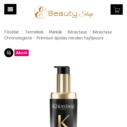
Főoldal
Termékek
Márkák
Kérastase
Kérastase
/
/
/
/
Chronologiste - Prémium ápolás minden hajtípusra
/
Új
Akció