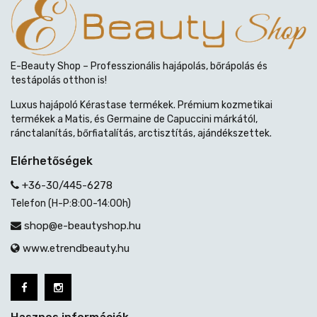
E-Beauty Shop – Professzionális hajápolás, bőrápolás és
testápolás otthon is!
Luxus hajápoló Kérastase termékek. Prémium kozmetikai
termékek a Matis, és Germaine de Capuccini márkától,
ránctalanítás, bőrfiatalítás, arctisztítás, ajándékszettek.
Elérhetőségek
+36-30/445-6278
Telefon (H-P:8:00-14:00h)
shop@e-beautyshop.hu
www.etrendbeauty.hu