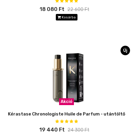
18 080 Ft
22 600 Ft
Kosárba
Új
Akció
Kérastase Chronologiste Huile de Parfum - utántöltő
19 440 Ft
24 300 Ft