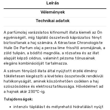
Leírás
Vélemények
Technikai adatok
A parfümolaj varázslatos kifinomult illata kiemeli az Ön
egyéniségét, míg tápláló összetevői káprázatos fényt
biztosítanak a haj számára. A Kérastase Chronologiste
Huile De Parfum olaj a perzsa lime frissítő aromájának, a
zöld tulipán, a bódító magnólia, a rózsatea és az illat
alapját képző cédrus, valamint pézsma tónusainak
elegáns kombinációját tartalmazza.
A szérum fényűző illata által nyújtott érzéki élmény
tökéletesen kiegészíti a kivételes összetevők rendkívüli
hatékonyságát, aminek köszönhetően csökken a haj
szöszösödése és elektrosztatikussága. Hővédelmet ad
a hajnak akár 230°C-ig.
Tulajdonságok:
intenzív táplálást és mélyreható hidratálást nyújt