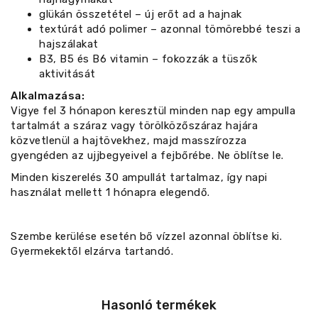
glükán összetétel – új erőt ad a hajnak
textúrát adó polimer – azonnal tömörebbé teszi a
hajszálakat
B3, B5 és B6 vitamin – fokozzák a tüszők
aktivitását
Alkalmazása:
Vigye fel 3 hónapon keresztül minden nap egy ampulla
tartalmát a száraz vagy törölközőszáraz hajára
közvetlenül a hajtövekhez, majd masszírozza
gyengéden az ujjbegyeivel a fejbőrébe. Ne öblítse le.
Minden kiszerelés 30 ampullát tartalmaz, így napi
használat mellett 1 hónapra elegendő.
Szembe kerülése esetén bő vízzel azonnal öblítse ki.
Gyermekektől elzárva tartandó.
Hasonló termékek