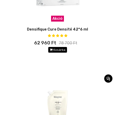
Akció
Densifique Cure Densité 42*6 ml
62 960 Ft
78 700 Ft
Kosárba
Új