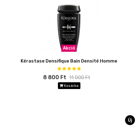
Akció
Kérastase Densifique Bain Densité Homme
8 800 Ft
11 000 Ft
Kosárba
Új