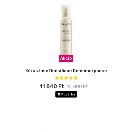
Akció
Kérastase Densifique Densimorphose
11 840 Ft
14 800 Ft
Kosárba