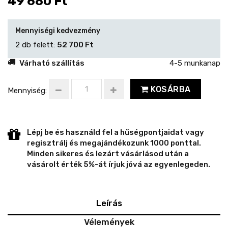
49 680 Ft
Mennyiségi kedvezmény
2 db felett:
52 700 Ft
Várható szállítás
4-5 munkanap
KOSÁRBA
Mennyiség:
Lépj be és használd fel a hűségpontjaidat vagy
regisztrálj és megajándékozunk 1000 ponttal.
Minden sikeres és lezárt vásárlásod után a
vásárolt érték 5%-át írjuk jóvá az egyenlegeden.
Leírás
Vélemények