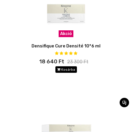
Akció
Densifique Cure Densité 10*6 ml
18 640 Ft
23 300 Ft
Kosárba
Új