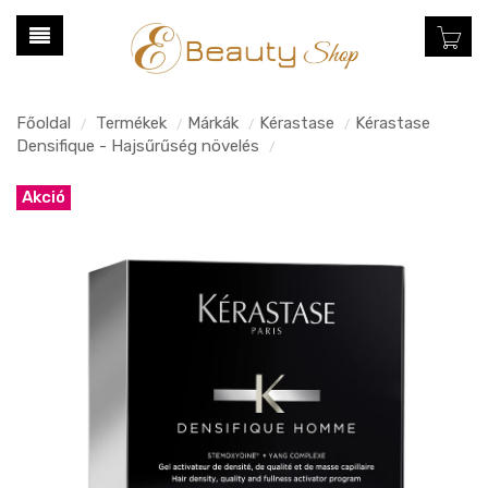
Főoldal
Termékek
Márkák
Kérastase
Kérastase
/
/
/
/
Densifique - Hajsűrűség növelés
/
Akció