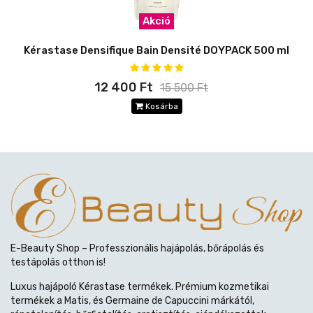
Akció
Kérastase Densifique Bain Densité DOYPACK 500 ml
12 400 Ft
15 500 Ft
Kosárba
E-Beauty Shop – Professzionális hajápolás, bőrápolás és
testápolás otthon is!
Luxus hajápoló Kérastase termékek. Prémium kozmetikai
termékek a Matis, és Germaine de Capuccini márkától,