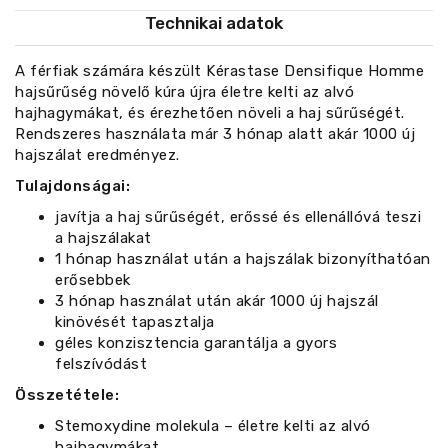
Technikai adatok
A férfiak számára készült Kérastase Densifique Homme
hajsűrűség növelő kúra újra életre kelti az alvó
hajhagymákat, és érezhetően növeli a haj sűrűségét.
Rendszeres használata már 3 hónap alatt akár 1000 új
hajszálat eredményez.
Tulajdonságai:
javítja a haj sűrűségét, erőssé és ellenállóvá teszi
a hajszálakat
1 hónap használat után a hajszálak bizonyíthatóan
erősebbek
3 hónap használat után akár 1000 új hajszál
kinövését tapasztalja
géles konzisztencia garantálja a gyors
felszívódást
Összetétele:
Stemoxydine molekula – életre kelti az alvó
hajhagymákat