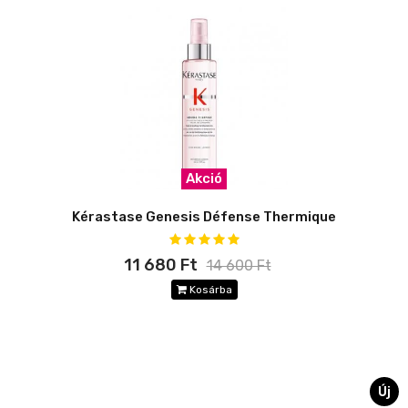
Akció
Kérastase Genesis Défense Thermique
11 680 Ft
14 600 Ft
Kosárba
Új