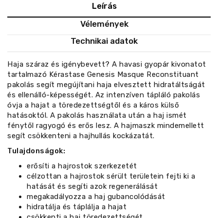
Leírás
Vélemények
Technikai adatok
Haja száraz és igénybevett? A havasi gyopár kivonatot
tartalmazó Kérastase Genesis Masque Reconstituant
pakolás segít megújítani haja elvesztett hidratáltságát
és ellenálló-képességét. Az intenzíven tápláló pakolás
óvja a hajat a töredezettségtől és a káros külső
hatásoktól. A pakolás használata után a haj ismét
fénytől ragyogó és erős lesz. A hajmaszk mindemellett
segít csökkenteni a hajhullás kockázatát.
Tulajdonságok:
erősíti a hajrostok szerkezetét
célzottan a hajrostok sérült területein fejti ki a
hatását és segíti azok regenerálását
megakadályozza a haj gubancolódását
hidratálja és táplálja a hajat
csökkenti a haj töredezettségét