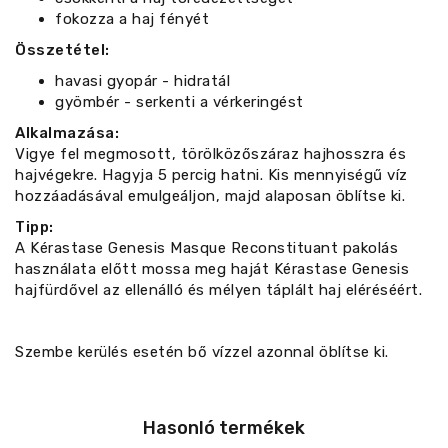
fokozza a haj fényét
Összetétel:
havasi gyopár - hidratál
gyömbér - serkenti a vérkeringést
Alkalmazása:
Vigye fel megmosott, törölközőszáraz hajhosszra és
hajvégekre. Hagyja 5 percig hatni. Kis mennyiségű víz
hozzáadásával emulgeáljon, majd alaposan öblítse ki.
Tipp:
A Kérastase Genesis Masque Reconstituant pakolás
használata előtt mossa meg haját Kérastase Genesis
hajfürdővel az ellenálló és mélyen táplált haj eléréséért.
Szembe kerülés esetén bő vízzel azonnal öblítse ki.
Hasonló termékek