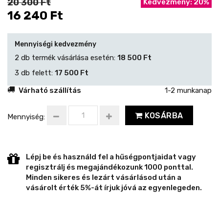
20 300 Ft
Kedvezmény: 20%
16 240 Ft
Mennyiségi kedvezmény
2 db termék vásárlása esetén:
18 500 Ft
3 db felett:
17 500 Ft
Várható szállítás
1-2 munkanap
KOSÁRBA
Mennyiség:
Lépj be és használd fel a hűségpontjaidat vagy
regisztrálj és megajándékozunk 1000 ponttal.
Minden sikeres és lezárt vásárlásod után a
vásárolt érték 5%-át írjuk jóvá az egyenlegeden.