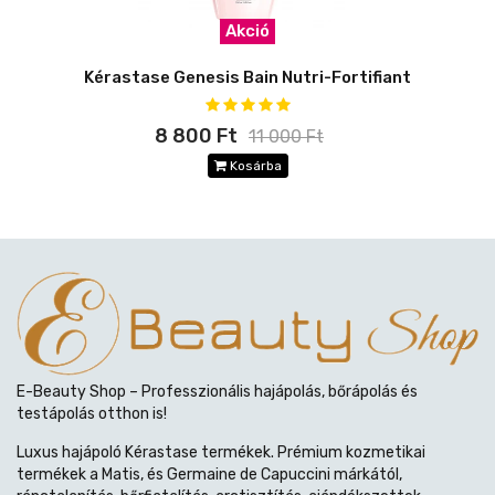
Akció
Kérastase Genesis Bain Nutri-Fortifiant
8 800 Ft
11 000 Ft
Kosárba
E-Beauty Shop – Professzionális hajápolás, bőrápolás és
testápolás otthon is!
Luxus hajápoló Kérastase termékek. Prémium kozmetikai
termékek a Matis, és Germaine de Capuccini márkától,