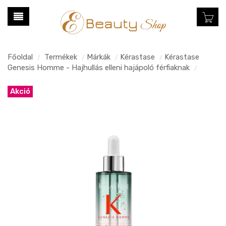
Főoldal
Termékek
Márkák
Kérastase
Kérastase
/
/
/
/
Genesis Homme - Hajhullás elleni hajápoló férfiaknak
/
Akció