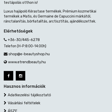
testápolás otthon is!
Luxus hajápoló Kérastase termékek. Prémium kozmetikai
termékek a Matis, és Germaine de Capuccini márkától,
ránctalanítás, bőrfiatalítás, arctisztítás, ajándékszettek.
Elérhetőségek
+36-30/445-6278
Telefon (H-P:8:00-14:00h)
shop@e-beautyshop.hu
www.etrendbeauty.hu
Hasznos információk
Adatkezelési tájékoztató
Vásárlási feltételek
ÁSZF