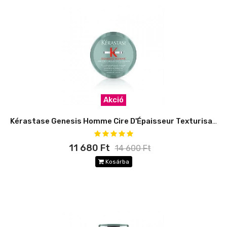
Akció
Kérastase Genesis Homme Cire D'Épaisseur Texturisante
11 680 Ft
14 600 Ft
Kosárba