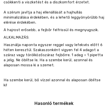
csökkenti a viszketést és a diszkomfort érzetet.
A szérum javítja a haj ellenállását a hajhullás
minimalizálása érdekében, és a lehető leggyönyörűbb haj
elérése érdekében.
A hajrost erősebb, a fejbőr felfrissül és megnyugszik.
ALKALMAZÁS:
Használja naponta egyszer reggel vagy lefekvés előtt 6
héten keresztül. Szakaszonként vigyen fel 4 adagot a
száraz vagy törölközőszáraz fejbőrre. 1 adag = 1 pipetta
a jelig. Ne öblítse le. Ha a szembe kerül, azonnal és
alaposan mossa ki a szemet.
Ha szembe kerül, bő vízzel azonnal és alaposan öblítse
ki!
Hasonló termékek