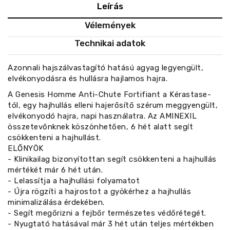
Leírás
Vélemények
Technikai adatok
Azonnali hajszálvastagító hatású agyag legyengült,
elvékonyodásra és hullásra hajlamos hajra.
A Genesis Homme Anti-Chute Fortifiant a Kérastase-
tól, egy hajhullás elleni hajerősítő szérum meggyengült,
elvékonyodó hajra, napi használatra. Az AMINEXIL
összetevőnknek köszönhetően, 6 hét alatt segít
csökkenteni a hajhullást.
ELŐNYÖK
- Klinikailag bizonyítottan segít csökkenteni a hajhullás
mértékét már 6 hét után.
- Lelassítja a hajhullási folyamatot
- Újra rögzíti a hajrostot a gyökérhez a hajhullás
minimalizálása érdekében.
- Segít megőrizni a fejbőr természetes védőrétegét.
- Nyugtató hatásával már 3 hét után teljes mértékben