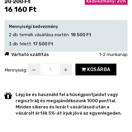
20 200 Ft
Kedvezmény: 20%
16 160 Ft
Mennyiségi kedvezmény
2 db termék vásárlása esetén:
18 500 Ft
3 db felett:
17 500 Ft
Várható szállítás
1-2 munkanap
KOSÁRBA
Mennyiség:
Lépj be és használd fel a hűségpontjaidat vagy
regisztrálj és megajándékozunk 1000 ponttal.
Minden sikeres és lezárt vásárlásod után a
vásárolt érték 5%-át írjuk jóvá az egyenlegeden.