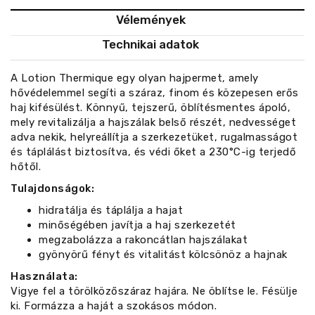
Vélemények
Technikai adatok
A Lotion Thermique egy olyan hajpermet, amely
hővédelemmel segíti a száraz, finom és közepesen erős
haj kifésülést. Könnyű, tejszerű, öblítésmentes ápoló,
mely revitalizálja a hajszálak belső részét, nedvességet
adva nekik, helyreállítja a szerkezetüket, rugalmasságot
és táplálást biztosítva, és védi őket a 230°C-ig terjedő
hőtől.
Tulajdonságok:
hidratálja és táplálja a hajat
minőségében javítja a haj szerkezetét
megzabolázza a rakoncátlan hajszálakat
gyönyörű fényt és vitalitást kölcsönöz a hajnak
Használata:
Vigye fel a törölközőszáraz hajára. Ne öblítse le. Fésülje
ki. Formázza a haját a szokásos módon.