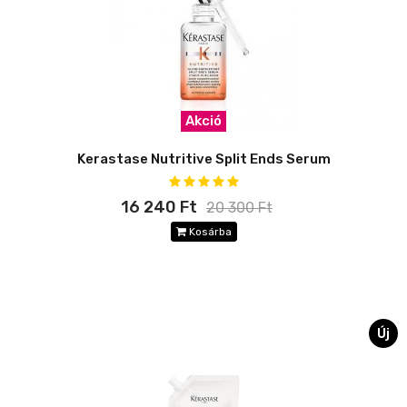
Akció
Kerastase Nutritive Split Ends Serum
16 240 Ft
20 300 Ft
Kosárba
Új