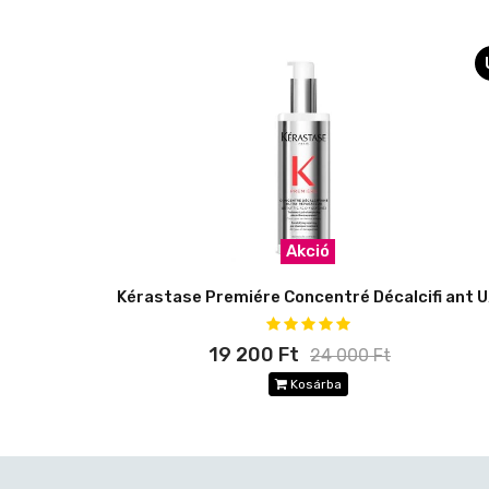
Akció
Kérast
19 200 Ft
24 000 Ft
Kosárba