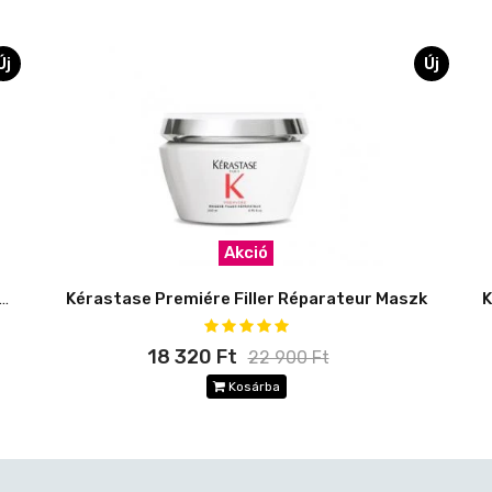
Új
Új
Akció
ase Premiére Concentré Décalcifi ant Ultra-Réparateur
Kérastase Premiére Filler Réparateur Maszk
18 320 Ft
22 900 Ft
Kosárba