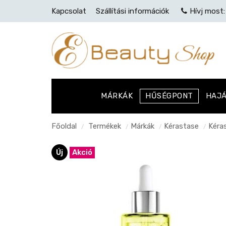
Kapcsolat
Szállítási információk
Hívj most
MÁRKÁK
HŰSÉGPONT
HAJ
Főoldal
Termékek
Márkák
Kérastase
Kéras
/
/
/
/
Új
Akció