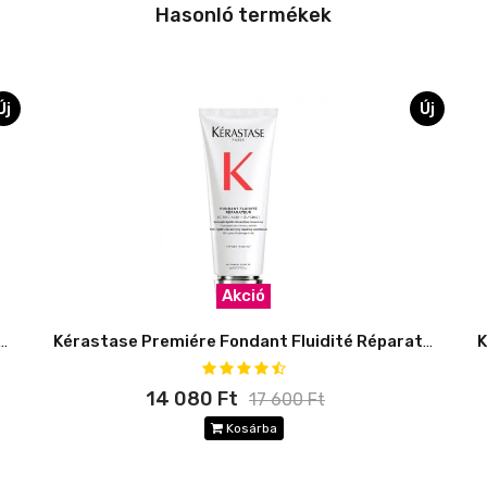
Hasonló termékek
Új
Új
Akció
 Premiére Filler Fondamental Szérum
Kérastase Premiére Fondant Fluidité Réparateur
14 080 Ft
17 600 Ft
Kosárba