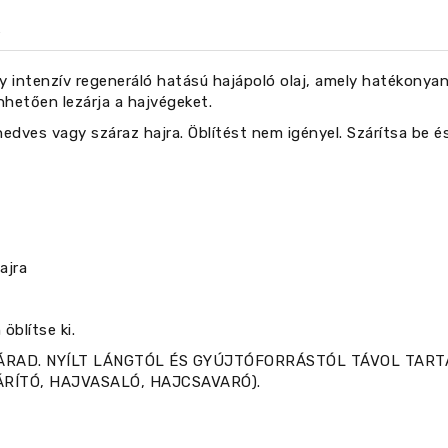
gy intenzív regeneráló hatású hajápoló olaj, amely hatékony
hetően lezárja a hajvégeket.
nedves vagy száraz hajra. Öblítést nem igényel. Szárítsa be é
ajra
öblítse ki.
ÁRAD. NYÍLT LÁNGTÓL ÉS GYÚJTÓFORRÁSTÓL TÁVOL TART
RÍTÓ, HAJVASALÓ, HAJCSAVARÓ).