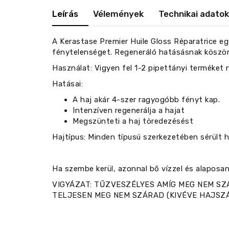
Leírás
Vélemények
Technikai adatok
A Kerastase Premier Huile Gloss Réparatrice e
fénytelenséget. Regeneráló hatásásnak köszön
Használat: Vigyen fel 1-2 pipettányi terméket 
Hatásai:
A haj akár 4-szer ragyogóbb fényt kap.
Intenzíven regenerálja a hajat
Megszünteti a haj töredezésést
Hajtípus: Minden típusú szerkezetében sérült h
Ha szembe kerül, azonnal bő vízzel és alaposan 
VIGYÁZAT: TŰZVESZÉLYES AMÍG MEG NEM SZ
TELJESEN MEG NEM SZÁRAD (KIVÉVE HAJSZÁ