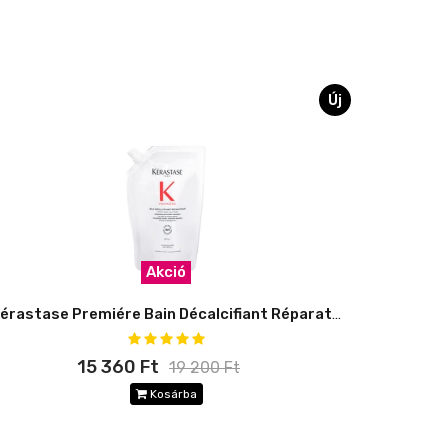
Új
Akció
Kérastase Premiére Bain Décalcifiant Réparateur DOYPACK 500 ml
15 360 Ft
19 200 Ft
Kosárba