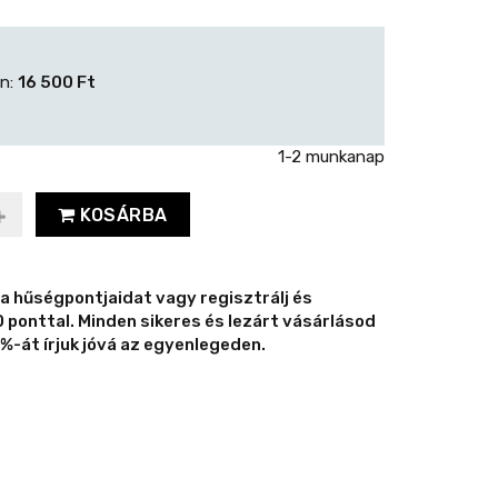
én:
16 500 Ft
1-2 munkanap
KOSÁRBA
 a hűségpontjaidat vagy regisztrálj és
ponttal. Minden sikeres és lezárt vásárlásod
%-át írjuk jóvá az egyenlegeden.