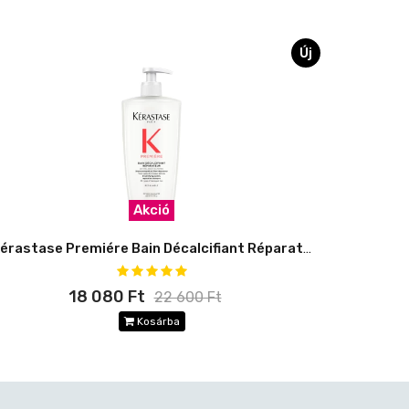
Új
Akció
Kérastase Premiére Bain Décalcifiant Réparateur 500 ml
18 080 Ft
22 600 Ft
Kosárba