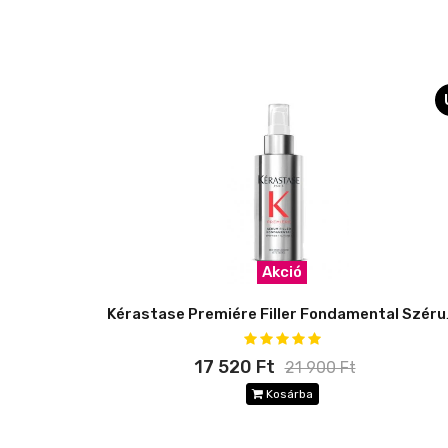
Akció
Kérastase
17 520 Ft
21 900 Ft
Kosárba