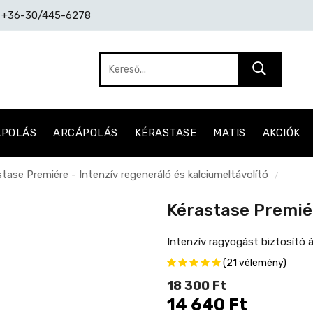
: +36-30/445-6278
ÁPOLÁS
ARCÁPOLÁS
KÉRASTASE
MATIS
AKCIÓK
tase Premiére - Intenzív regeneráló és kalciumeltávolító
/
Kérastase Premiér
Intenzív ragyogást biztosító á
(21 vélemény)
18 300 Ft
14 640 Ft