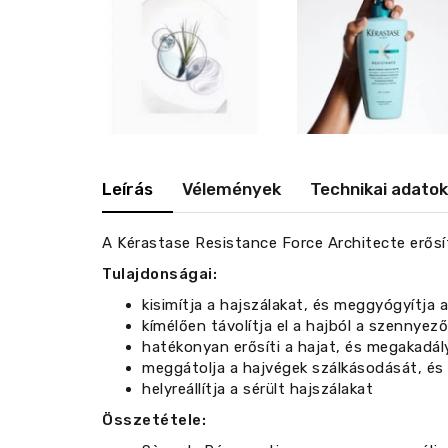
Leírás
Vélemények
Technikai adatok
A Kérastase Resistance Force Architecte erősí
Tulajdonságai:
kisimítja a hajszálakat, és meggyógyítja 
kímélően távolítja el a hajból a szennye
hatékonyan erősíti a hajat, és megakadá
meggátolja a hajvégek szálkásodását, és f
helyreállítja a sérült hajszálakat
Összetétele: