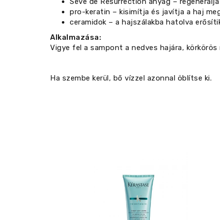
Sève de Résurrection anyag – regenerálja 
pro-keratin – kisimítja és javítja a haj me
ceramidok – a hajszálakba hatolva erősíti
Alkalmazása:
Vigye fel a sampont a nedves hajára, körkörös m
Ha szembe kerül, bő vízzel azonnal öblítse ki.