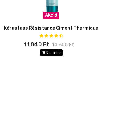
Akció
Kérastase Résistance Ciment Thermique
11 840 Ft
14 800 Ft
Kosárba