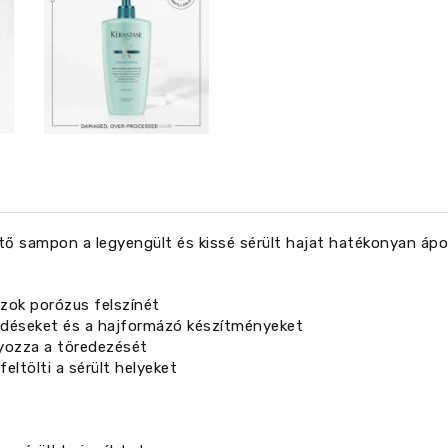
tő sampon a legyengült és kissé sérült hajat hatékonyan áp
azok porózus felszínét
ződéseket és a hajformázó készítményeket
lyozza a töredezését
eltölti a sérült helyeket