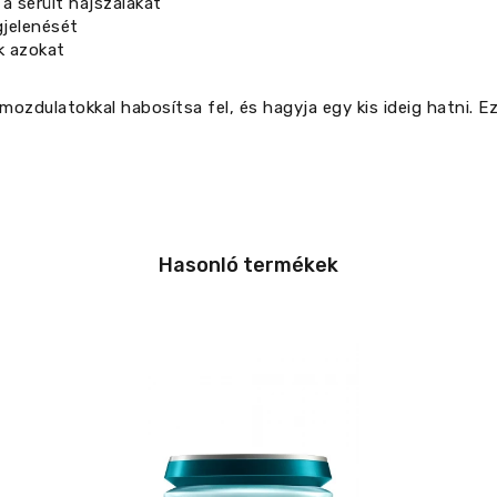
a sérült hajszálakat
gjelenését
k azokat
ozdulatokkal habosítsa fel, és hagyja egy kis ideig hatni. Ez
Hasonló termékek