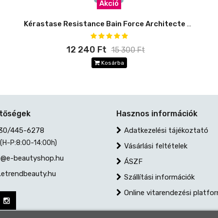
Akció
Kérastase Resistance Bain Force Architecte DOYPACK 500 ml
12 240 Ft
15 300 Ft
Kosárba
etőségek
Hasznos információk
30/445-6278
Adatkezelési tájékoztató
 (H-P:8:00-14:00h)
Vásárlási feltételek
@e-beautyshop.hu
ÁSZF
etrendbeauty.hu
Szállítási információk
Online vitarendezési platfo