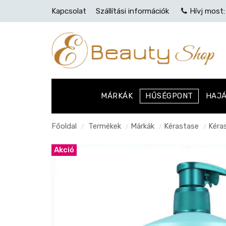
Kapcsolat
Szállítási információk
Hívj most
MÁRKÁK
HŰSÉGPONT
HAJ
Főoldal
Termékek
Márkák
Kérastase
Kéra
/
/
/
/
Akció