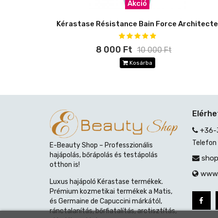
Akció
Kérastase Résistance Bain Force Architecte
8 000 Ft
10 000 Ft
Kosárba
Elérh
+36-
Telefon
E-Beauty Shop – Professzionális
hajápolás, bőrápolás és testápolás
shop
otthon is!
www.
Luxus hajápoló Kérastase termékek.
Prémium kozmetikai termékek a Matis,
és Germaine de Capuccini márkától,
ránctalanítás, bőrfiatalítás, arctisztítás,