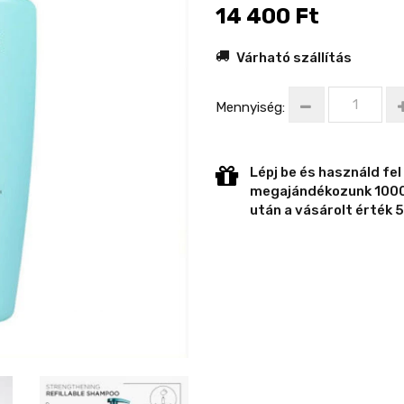
14 400 Ft
Várható szállítás
Mennyiség:
Lépj be és használd fel
megajándékozunk 1000 
után a vásárolt érték 5