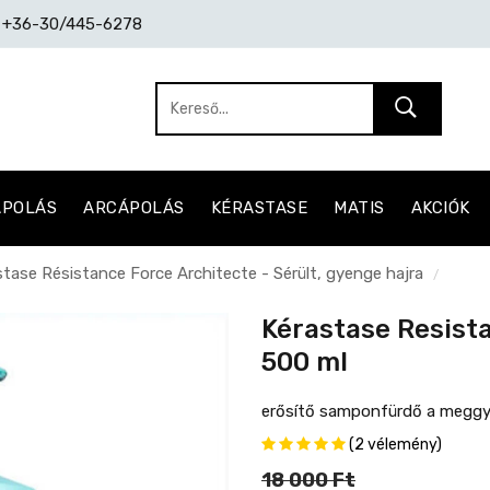
: +36-30/445-6278
ÁPOLÁS
ARCÁPOLÁS
KÉRASTASE
MATIS
AKCIÓK
stase Résistance Force Architecte - Sérült, gyenge hajra
/
Kérastase Resist
500 ml
erősítő samponfürdő a meggye
(2 vélemény)
18 000 Ft