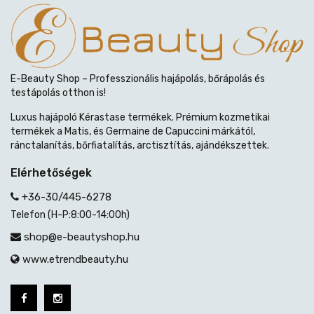
E-Beauty Shop – Professzionális hajápolás, bőrápolás és
testápolás otthon is!
Luxus hajápoló Kérastase termékek. Prémium kozmetikai
termékek a Matis, és Germaine de Capuccini márkától,
ránctalanítás, bőrfiatalítás, arctisztítás, ajándékszettek.
Elérhetőségek
+36-30/445-6278
Telefon (H-P:8:00-14:00h)
shop@e-beautyshop.hu
www.etrendbeauty.hu