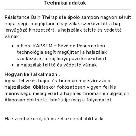
Technikai adatok
Résistance Bain Thérapiste ápoló sampon nagyon sérült
hajra-segít megújítani a hajszálak szerkezetét a haj
lenyűgöző kinézetéért, a hajszálak teltté és védetté
válnak
a Fibra KAPSTM + Sève de Resurrection
technológia segít megújítani a hajszálak
szerkezetét a haj lenyűgöző kinézetéért
a hajszálak teltté és védetté válnak
Hogyan kell alkalmazni:
Vigye fel vizes hajra, és finoman masszírozza a
hajszálakba. Öblítéskor fokozatosan vigyen fel kis
mennyiségű meleg vizet a hajra és finoman emulgeáljon.
Alaposan öblítse le. Ismételje meg a folyamatot
Ha szembe kerül, bő vízzel azonnal öblítse ki.