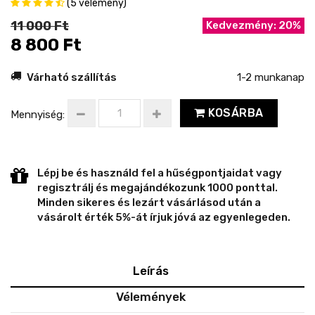
(5 vélemény)
11 000 Ft
Kedvezmény: 20%
8 800 Ft
Várható szállítás
1-2 munkanap
KOSÁRBA
Mennyiség:
Lépj be és használd fel a hűségpontjaidat vagy
regisztrálj és megajándékozunk 1000 ponttal.
Minden sikeres és lezárt vásárlásod után a
vásárolt érték 5%-át írjuk jóvá az egyenlegeden.
Leírás
Vélemények