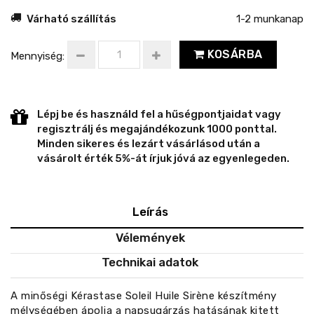
Várható szállítás
1-2 munkanap
KOSÁRBA
Mennyiség:
Lépj be és használd fel a hűségpontjaidat vagy
regisztrálj és megajándékozunk 1000 ponttal.
Minden sikeres és lezárt vásárlásod után a
vásárolt érték 5%-át írjuk jóvá az egyenlegeden.
Leírás
Vélemények
Technikai adatok
A minőségi Kérastase Soleil Huile Sirène készítmény
mélységében ápolja a napsugárzás hatásának kitett