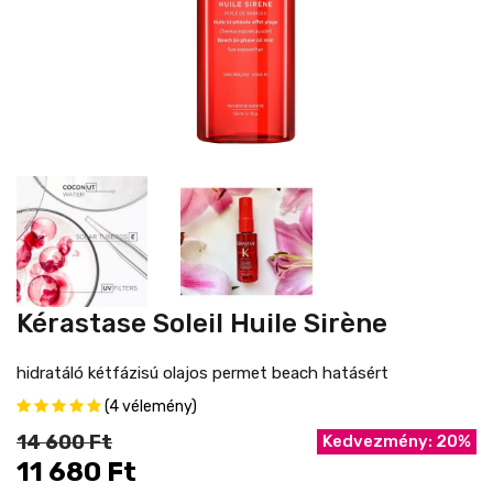
Kérastase Soleil Huile Sirène
hidratáló kétfázisú olajos permet beach hatásért
(4 vélemény)
14 600 Ft
Kedvezmény: 20%
11 680 Ft