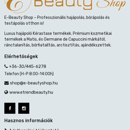
E-Beauty Shop – Professzionális hajápolás, bőrápolás és
testápolás otthon is!
Luxus hajápoló Kérastase termékek. Prémium kozmetikai
termékek a Matis, és Germaine de Capuccini márkától,
ránctalanítás, bőrfiatalítás, arctisztítás, ajándékszettek.
Elérhetőségek
+36-30/445-6278
Telefon (H-P:8:00-14:00h)
shop@e-beautyshop.hu
www.etrendbeauty.hu
Hasznos információk