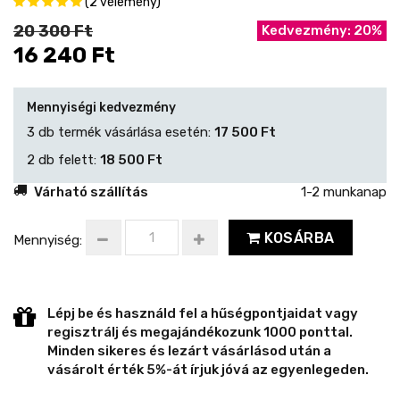
(2 vélemény)
20 300 Ft
Kedvezmény: 20%
16 240 Ft
Mennyiségi kedvezmény
3 db termék vásárlása esetén:
17 500 Ft
2 db felett:
18 500 Ft
Várható szállítás
1-2 munkanap
KOSÁRBA
Mennyiség:
Lépj be és használd fel a hűségpontjaidat vagy
regisztrálj és megajándékozunk 1000 ponttal.
Minden sikeres és lezárt vásárlásod után a
vásárolt érték 5%-át írjuk jóvá az egyenlegeden.