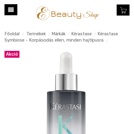
Főoldal
Termékek
Márkák
Kérastase
Kérastase
/
/
/
/
Symbiose - Korpásodás ellen, minden hajtípusra
/
Akció