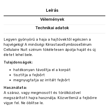
Leírás
Vélemények
Technikai adatok
Legyen gyönyörű a haja a hajtövektől egészen a
hajvégekig! A minőségi KérastaseSymbioseSérum
Cellulaire Nuit szérum tökéletesen ápolja haját és új
életet lehel bele.
Tulajdonságok:
hatékonyan távolítja el a korpát
tisztítja a fejbőrt
megnyugtatja az irritált fejbőrt
Használata:
A száraz, vagy megmosott és törölközővel
megszárított hajra használja. Közvetlenül a fejbőrre
vigye fel. Ne öblítse le.