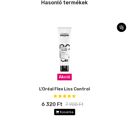
Hasonló termékek
Új
Akció
L'Oréal Flex Liss Control
6 320 Ft
7 900 Ft
Kosárba