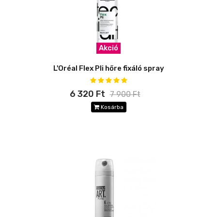
Akció
L'Oréal Flex Pli hőre fixáló spray
6 320 Ft
7 900 Ft
Kosárba