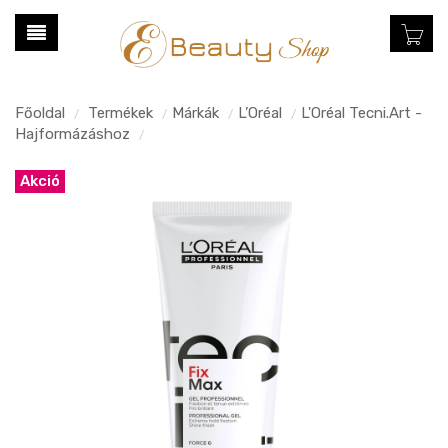
Főoldal
Termékek
Márkák
L’Oréal
L'Oréal Tecni.Art -
/
/
/
/
Hajformázáshoz
/
Akció