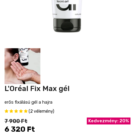
L'Oréal Fix Max gél
erős fixálású gél a hajra
(2 vélemény)
7 900 Ft
Kedvezmény: 20%
6 320 Ft