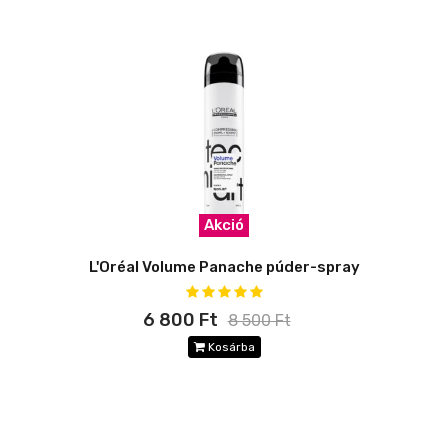
Akció
L'Oréal Volume Panache púder-spray
6 800 Ft
8 500 Ft
Kosárba