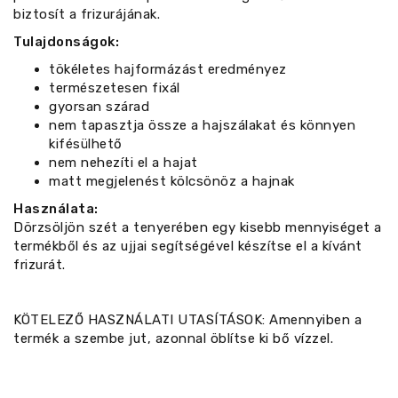
biztosít a frizurájának.
Tulajdonságok:
tökéletes hajformázást eredményez
természetesen fixál
gyorsan szárad
nem tapasztja össze a hajszálakat és könnyen
kifésülhető
nem nehezíti el a hajat
matt megjelenést kölcsönöz a hajnak
Használata:
Dörzsöljön szét a tenyerében egy kisebb mennyiséget a
termékből és az ujjai segítségével készítse el a kívánt
frizurát.
KÖTELEZŐ HASZNÁLATI UTASÍTÁSOK: Amennyiben a
termék a szembe jut, azonnal öblítse ki bő vízzel.