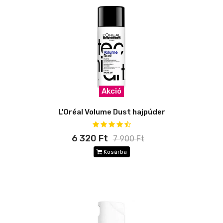
Akció
L'Oréal Volume Dust hajpúder
6 320 Ft
7 900 Ft
Kosárba