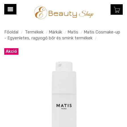
Főoldal
Termékek
Márkák
Matis
Matis Cosmake-up
/
/
/
/
- Egyenletes, ragyogó bőr és smink termékek
/
Akció