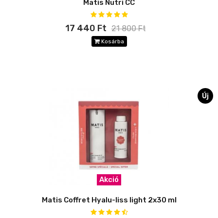
Matis Nutri CC
17 440 Ft
21 800 Ft
Kosárba
Új
Akció
Matis Coffret Hyalu-liss light 2x30 ml