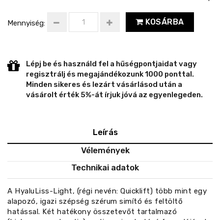
KOSÁRBA
Mennyiség:
Lépj be és használd fel a hűségpontjaidat vagy
regisztrálj és megajándékozunk 1000 ponttal.
Minden sikeres és lezárt vásárlásod után a
vásárolt érték 5%-át írjuk jóvá az egyenlegeden.
Leírás
Vélemények
Technikai adatok
A HyaluLiss-Light, (régi nevén: Quicklift) több mint egy
alapozó, igazi szépség szérum simító és feltöltő
hatással. Két hatékony összetevőt tartalmazó