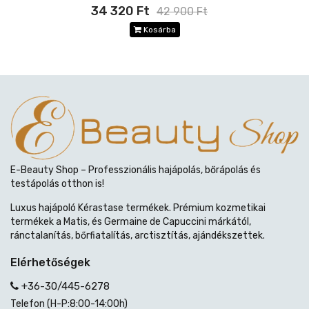
34 320 Ft
42 900 Ft
Kosárba
E-Beauty Shop – Professzionális hajápolás, bőrápolás és
testápolás otthon is!
Luxus hajápoló Kérastase termékek. Prémium kozmetikai
termékek a Matis, és Germaine de Capuccini márkától,
ránctalanítás, bőrfiatalítás, arctisztítás, ajándékszettek.
Elérhetőségek
+36-30/445-6278
Telefon (H-P:8:00-14:00h)