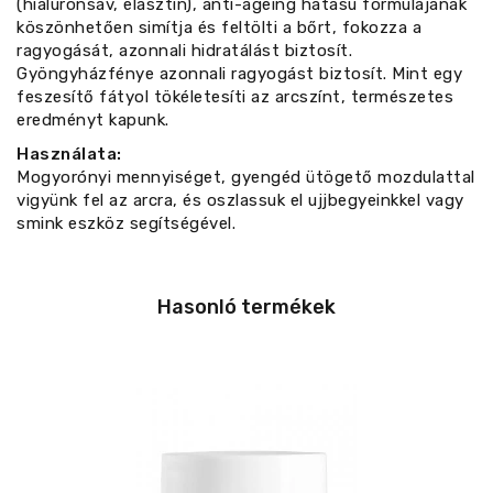
(hialuronsav, elasztin), anti-ageing hatású formulájának
köszönhetően simítja és feltölti a bőrt, fokozza a
ragyogását, azonnali hidratálást biztosít.
Gyöngyházfénye azonnali ragyogást biztosít. Mint egy
feszesítő fátyol tökéletesíti az arcszínt, természetes
eredményt kapunk.
Használata:
Mogyorónyi mennyiséget, gyengéd ütögető mozdulattal
vigyünk fel az arcra, és oszlassuk el ujjbegyeinkkel vagy
smink eszköz segítségével.
Hasonló termékek