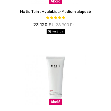
Akció
Matis Teint HyaluLiss-Medium alapozó
23 120 Ft
28 900 Ft
Kosárba
Akció