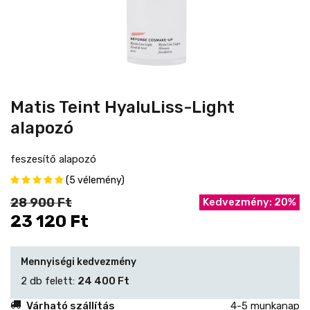
Matis Teint HyaluLiss-Light
alapozó
feszesítő alapozó
(5 vélemény)
28 900 Ft
Kedvezmény: 20%
23 120 Ft
Mennyiségi kedvezmény
2 db felett:
24 400 Ft
Várható szállítás
4-5 munkanap