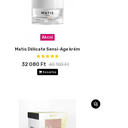
Akció
Matis Délicate Sensi-Age krém
32 080 Ft
40 100 Ft
Kosárba
Új