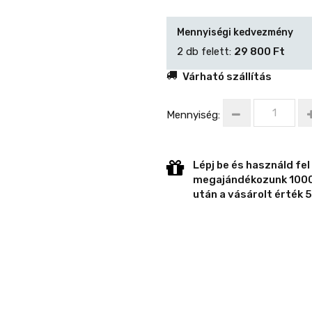
Mennyiségi kedvezmény
2 db felett:
29 800 Ft
Várható szállítás
Mennyiség:
Lépj be és használd fel
megajándékozunk 1000 
után a vásárolt érték 5