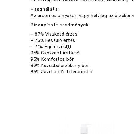
Ez a nyugtató hatású összetevő ,,well being’’ é
Használata
:
Az arcon és a nyakon vagy helyileg az érzékeny
Bizonyított eredmények
:
– 87% Viszkető érzés
– 73% Feszülő érzés
– 71% Égő érzés(1)
95% Csökkent irritáció
95% Komfortos bőr
82% Kevésbé érzékeny bőr
86% Javul a bőr toleranciája