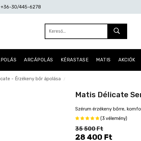
: +36-30/445-6278
ÁPOLÁS
ARCÁPOLÁS
KÉRASTASE
MATIS
AKCIÓK
icate - Érzékeny bőr ápolása
/
Matis Délicate S
Szérum érzékeny bőrre, komfo
(3 vélemény)
35 500 Ft
28 400 Ft