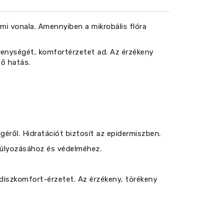
mi vonala. Amennyiben a mikrobális flóra
kenységét, komfortérzetet ad. Az érzékeny
ő hatás.
éről. Hidratációt biztosít az epidermiszben.
nsúlyozásához és védelméhez.
 diszkomfort-érzetet. Az érzékeny, törékeny