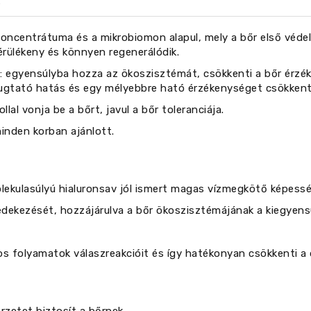
ncentrátuma és a mikrobiomon alapul, mely a bőr első védel
sérülékeny és könnyen regenerálódik.
: egyensúlyba hozza az ökoszisztémát, csökkenti a bőr érzé
ugtató hatás és egy mélyebbre ható érzékenységet csökkent
l vonja be a bőrt, javul a bőr toleranciája.
inden korban ajánlott.
olekulasúlyú hialuronsav jól ismert magas vízmegkötő képesség
védekezését, hozzájárulva a bőr ökoszisztémájának a kiegye
sos folyamatok válaszreakcióit és így hatékonyan csökkenti a