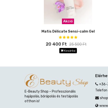
Akció
Matis Délicate Sensi-calm Gel
20 400 Ft
25 500 Ft
Kosárba
Elérh
+36-
Telefon
E-Beauty Shop – Professzionális
hajápolás, bőrápolás és testápolás
shop
otthon is!
www.