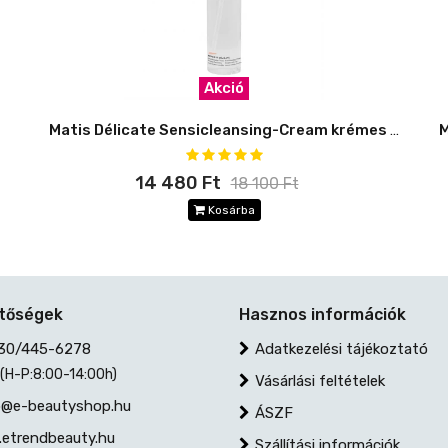
Akció
Matis Délicate Sensicleansing-Cream krémes lemosó
14 480 Ft
18 100 Ft
Kosárba
etőségek
Hasznos információk
30/445-6278
Adatkezelési tájékoztató
 (H-P:8:00-14:00h)
Vásárlási feltételek
@e-beautyshop.hu
ÁSZF
etrendbeauty.hu
Szállítási információk