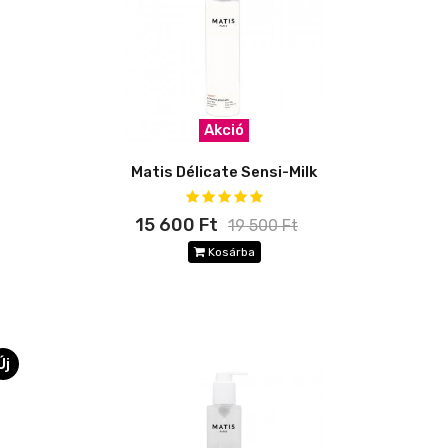
Akció
Matis Délicate Sensi-Milk
15 600 Ft
19 500 Ft
Kosárba
Új