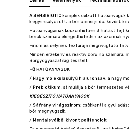
Leírás
Vélemények
Technikai adatok
A SENSIBIOTIC
komplex célzott hatóanyagok ko
kiegyensúlyozott, a bőr barrierje ép, kevésbé 
Hatóanyagainak köszönhetően 3 hatást fejt ki
bőrök számára elengedhetetlen az azonnali ny
Finom és selymes textúrája megnyugtató fátyolla
Minden érzékeny és reaktív bőrű nő számára, m
Bőrgyógyászatilag tesztelt.
FŐ HATÓANYAGOK
/ Nagy molekulasúlyú hialuronsav
: a nagy m
/
Prebiotikum
: stimulálja a bőr természetes 
KIEGÉSZÍTŐ HATÓANYAGOK
/
Sáfrány virágszirom
: csökkenti a gyulladá
bőr megnyugszik.
/
Mentalevélből kivont polifenolok
: