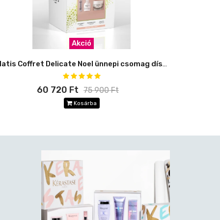
Akció
Matis Coffret Delicate Noel ünnepi csomag díszdobozban
60 720 Ft
75 900 Ft
Kosárba