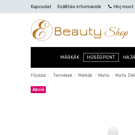
Kapcsolat
Szállítási információk
Hívj most
MÁRKÁK
HŰSÉGPONT
HAJ
Főoldal
Termékek
Márkák
Matis
Matis Dél
/
/
/
/
Akció