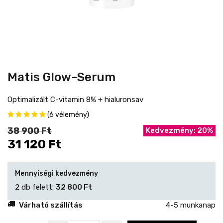
Matis Glow-Serum
Optimalizált C-vitamin 8% + hialuronsav
(6 vélemény)
38 900 Ft
Kedvezmény: 20%
31 120 Ft
Mennyiségi kedvezmény
2 db felett:
32 800 Ft
Várható szállítás
4-5 munkanap