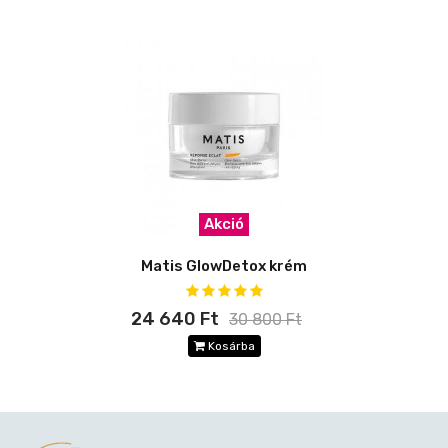
Akció
Matis GlowDetox krém
24 640 Ft
30 800 Ft
Kosárba