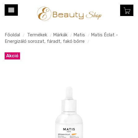
Főoldal
Termékek
Márkák
Matis
Matis Éclat -
/
/
/
/
Energizáló sorozat, fáradt, fakó bőrre
/
Akció