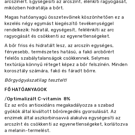
arcszínért. Egységesíti az arcszínt, élénkíti ragyogását,
miközben hidratálja a bőrt.
Magas hatóanyagú összetevőinek köszönhetően ez a
kezelés négy egymást kiegészítő tevékenységgel
rendelkezik: hidratál, egységesít, felélénkíti az arc
ragyogását és csökkenti az egyenetlenségeket.
A bőr friss és hidratált lesz, az arcszín egységes,
fényesebb, természetes hatású, a fakó arcbőrért
felelős szabálytalanságok csökkennek. Selymes
textúrája könnyű réteget képez a bőr felszínén. Minden
korosztály számára, fakó és fáradt bőrre.
Bőrgyógyászatilag tesztelt!
FŐ HATÓANYAGOK
/
Optimalizált C-vitamin 8%
Ez az erős antioxidáns megakadályozza a szabad
gyökök által kiváltott bőröregedés gyorsulását. Az
enzimek által aszkorbinsavvá alakulva egységesíti az
arcszínt és csökkenti az egyenetlenségeket, korlátozva
a melanin-termelést.