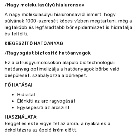
/
Nagy molekulasúlyú hialuronsav
A nagy molekulasúlyú hialuronsavról ismert, hogy
súlyának 1000-szeresét képes vízben megtartani, még a
legfakóbb és legfáradtabb bőr epidermiszét is hidratálja
és feltölti.
KIEGÉSZÍTŐ HATÓANYAG
/
Ragyogást biztosító hatóanyagok
Ez a citrusgyümölcsökön alapuló biotechnológiai
hatóanyag optimalizálja a hatóanyagok bőrbe való
beépülését, szabályozza a bőrképet.
FŐ HATÁSAI:
Hidratál
Élénkíti az arc ragyogását
Egységesíti az arcszínt
HASZNÁLATA
:
Reggel és este vigye fel az arcra, a nyakra és a
dekoltázsra az ápoló krém előtt.