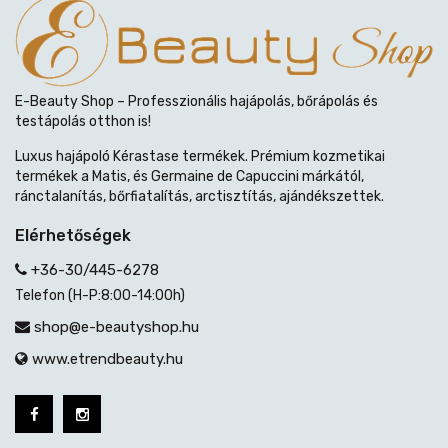
E-Beauty Shop – Professzionális hajápolás, bőrápolás és
testápolás otthon is!
Luxus hajápoló Kérastase termékek. Prémium kozmetikai
termékek a Matis, és Germaine de Capuccini márkától,
ránctalanítás, bőrfiatalítás, arctisztítás, ajándékszettek.
Elérhetőségek
+36-30/445-6278
Telefon (H-P:8:00-14:00h)
shop@e-beautyshop.hu
www.etrendbeauty.hu