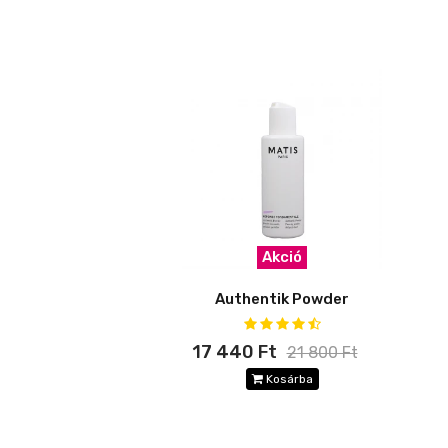
Akció
Authentik Powder
17 440 Ft
21 800 Ft
Kosárba