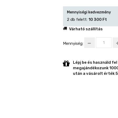
Mennyiségi kedvezmény
2 db felett:
10 300 Ft
Várható szállítás
Mennyiség:
Lépj be és használd fel
megajándékozunk 1000 
után a vásárolt érték 5