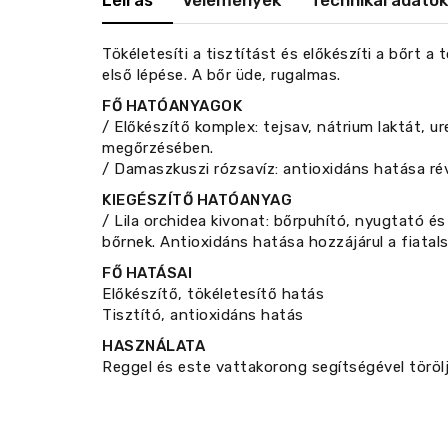
Leírás
Vélemények
Technikai adatok
Tökéletesíti a tisztítást és előkészíti a bőrt a
első lépése. A bőr üde, rugalmas.
FŐ HATÓANYAGOK
/ Előkészítő komplex: tejsav, nátrium laktát, ur
megőrzésében.
/ Damaszkuszi rózsavíz: antioxidáns hatása révé
KIEGÉSZÍTŐ HATÓANYAG
/ Lila orchidea kivonat: bőrpuhító, nyugtató 
bőrnek. Antioxidáns hatása hozzájárul a fiata
FŐ HATÁSAI
Előkészítő, tökéletesítő hatás
Tisztító, antioxidáns hatás
HASZNÁLATA
Reggel és este vattakorong segítségével törölj