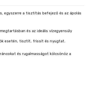
és, egyszerre a tisztítás befejező és az ápolás
vízmegtartásban és az ideális vízegyensúly
 esetén, tisztít, frissít és nyugtat.
a ráncokat és rugalmasságot kölcsönöz a