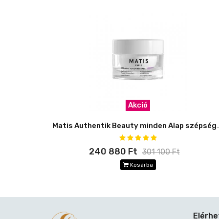
Akció
Matis Authentik Beauty minden
240 880 Ft
301 100 Ft
Kosárba
Elérh