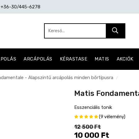
: +36-30/445-6278
ÁPOLÁS
ARCÁPOLÁS
KÉRASTASE
MATIS
AKCIÓK
damentale - Alapszintű arcápolás minden bőrtípusra
/
Matis Fondamenta
Esszenciális tonik
(9 vélemény)
12 500 Ft
10 000 Ft