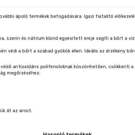
 további ápoló termékek befogadására. Igazi fiatalító előkezel
ea, szerin és nátrium klorid egyesített ereje segíti a bőrt a 
n védi a bőrt a szabad gyökök ellen. Ideális az érzékeny bőrök
és védő antioxidáns polifenoloknak köszönhetően, csökkenti 
lság megőrzéséhez.
ük át az arcot.
Hasonló termékek