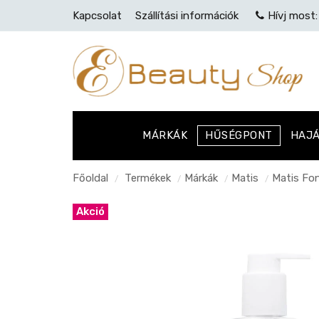
Kapcsolat
Szállítási információk
Hívj most
MÁRKÁK
HŰSÉGPONT
HAJ
Főoldal
Termékek
Márkák
Matis
Matis Fon
/
/
/
/
Akció