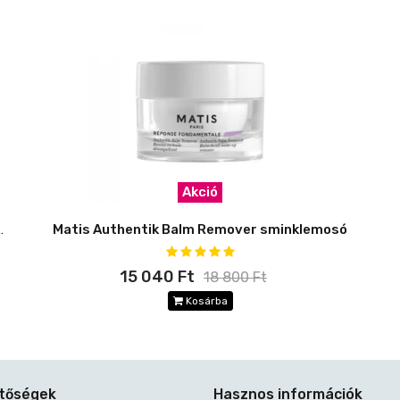
Akció
 Alap szépségkezelő krém
Matis Authentik Balm Remover sminklemosó
15 040 Ft
18 800 Ft
Kosárba
etőségek
Hasznos információk