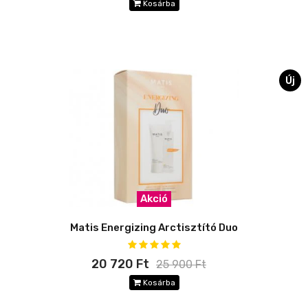
Kosárba
Új
Akció
Matis Energizing Arctisztító Duo
20 720 Ft
25 900 Ft
Kosárba