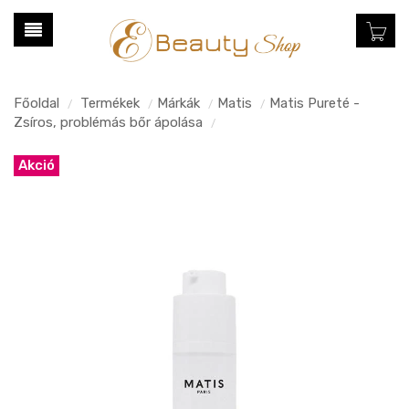
Főoldal
Termékek
Márkák
Matis
Matis Pureté -
/
/
/
/
Zsíros, problémás bőr ápolása
/
Akció