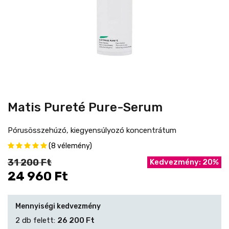
Matis Pureté Pure-Serum
Pórusösszehúzó, kiegyensúlyozó koncentrátum
(8 vélemény)
31 200 Ft
Kedvezmény: 20%
24 960 Ft
Mennyiségi kedvezmény
2 db felett:
26 200 Ft