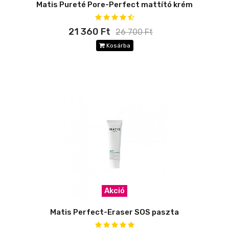
Matis Pureté Pore-Perfect mattító krém
21 360 Ft
26 700 Ft
Kosárba
Akció
Matis Perfect-Eraser SOS paszta