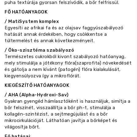
puha textúrája gyorsan felszívódik, a bőr felfrissül.
FŐ HATÓANYAGOK
/ MatiSystem komplex
Egyesíti az afrikai fa és az olajsav faggyúszabályozó
hatását annak érdekében, hogy csökkentse a
túltermelést és annak következményeit.
/ Öko-szisztéma szabályozó
Természetes cukrokból kivont szabályozó hatóanyag,
mely stimulálja a jótékony flóra(szaprofita) növekedését
és gátolja a nem kívánt (patogén) flóra kialakulását,
kiegyensúlyozva így a mikroflórát.
KIEGÉSZÍTŐ HATÓANYAGOK
/ AHA (Alpha-Hydroxi-Sav)
Gyakran gyengéd hámlasztóként is használjuk, simítja a
bőr felszínét, visszaállítja a bőr ph-t, stimulálja a
kollagén-szintézist, a sejtmegújulást és a bőr
mikrocirkulációját. Láthatóan javítja a bőrképet és
világosítja bőrt.
Fő hatásai
: