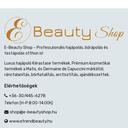
E-Beauty Shop – Professzionális hajápolás, bőrápolás és
testápolás otthon is!
Luxus hajápoló Kérastase termékek. Prémium kozmetikai
termékek a Matis, és Germaine de Capuccini márkától,
ránctalanítás, bőrfiatalítás, arctisztítás, ajándékszettek.
Elérhetőségek
+36-30/445-6278
Telefon (H-P:8:00-14:00h)
shop@e-beautyshop.hu
www.etrendbeauty.hu