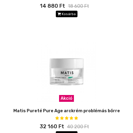
14 880 Ft
18 600 Ft
Kosárba
Akció
Matis Pureté Pure Age arckrém problémás bőrre
32 160 Ft
40 200 Ft