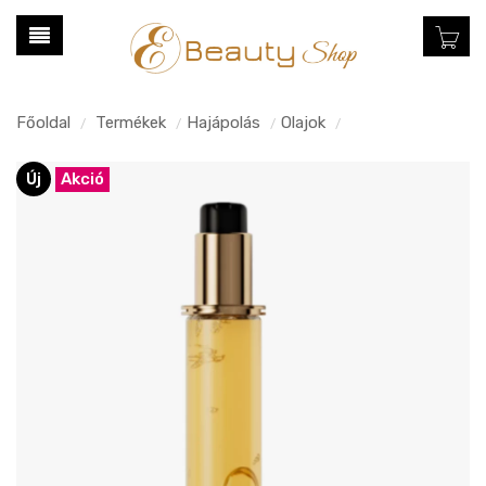
Főoldal
Termékek
Hajápolás
Olajok
/
/
/
/
Új
Akció