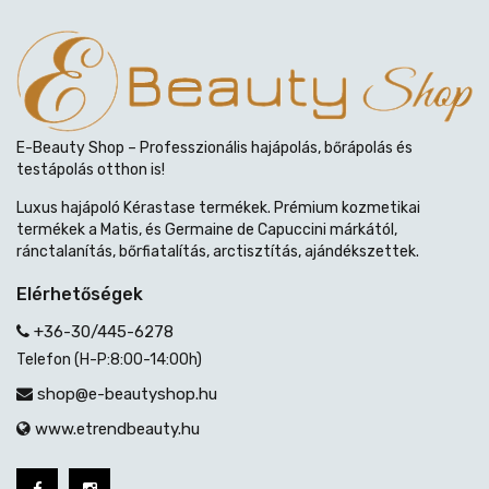
E-Beauty Shop – Professzionális hajápolás, bőrápolás és
testápolás otthon is!
Luxus hajápoló Kérastase termékek. Prémium kozmetikai
termékek a Matis, és Germaine de Capuccini márkától,
ránctalanítás, bőrfiatalítás, arctisztítás, ajándékszettek.
Elérhetőségek
+36-30/445-6278
Telefon (H-P:8:00-14:00h)
shop@e-beautyshop.hu
www.etrendbeauty.hu