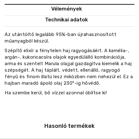
Vélemények
Technikai adatok
Az utántöltő legalább 95%-ban újrahasznosított
műanyagból készül.
Szépítő elixír a fénytelen haj ragyogásáért. A kamélia-,
argán-, kukoricacsíra olajok egyedülálló kombinációja,
arma és szentelt Marula olajjal gazdagítva kiemelik a haj
szépségét. A haj táplált, védett, ellenálló, ragyogó
fényű és finom illatú lesz miközben nem nehezül el. Ez a
hajban maradó ápoló olaj 230°-ig hővédő.
Ha szembe kerül, bő vízzel azonnal öblítse ki!
Hasonló termékek