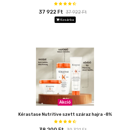
37 922 Ft
37 922 Ft
Kosárba
Akció
Kérastase Nutritive szett száraz hajra -8%
38 200 Ft
39 321 Ft