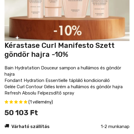
Kérastase Curl Manifesto Szett
göndör hajra -10%
Bain Hydratation Douceur sampon a hullámos és göndör
hajra
Fondant Hydration Essentielle tápláló kondicionáló
Gelée Curl Contour Géles krém a hullámos és göndör hajra
Refresh Absolu Felpezsdítő spray
(1 vélemény)
50 103 Ft
Várható szállítás
1-2 munkanap