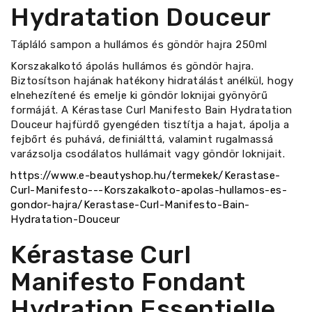
Hydratation Douceur
Tápláló sampon a hullámos és göndör hajra 250ml
Korszakalkotó ápolás hullámos és göndör hajra.
Biztosítson hajának hatékony hidratálást anélkül, hogy
elnehezítené és emelje ki göndör loknijai gyönyörű
formáját. A Kérastase Curl Manifesto Bain Hydratation
Douceur hajfürdő gyengéden tisztítja a hajat, ápolja a
fejbőrt és puhává, definiálttá, valamint rugalmassá
varázsolja csodálatos hullámait vagy göndör loknijait.
https://www.e-beautyshop.hu/termekek/Kerastase-
Curl-Manifesto---Korszakalkoto-apolas-hullamos-es-
gondor-hajra/Kerastase-Curl-Manifesto-Bain-
Hydratation-Douceur
Kérastase Curl
Manifesto Fondant
Hydration Essentielle