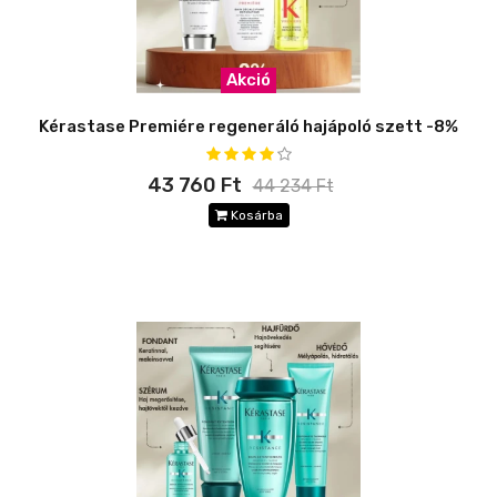
Akció
Kérastase Premiére regeneráló hajápoló szett -8%
43 760 Ft
44 234 Ft
Kosárba