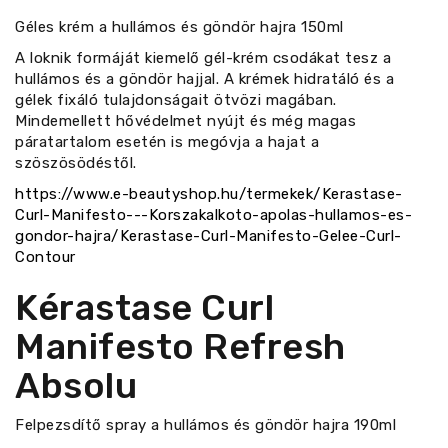
Géles krém a hullámos és göndör hajra 150ml
A loknik formáját kiemelő gél-krém csodákat tesz a
hullámos és a göndör hajjal. A krémek hidratáló és a
gélek fixáló tulajdonságait ötvözi magában.
Mindemellett hővédelmet nyújt és még magas
páratartalom esetén is megóvja a hajat a
szöszösödéstől.
https://www.e-beautyshop.hu/termekek/Kerastase-
Curl-Manifesto---Korszakalkoto-apolas-hullamos-es-
gondor-hajra/Kerastase-Curl-Manifesto-Gelee-Curl-
Contour
Kérastase Curl
Manifesto Refresh
Absolu
Felpezsdítő spray a hullámos és göndör hajra 190ml