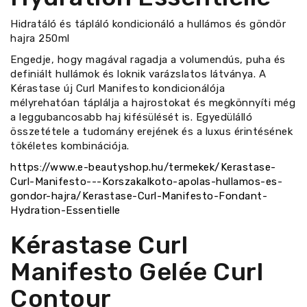
Hidratáló és tápláló kondicionáló a hullámos és göndör
hajra 250ml
Engedje, hogy magával ragadja a volumendús, puha és
definiált hullámok és loknik varázslatos látványa. A
Kérastase új Curl Manifesto kondicionálója
mélyrehatóan táplálja a hajrostokat és megkönnyíti még
a leggubancosabb haj kifésülését is. Egyedülálló
összetétele a tudomány erejének és a luxus érintésének
tökéletes kombinációja.
https://www.e-beautyshop.hu/termekek/Kerastase-
Curl-Manifesto---Korszakalkoto-apolas-hullamos-es-
gondor-hajra/Kerastase-Curl-Manifesto-Fondant-
Hydration-Essentielle
Kérastase Curl
Manifesto Gelée Curl
Contour