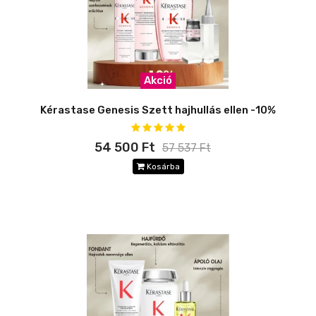
Akció
Kérastase Genesis Szett hajhullás ellen -10%
54 500 Ft
57 537 Ft
Kosárba