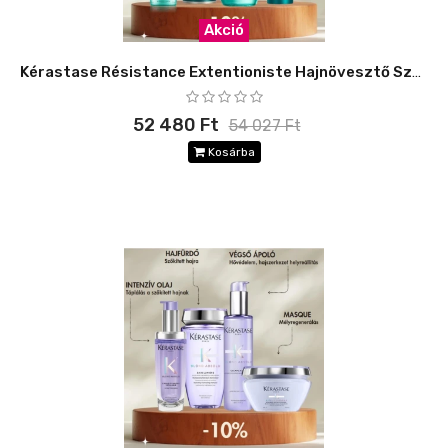
Akció
Kérastase Résistance Extentioniste Hajnövesztő Szett -10%
52 480 Ft
54 027 Ft
Kosárba