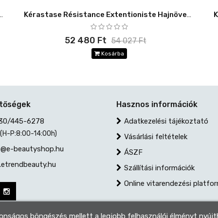
ogiste Szett minden hajtípusra -10%
Kérastase Résistance Extentioniste Hajnövesztő Szett -10%
52 480 Ft
54 027 Ft
Kosárba
etőségek
Hasznos információk
30/445-6278
Adatkezelési tájékoztató
 (H-P:8:00-14:00h)
Vásárlási feltételek
@e-beautyshop.hu
ÁSZF
etrendbeauty.hu
Szállítási információk
Online vitarendezési platfo
tonságos böngészés mellett a legjobb felhasználói élményt nyúj