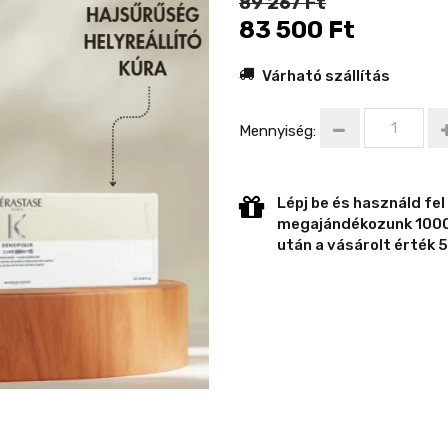
89 267 Ft
83 500 Ft
Várható szállítás
Mennyiség:
Lépj be és használd fel
megajándékozunk 1000 
után a vásárolt érték 5