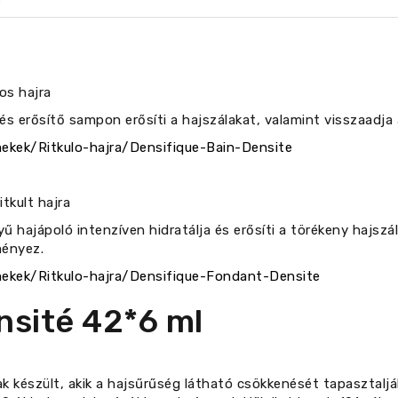
os hajra
és erősítő sampon erősíti a hajszálakat, valamint visszaadja
ekek/Ritkulo-hajra/Densifique-Bain-Densite
tkult hajra
hajápoló intenzíven hidratálja és erősíti a törékeny hajszá
ményez.
ekek/Ritkulo-hajra/Densifique-Fondant-Densite
nsité 42*6 ml
k készült, akik a hajsűrűség látható csökkenését tapasztalják