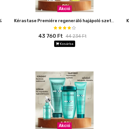
Akció
%
Kérastase Premiére regeneráló hajápoló szett -8%
43 760 Ft
44 234 Ft
Kosárba
Akció