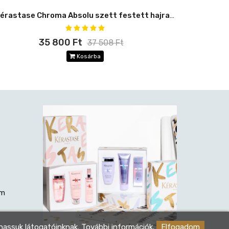
Kérastase Chroma Absolu szett festett hajra -8%
35 800 Ft
37 508 Ft
Kosárba
rm
thassuk látogatóinknak.
További információk.
Elfogadom