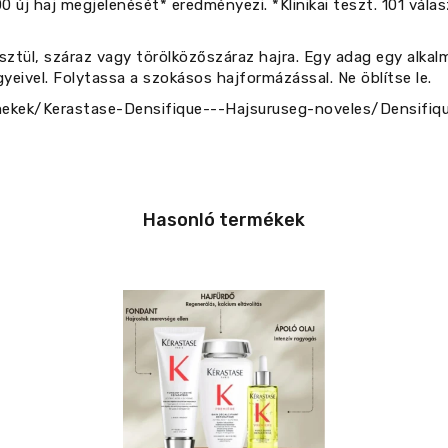
0 új haj megjelenését* eredményezi. *Klinikai teszt. 101 vála
ztül, száraz vagy törölközőszáraz hajra. Egy adag egy alkalm
eivel. Folytassa a szokásos hajformázással. Ne öblítse le.
ekek/Kerastase-Densifique---Hajsuruseg-noveles/Densifiq
Hasonló termékek