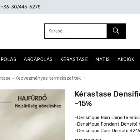
: +36-30/445-6278
ÁPOLÁS
ARCÁPOLÁS
KÉRASTASE
MATIS
AKCIÓK
stase - Kedvezményes termékszettek
/
Kérastase Densif
-15%
-Densifique Bain Densité erősí
-Densifique Fondant Densité 
-Densifique Cuer Densité 42*6 