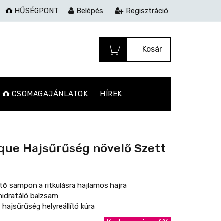
HŰSÉGPONT
Belépés
Regisztráció
Kosár
CSOMAGAJÁNLATOK
HÍREK
ique Hajsűrűség növelő Szett
tő sampon a ritkulásra hajlamos hajra
hidratáló balzsam
hajsűrűség helyreállító kúra