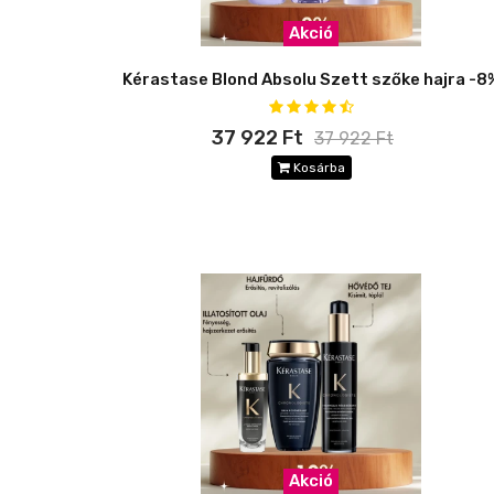
Akció
Kérastase Blond Absolu Szett szőke hajra -8
37 922 Ft
37 922 Ft
Kosárba
Akció