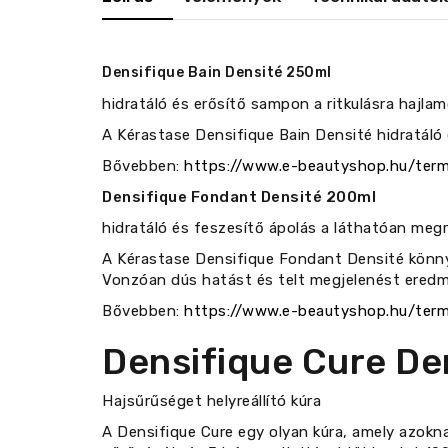
Densifique Bain Densité 250ml
hidratáló és erősítő sampon a ritkulásra hajlam
A Kérastase Densifique Bain Densité hidratáló 
Bővebben:
https://www.e-beautyshop.hu/term
Densifique Fondant Densité 200ml
hidratáló és feszesítő ápolás a láthatóan megri
A Kérastase Densifique Fondant Densité könnyű 
Vonzóan dús hatást és telt megjelenést ered
Bővebben:
https://www.e-beautyshop.hu/term
Densifique Cure De
Hajsűrűséget helyreállító kúra
A Densifique Cure egy olyan kúra, amely azokna