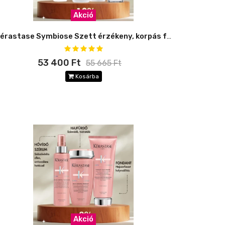
Akció
Kérastase Symbiose Szett érzékeny, korpás fejbőrre -10%
53 400 Ft
55 665 Ft
Kosárba
Akció