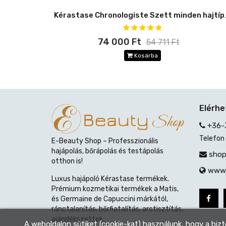
Kérastase Chronol
74 000 Ft
54 711 Ft
Kosárba
Elérh
+36-
Telefon
E-Beauty Shop – Professzionális
hajápolás, bőrápolás és testápolás
shop
otthon is!
www.
Luxus hajápoló Kérastase termékek.
Prémium kozmetikai termékek a Matis,
és Germaine de Capuccini márkától,
ránctalanítás, bőrfiatalítás, arctisztítás,
ajándékszettek.
A weboldalon sütiket (cookie-kat) használunk, hogy a biz