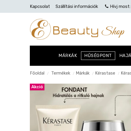
Kapcsolat
Szállítási információk
Hívj most
MÁRKÁK
HŰSÉGPONT
HAJ
Főoldal
Termékek
Márkák
Kérastase
Kéra
/
/
/
/
Akció