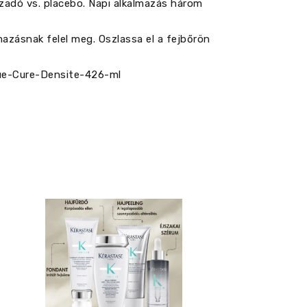
szadó vs. placebo. Napi alkalmazás három
azásnak felel meg. Oszlassa el a fejbőrön
ue-Cure-Densite-426-ml