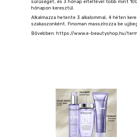
sűrűségét, és 3 hónap elteltével több mint 100
hónapon keresztül.
Alkalmazza hetente 3 alkalommal, 4 héten keres
szakaszonként. Finoman masszírozza be ujjbegy
Bővebben: https://www.e-beautyshop.hu/term