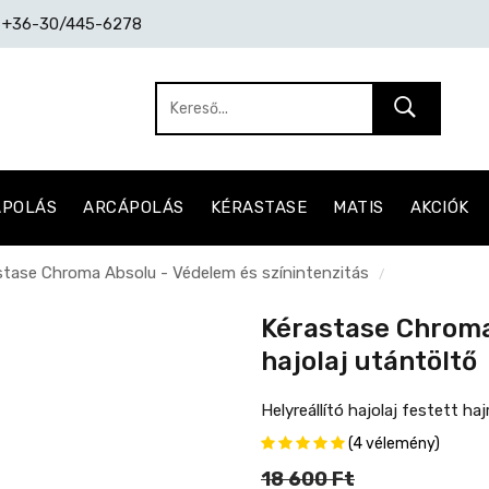
: +36-30/445-6278
ÁPOLÁS
ARCÁPOLÁS
KÉRASTASE
MATIS
AKCIÓK
stase Chroma Absolu - Védelem és színintenzitás
/
Kérastase Chroma
hajolaj utántöltő
Helyreállító hajolaj festett ha
(4 vélemény)
18 600 Ft