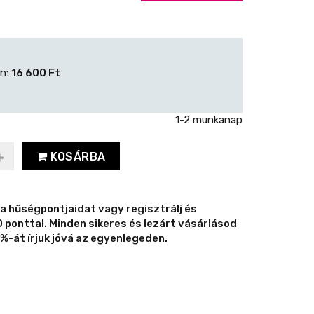
én:
16 600 Ft
1-2 munkanap
KOSÁRBA
 a hűségpontjaidat vagy regisztrálj és
ponttal. Minden sikeres és lezárt vásárlásod
%-át írjuk jóvá az egyenlegeden.