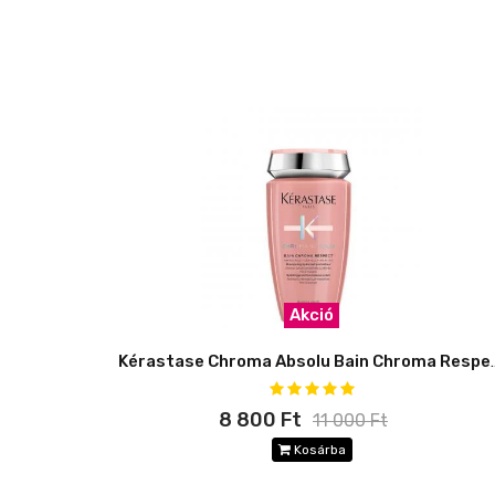
Akció
Kérastase Chroma Ab
8 800 Ft
11 000 Ft
Kosárba