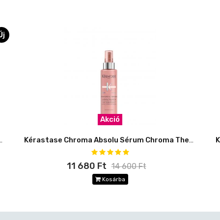
Új
Akció
le Chroma Éclat hajolaj - utántölthető
Kérastase Chroma Absolu Sérum Chroma Thermique
11 680 Ft
14 600 Ft
Kosárba