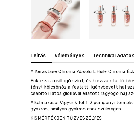
Leírás
Vélemények
Technikai adatok
A Kérastase Chroma Absolu L'Huile Chroma Écla
Fokozza a csillogó színt, és hosszan tartó fén
fényt kölcsönöz a festett, igénybevett haj sz
csábító illatos glóriával ellátott ragyogó haj sz
Alkalmazása: Vigyünk fel 1-2 pumpányi terméket 
gyakran, amilyen gyakran csak szükséges.
KISMÉRTÉKBEN TŰZVESZÉLYES