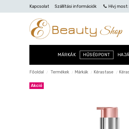
Kapcsolat
Szállítási információk
Hívj most
MÁRKÁK
HŰSÉGPONT
HAJ
Főoldal
Termékek
Márkák
Kérastase
Kéra
/
/
/
/
Akció