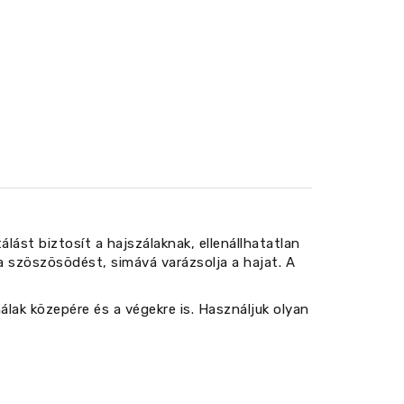
lást biztosít a hajszálaknak, ellenállhatatlan
a szöszösödést, simává varázsolja a hajat. A
álak közepére és a végekre is. Használjuk olyan