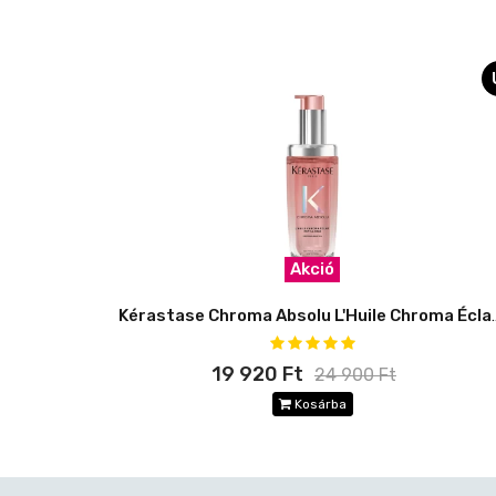
Akció
Kérastase Chroma Absolu L'Hui
19 920 Ft
24 900 Ft
Kosárba