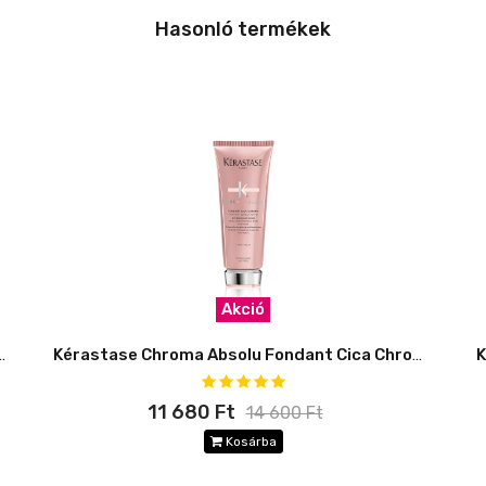
Hasonló termékek
Akció
solu Bain Chroma Respect
Kérastase Chroma Absolu Fondant Cica Chroma
11 680 Ft
14 600 Ft
Kosárba