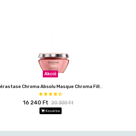
Akció
Kérastase Chroma Absolu Masque Chroma Filler
16 240 Ft
20 300 Ft
Kosárba