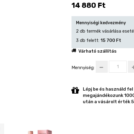
14 880 Ft
Mennyiségi kedvezmény
2 db termék vásárlása eset
3 db felett:
15 700 Ft
Várható szállítás
Mennyiség:
Lépj be és használd fel
megajándékozunk 1000 
után a vásárolt érték 5