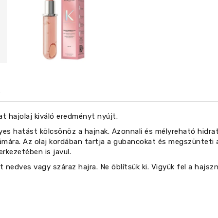
t hajolaj kiváló eredményt nyújt.
yes hatást kölcsönöz a hajnak. Azonnali és mélyreható hidratá
ámára. Az olaj kordában tartja a gubancokat és megszünteti 
erkezetében is javul.
nedves vagy száraz hajra. Ne öblítsük ki. Vigyük fel a hajszn