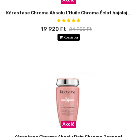
Akció
Kérastase Chroma Absolu L'Huile Chroma Éclat hajolaj - utántölthető
19 920 Ft
24 900 Ft
Kosárba
Akció