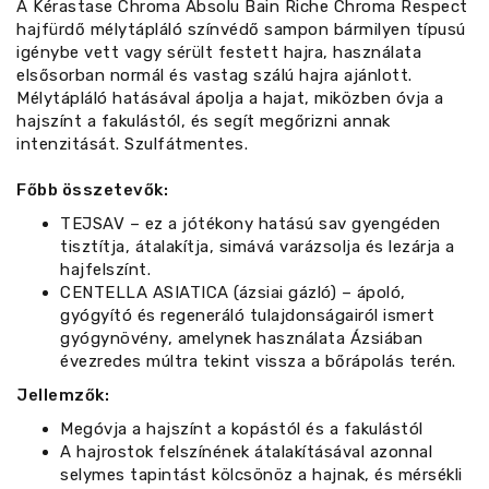
A Kérastase Chroma Absolu Bain Riche Chroma Respect
hajfürdő mélytápláló színvédő sampon bármilyen típusú
igénybe vett vagy sérült festett hajra, használata
elsősorban normál és vastag szálú hajra ajánlott.
Mélytápláló hatásával ápolja a hajat, miközben óvja a
hajszínt a fakulástól, és segít megőrizni annak
intenzitását. Szulfátmentes.
Főbb összetevők:
TEJSAV – ez a jótékony hatású sav gyengéden
tisztítja, átalakítja, simává varázsolja és lezárja a
hajfelszínt.
CENTELLA ASIATICA (ázsiai gázló) – ápoló,
gyógyító és regeneráló tulajdonságairól ismert
gyógynövény, amelynek használata Ázsiában
évezredes múltra tekint vissza a bőrápolás terén.
Jellemzők:
Megóvja a hajszínt a kopástól és a fakulástól
A hajrostok felszínének átalakításával azonnal
selymes tapintást kölcsönöz a hajnak, és mérsékli