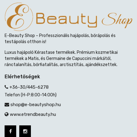
E-Beauty Shop – Professzionális hajápolás, bőrápolás és
testápolás otthon is!
Luxus hajápoló Kérastase termékek. Prémium kozmetikai
termékek a Matis, és Germaine de Capuccini márkától,
ránctalanítás, bőrfiatalítás, arctisztítás, ajándékszettek.
Elérhetőségek
+36-30/445-6278
Telefon (H-P:8:00-14:00h)
shop@e-beautyshop.hu
www.etrendbeauty.hu