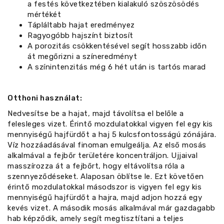
a festés következtében kialakuló szöszösödés
mértékét
Tápláltabb hajat eredményez
Ragyogóbb hajszínt biztosít
A porozitás csökkentésével segít hosszabb időn
át megőrizni a színeredményt
A színintenzitás még 6 hét után is tartós marad
Otthoni használat:
Nedvesítse be a hajat, majd távolítsa el belőle a
felesleges vizet. Érintő mozdulatokkal vigyen fel egy kis
mennyiségű hajfürdőt a haj 5 kulcsfontosságú zónájára.
Víz hozzáadásával finoman emulgeálja. Az első mosás
alkalmával a fejbőr területére koncentráljon. Ujjaival
masszírozza át a fejbőrt, hogy eltávolítsa róla a
szennyeződéseket. Alaposan öblítse le. Ezt követően
érintő mozdulatokkal másodszor is vigyen fel egy kis
mennyiségű hajfürdőt a hajra, majd adjon hozzá egy
kevés vizet. A második mosás alkalmával már gazdagabb
hab képződik, amely segít megtisztítani a teljes