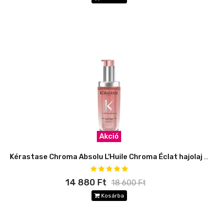
Akció
Kérastase Chroma Absolu L'Huile Chroma Éclat hajolaj utántöltő
14 880 Ft
18 600 Ft
Kosárba