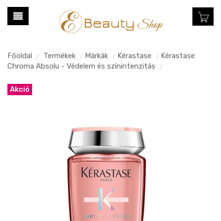
Főoldal
Termékek
Márkák
Kérastase
Kérastase
/
/
/
/
Chroma Absolu - Védelem és színintenzitás
/
Akció