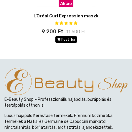
Akció
L'Oréal Curl Expression maszk
9 200 Ft
11 500 Ft
Kosárba
E-Beauty Shop – Professzionális hajápolás, bőrápolás és
testápolás otthon is!
Luxus hajápoló Kérastase termékek. Prémium kozmetikai
termékek a Matis, és Germaine de Capuccini márkától,
ránctalanítás, bőrfiatalítás, arctisztítás, ajándékszettek.