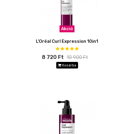
Akció
L'Oréal Curl Expression 10in1
8 720 Ft
10 900 Ft
Kosárba