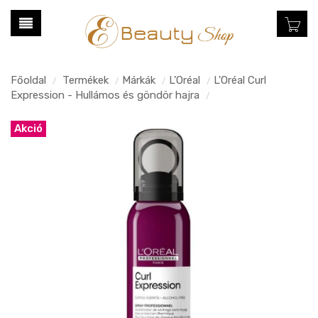
Főoldal
Termékek
Márkák
L’Oréal
L'Oréal Curl
/
/
/
/
Expression - Hullámos és göndör hajra
/
Akció