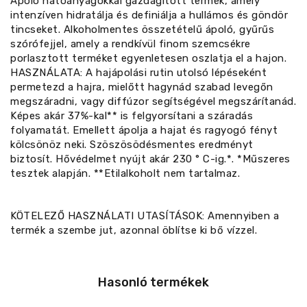
Ápoló hatóanyagokkal gazdagított termék, amely
intenzíven hidratálja és definiálja a hullámos és göndör
tincseket. Alkoholmentes összetételű ápoló, gyűrűs
szórófejjel, amely a rendkívül finom szemcsékre
porlasztott terméket egyenletesen oszlatja el a hajon.
HASZNÁLATA: A hajápolási rutin utolsó lépéseként
permetezd a hajra, mielőtt hagynád szabad levegőn
megszáradni, vagy diffúzor segítségével megszárítanád.
Képes akár 37%-kal** is felgyorsítani a száradás
folyamatát. Emellett ápolja a hajat és ragyogó fényt
kölcsönöz neki. Szöszösödésmentes eredményt
biztosít. Hővédelmet nyújt akár 230 ° C-ig.*. *Műszeres
tesztek alapján. **Etilalkoholt nem tartalmaz.
KÖTELEZŐ HASZNÁLATI UTASÍTÁSOK: Amennyiben a
termék a szembe jut, azonnal öblítse ki bő vízzel.
Hasonló termékek