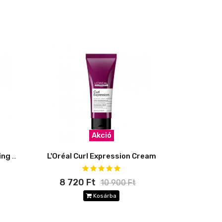
Akció
L'Oréal Curl Expression Caring water
L'Oréal Curl Expression Cream
8 720 Ft
10 900 Ft
Kosárba