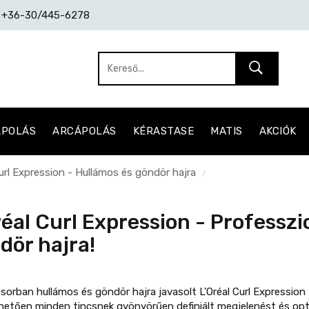
: +36-30/445-6278
ÁPOLÁS
ARCÁPOLÁS
KÉRASTASE
MATIS
AKCIÓK
Curl Expression - Hullámos és göndör hajra
/
réal Curl Expression - Professzio
dör hajra!
sorban hullámos és göndör hajra javasolt L'Oréal Curl Expressio
etően minden tincsnek gyönyörűen definiált megjelenést és optim