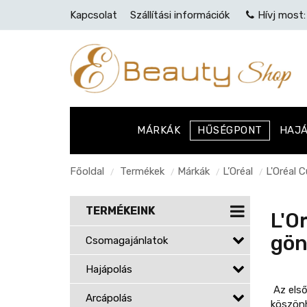
Kapcsolat
Szállítási információk
Hívj most
MÁRKÁK
HŰSÉGPONT
HAJ
Főoldal
Termékek
Márkák
L’Oréal
L'Oréal 
/
/
/
/
TERMÉKEINK
L'O
gön
Csomagajánlatok
Hajápolás
Az első
Arcápolás
köszönh