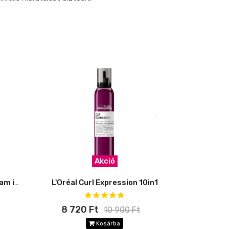
Akció
L'Oréal Curl Expression Cream in Jelly
L'Oréal Curl Expression 10in1
8 720 Ft
10 900 Ft
Kosárba