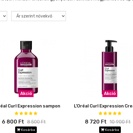
Akció
Akció
réal Curl Expression sampon
6 800 Ft
8 720 Ft
8 500 Ft
10 900 Ft
Kosárba
Kosárba