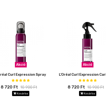
Akció
Akció
Oréal Curl Expression Spray
8 720 Ft
8 720 Ft
10 900 Ft
10 900 Ft
Kosárba
Kosárba