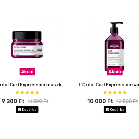
Akció
Akció
Oréal Curl Expression maszk
L'Oréal Curl Expression s
9 200 Ft
10 000 Ft
11 500 Ft
12 500 Ft
Kosárba
Kosárba