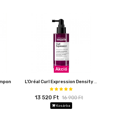
Akció
ampon
L'Oréal Curl Expression Density Stimulator
13 520 Ft
16 900 Ft
Kosárba