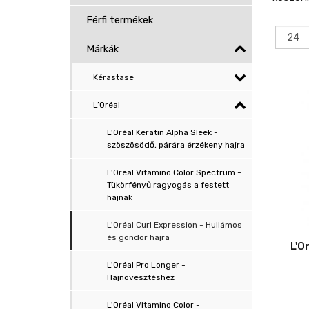
Férfi termékek
Márkák
Kérastase
L’Oréal
L'Oréal Keratin Alpha Sleek -
szöszösödő, párára érzékeny hajra
L'Oreal Vitamino Color Spectrum -
Tükörfényű ragyogás a festett
hajnak
L'Oréal Curl Expression - Hullámos
és göndör hajra
L'O
L'Oréal Pro Longer -
Hajnövesztéshez
L'Oréal Vitamino Color -