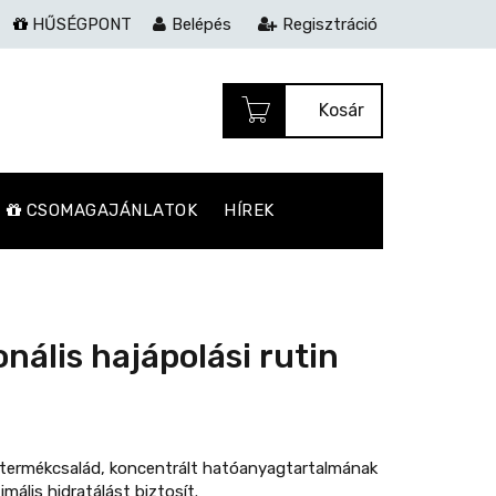
HŰSÉGPONT
Belépés
Regisztráció
Kosár
CSOMAGAJÁNLATOK
HÍREK
nális hajápolási rutin
n termékcsalád, koncentrált hatóanyagtartalmának
ális hidratálást biztosít.