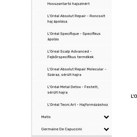
Hosszantartó hajszínért
L'Oréal Absolut Repair - Roncsolt
haj ápolása
L'Oréal Specifique - Specifikus
ápolás
L'Oreal Scalp Advanced -
Fejbőrspecifikus termékek
L'Oreal Absolut Repair Molecular -
Száraz, sérült hajra
L'Oréal Metal Detox - Festett,
sérült hajra
L'
L'Oréal Tecni.Art - Hajformázáshoz
Matis
Germaine De Capuccini