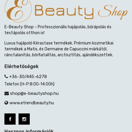
E-Beauty Shop – Professzionális hajápolás, bőrápolás és
testápolás otthon is!
Luxus hajápoló Kérastase termékek. Prémium kozmetikai
termékek a Matis, és Germaine de Capuccini márkától,
ránctalanítás, bőrfiatalítás, arctisztítás, ajándékszettek.
Elérhetőségek
+36-30/445-6278
Telefon (H-P:8:00-14:00h)
shop@e-beautyshop.hu
www.etrendbeauty.hu
Hasznos információk