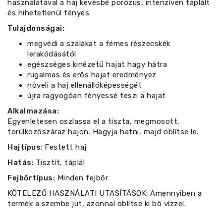
használatával a haj kevésbé porózus, intenzíven táplált
és hihetetlenül fényes.
Tulajdonságai:
megvédi a szálakat a fémes részecskék
lerakódásától
egészséges kinézetű hajat hagy hátra
rugalmas és erős hajat eredményez
növeli a haj ellenállóképességét
újra ragyogóan fényessé teszi a hajat
Alkalmazása:
Egyenletesen oszlassa el a tiszta, megmosott,
törülközőszáraz hajon. Hagyja hatni, majd öblítse le.
Hajtípus
: Festett haj
Hatás:
Tisztít, táplál
Fejbőrtípus:
Minden fejbőr
KÖTELEZŐ HASZNÁLATI UTASÍTÁSOK: Amennyiben a
termék a szembe jut, azonnal öblítse ki bő vízzel.