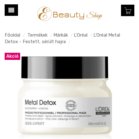
Főoldal
Termékek
Márkák
L’Oréal
L'Oréal Metal
/
/
/
/
Detox - Festett, sérült hajra
/
Akció