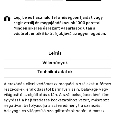
Lépj be és használd fel a hűségpontjaidat vagy
regisztrálj és megajándékozunk 1000 ponttal.
Minden sikeres és lezárt vásárlásod után a
vásárolt érték 5%-át írjuk jóvá az egyenlegeden.
Leírás
Vélemények
Technikai adatok
A erakódás elleni védőmaszk megvédi a szálakat a fémes
részecskék lerakódásától bármilyen szín, balayage vagy
világosító szolgáltatás után. A szál belsejében lévő fém
egyrészt a hajtöredezés kockázatához vezet, másrészt
negatívan befolyásolja a színeredményt a színezés,
balayage és világosító szolgáltatások során. A maszk