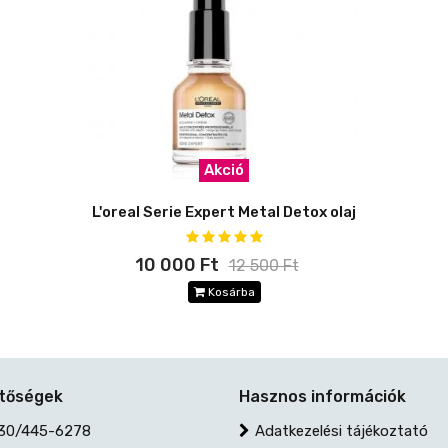
Akció
L'oreal Serie Expert Metal Detox olaj
10 000 Ft
12 500 Ft
Kosárba
etőségek
Hasznos információk
30/445-6278
Adatkezelési tájékoztató