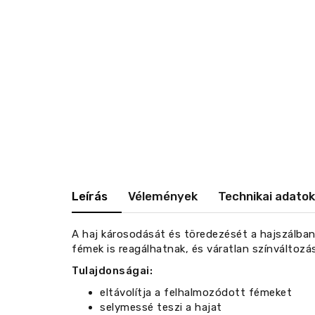
Leírás
Vélemények
Technikai adatok
A haj károsodását és töredezését a hajszálban
fémek is reagálhatnak, és váratlan színváltozá
Tulajdonságai:
eltávolítja a felhalmozódott fémeket
selymessé teszi a hajat