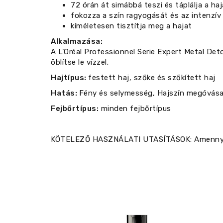
72 órán át simábbá teszi és táplálja a haj
fokozza a szín ragyogását és az intenzív
kíméletesen tisztítja meg a hajat
Alkalmazása:
A L’Oréal Professionnel Serie Expert Metal Det
öblítse le vízzel.
Hajtípus:
festett haj, szőke és szőkített haj
Hatás:
Fény és selymesség, Hajszín megóvása
Fejbőrtípus:
minden fejbőrtípus
KÖTELEZŐ HASZNÁLATI UTASÍTÁSOK: Amennyiben 