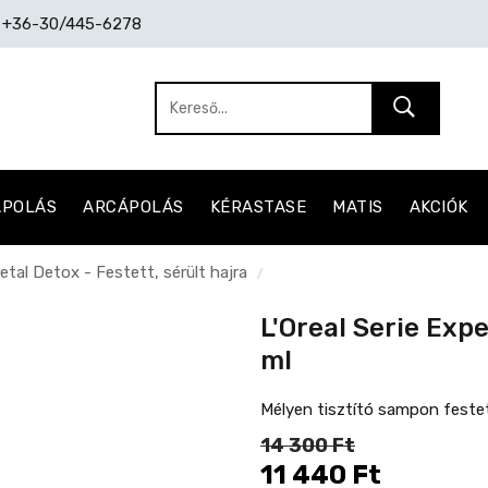
: +36-30/445-6278
ÁPOLÁS
ARCÁPOLÁS
KÉRASTASE
MATIS
AKCIÓK
Metal Detox - Festett, sérült hajra
/
L'Oreal Serie Ex
ml
Mélyen tisztító sampon festet
14 300 Ft
11 440 Ft