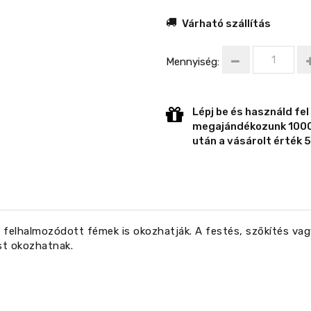
Várható szállítás
Mennyiség:
Lépj be és használd fel
megajándékozunk 1000 
után a vásárolt érték 5
 felhalmozódott fémek is okozhatják. A festés, szőkítés vag
st okozhatnak.