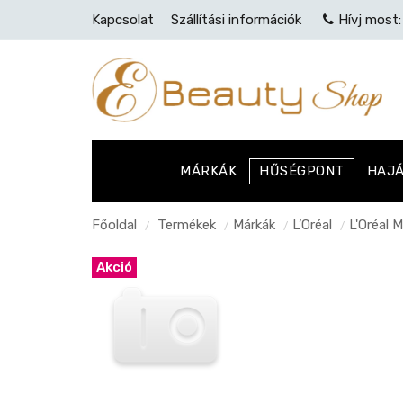
Kapcsolat
Szállítási információk
Hívj most
MÁRKÁK
HŰSÉGPONT
HAJ
Főoldal
Termékek
Márkák
L’Oréal
L'Oréal 
/
/
/
/
Akció