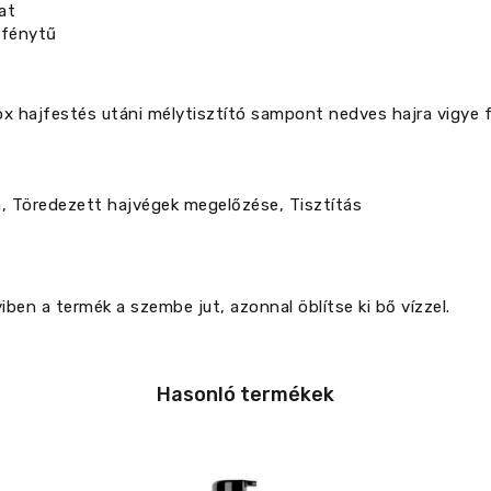
at
 fénytű
ox hajfestés utáni mélytisztító sampont nedves hajra vigye f
, Töredezett hajvégek megelőzése, Tisztítás
a termék a szembe jut, azonnal öblítse ki bő vízzel.
Hasonló termékek