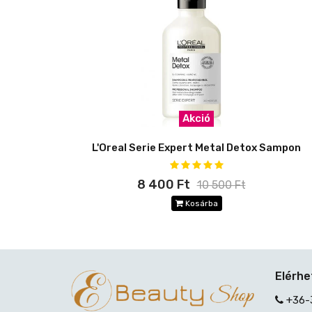
Akció
L'Oreal Serie Expert Metal Detox Sampon
8 400 Ft
10 500 Ft
Kosárba
Elérh
+36-