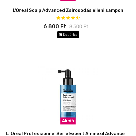
L'Oreal Scalp Advanced Zsírosodás elleni sampon
6 800 Ft
8 500 Ft
Kosárba
Akció
L´Oréal Professionnel Serie Expert Aminexil Advanced Szérum