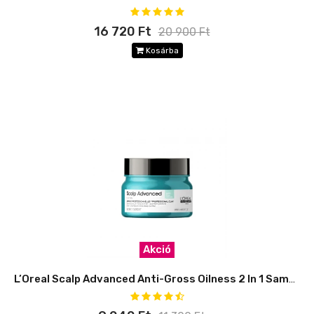
16 720 Ft
20 900 Ft
Kosárba
Akció
L’Oreal Scalp Advanced Anti-Gross Oilness 2 In 1 Sampon és maszk