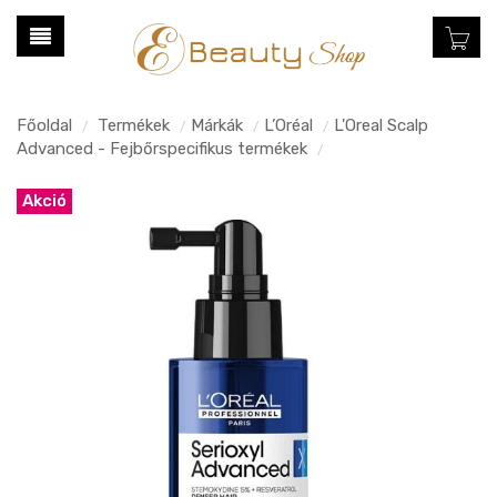
Főoldal
Termékek
Márkák
L’Oréal
L'Oreal Scalp
/
/
/
/
Advanced - Fejbőrspecifikus termékek
/
Akció