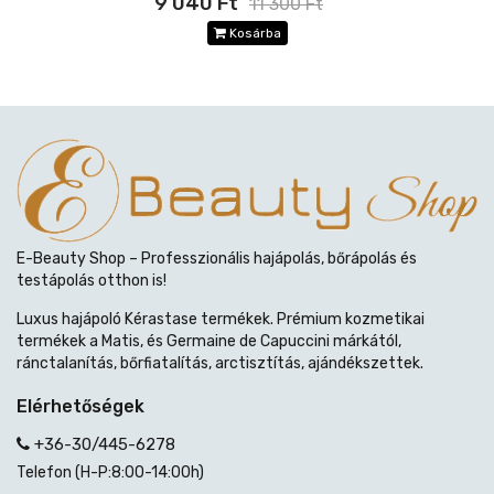
9 040 Ft
11 300 Ft
Kosárba
E-Beauty Shop – Professzionális hajápolás, bőrápolás és
testápolás otthon is!
Luxus hajápoló Kérastase termékek. Prémium kozmetikai
termékek a Matis, és Germaine de Capuccini márkától,
ránctalanítás, bőrfiatalítás, arctisztítás, ajándékszettek.
Elérhetőségek
+36-30/445-6278
Telefon (H-P:8:00-14:00h)