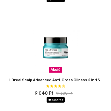
Akció
L’Oreal Scalp Advanced Anti-Gross Oilness 2 In 1 Sampon és maszk
9 040 Ft
11 300 Ft
Kosárba