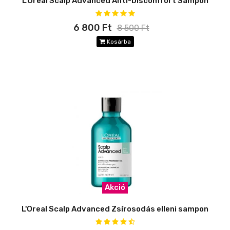
L'Oreal Scalp Advanced Anti-Discomfort Sampon
6 800 Ft
8 500 Ft
Kosárba
Akció
L'Oreal Scalp Advanced Zsírosodás elleni sampon