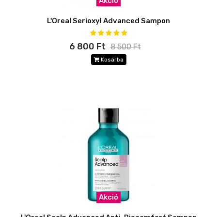
Akció
L'Oreal Serioxyl Advanced Sampon
6 800 Ft
8 500 Ft
Kosárba
Akció