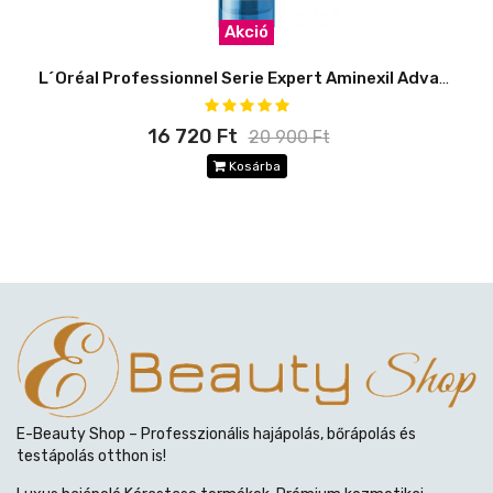
Akció
L´Oréal Professionnel Serie Expert Aminexil Advanced Szérum
16 720 Ft
20 900 Ft
Kosárba
E-Beauty Shop – Professzionális hajápolás, bőrápolás és
testápolás otthon is!