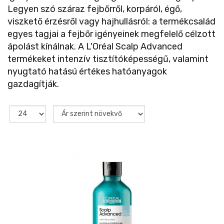
Legyen szó száraz fejbőrről, korpáról, égő,
viszkető érzésről vagy hajhullásról: a termékcsalád
egyes tagjai a fejbőr igényeinek megfelelő célzott
ápolást kínálnak. A L'Oréal Scalp Advanced
termékeket intenzív tisztítóképességű, valamint
nyugtató hatású értékes hatóanyagok
gazdagítják.