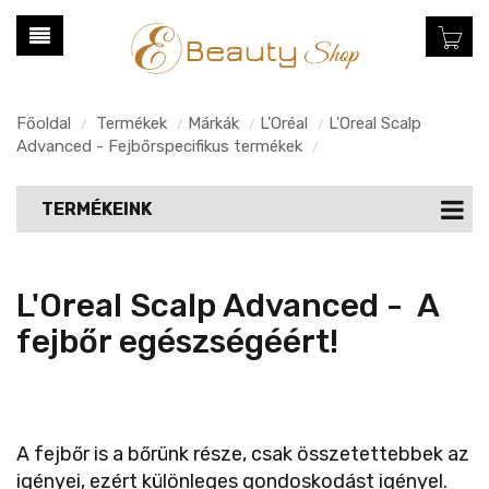
Főoldal
Termékek
Márkák
L’Oréal
L'Oreal Scalp
/
/
/
/
Advanced - Fejbőrspecifikus termékek
/
TERMÉKEINK
L'Oreal Scalp Advanced - A
fejbőr egészségéért!
A fejbőr is a bőrünk része, csak összetettebbek az
igényei, ezért különleges gondoskodást igényel.