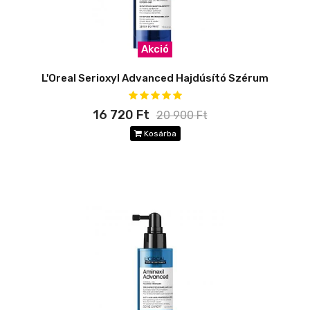
Akció
L'Oreal Serioxyl Advanced Hajdúsító Szérum
16 720 Ft
20 900 Ft
Kosárba