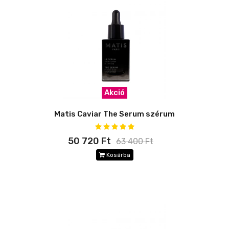
Akció
Matis Caviar The Serum szérum
50 720 Ft
63 400 Ft
Kosárba