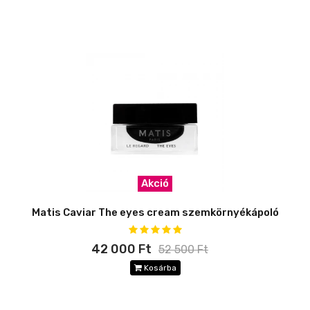
Akció
Matis Caviar The eyes cream szemkörnyékápoló
42 000 Ft
52 500 Ft
Kosárba