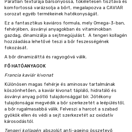
Páratlan textúrája bársonyossá, tökéletesen tisztává és
komfortossá varázsolja a bőrt, megalapozva a CAVIAR
sorozat egyéb termékeinek hatékonyságát.
Ez a fantasztikus kaviáros formula, mely Omega-3-ban,
fehérjében, ásványi anyagokban és vitaminokban
gazdag, dinamizálja a sejtmegújulást. A tengeri kollagén
hozzáadása lehetővé teszi a bőr feszességének
fokozását.
A bőr dinamizálttá és ragyogóvá válik.
FŐ HATÓANYAGOK
Francia kaviár kivonat
Különösen magas fehérje és aminosav tartalmának
köszönhetően, a kaviár kivonat tápláló, hidratáló és
ásványi anyag pótló tulajdonsággal bír. Jótékony
tulajdonságai megvédik a bőr szerkezetét a leépüléstől,
a bőr rugalmasabbá válik. Felveszi a harcot a szabad
gyökök ellen és védi a sejt szerkezetét az oxidatív
károsodástól.
Tengeri kollagén
: abszolút anti-ageing összetevő