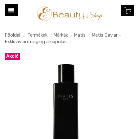
Főoldal
Termékek
Márkák
Matis
Matis Caviar -
/
/
/
/
Exkluzív anti-aging arcápolás
/
Akció