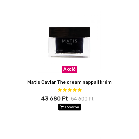
Akció
Matis Caviar The cream nappali krém
43 680 Ft
54 600 Ft
Kosárba