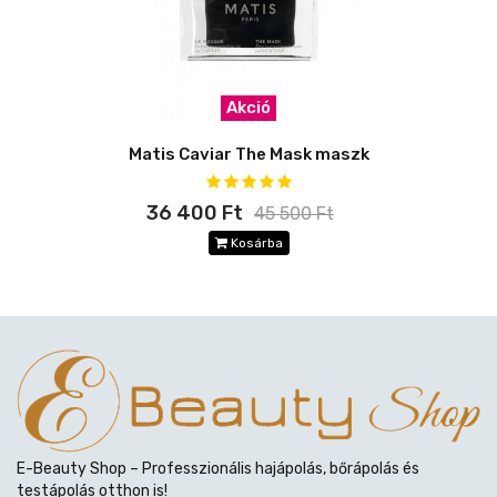
Akció
Matis Caviar The Mask maszk
36 400 Ft
45 500 Ft
Kosárba
E-Beauty Shop – Professzionális hajápolás, bőrápolás és
testápolás otthon is!