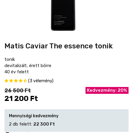
Matis Caviar The essence tonik
tonik
devitalizált, érett bőrre
40 év felett
(3 vélemény)
26 500 Ft
Kedvezmény: 20%
21 200 Ft
Mennyiségi kedvezmény
2 db felett:
22 300 Ft