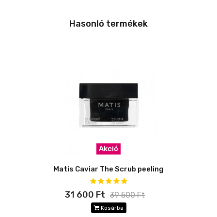
Hasonló termékek
Akció
Matis Caviar The Scrub peeling
31 600 Ft
39 500 Ft
Kosárba