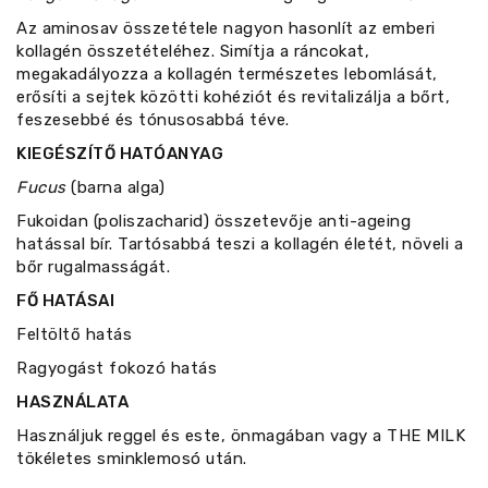
Az aminosav összetétele nagyon hasonlít az emberi
kollagén összetételéhez. Simítja a ráncokat,
megakadályozza a kollagén természetes lebomlását,
erősíti a sejtek közötti kohéziót és revitalizálja a bőrt,
feszesebbé és tónusosabbá téve.
KIEGÉSZÍTŐ HATÓANYAG
Fucus
(barna alga)
Fukoidan (poliszacharid) összetevője anti-ageing
hatással bír. Tartósabbá teszi a kollagén életét, növeli a
bőr rugalmasságát.
FŐ HATÁSAI
Feltöltő hatás
Ragyogást fokozó hatás
HASZNÁLATA
Használjuk reggel és este, önmagában vagy a THE MILK
tökéletes sminklemosó után.