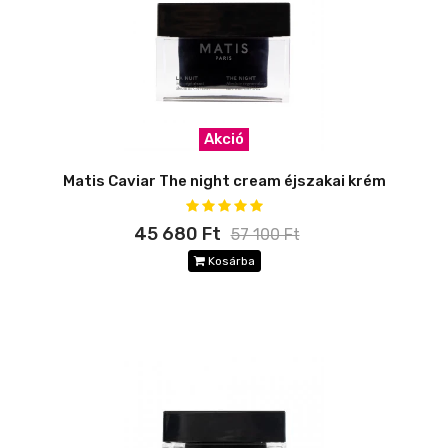
Akció
Matis Caviar The night cream éjszakai krém
45 680 Ft
57 100 Ft
Kosárba