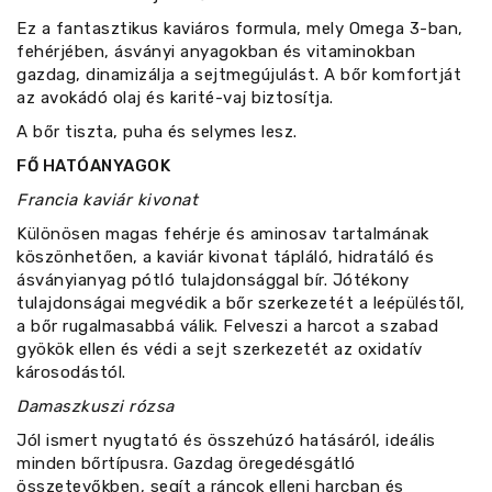
Ez a fantasztikus kaviáros formula, mely Omega 3-ban,
fehérjében, ásványi anyagokban és vitaminokban
gazdag, dinamizálja a sejtmegújulást. A bőr komfortját
az avokádó olaj és karité-vaj biztosítja.
A bőr tiszta, puha és selymes lesz.
FŐ HATÓANYAGOK
Francia kaviár kivonat
Különösen magas fehérje és aminosav tartalmának
köszönhetően, a kaviár kivonat tápláló, hidratáló és
ásványianyag pótló tulajdonsággal bír. Jótékony
tulajdonságai megvédik a bőr szerkezetét a leépüléstől,
a bőr rugalmasabbá válik. Felveszi a harcot a szabad
gyökök ellen és védi a sejt szerkezetét az oxidatív
károsodástól.
Damaszkuszi rózsa
Jól ismert nyugtató és összehúzó hatásáról, ideális
minden bőrtípusra. Gazdag öregedésgátló
összetevőkben, segít a ráncok elleni harcban és