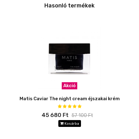
Hasonló termékek
Akció
Matis Caviar The night cream éjszakai krém
45 680 Ft
57 100 Ft
Kosárba