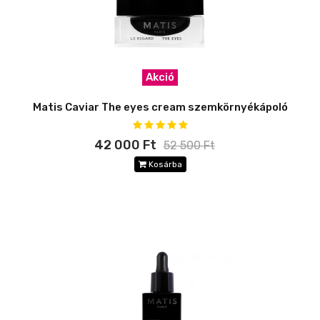
Akció
Matis Caviar The eyes cream szemkörnyékápoló
42 000 Ft
52 500 Ft
Kosárba