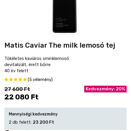
Matis Caviar The milk lemosó tej
Tökéletes kaviáros sminklemosó
devitalizált, érett bőrre
40 év felett
(5 vélemény)
27 600 Ft
Kedvezmény: 20%
22 080 Ft
Mennyiségi kedvezmény
2 db felett:
23 200 Ft