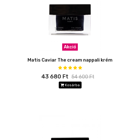
Akció
Matis Caviar The cream nappali krém
43 680 Ft
54 600 Ft
Kosárba