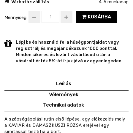
Várható szállítás
4-5 munkanap
KOSÁRBA
Mennyiség:
Lépj be és használd fel a hűségpontjaidat vagy
regisztrálj és megajándékozunk 1000 ponttal.
Minden sikeres és lezárt vásárlásod után a
vásárolt érték 5%-át írjuk jóvá az egyenlegeden.
Leírás
Vélemények
Technikai adatok
A szépségápolási rutin első lépése, egy előkezelés mely
a KAVIÁR és DAMASZKUSZI RÓZSA erejével egy
simítással tisztítja a bőrt.