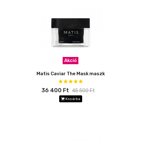
Akció
Matis Caviar The Mask maszk
36 400 Ft
45 500 Ft
Kosárba