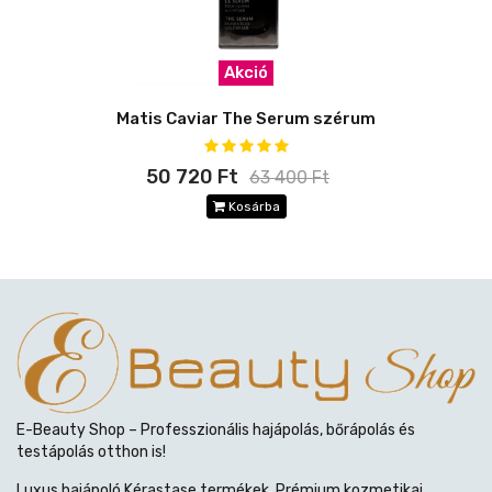
Akció
Matis Caviar The Serum szérum
50 720 Ft
63 400 Ft
Kosárba
E-Beauty Shop – Professzionális hajápolás, bőrápolás és
testápolás otthon is!
Luxus hajápoló Kérastase termékek. Prémium kozmetikai