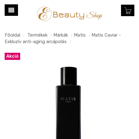
Főoldal
Termékek
Márkák
Matis
Matis Caviar -
/
/
/
/
Exkluzív anti-aging arcápolás
/
Akció