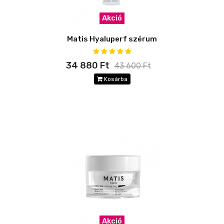
Akció
Matis Hyaluperf szérum
34 880 Ft
43 600 Ft
Kosárba
Akció