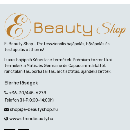
E-Beauty Shop – Professzionális hajápolás, bőrápolás és
testápolás otthon is!
Luxus hajápoló Kérastase termékek. Prémium kozmetikai
termékek a Matis, és Germaine de Capuccini márkától,
ránctalanítás, bőrfiatalítás, arctisztítás, ajándékszettek.
Elérhetőségek
+36-30/445-6278
Telefon (H-P:8:00-14:00h)
shop@e-beautyshop.hu
www.etrendbeauty.hu