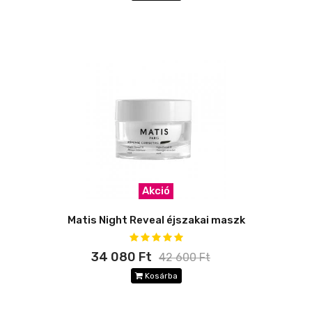
Akció
Matis Night Reveal éjszakai maszk
34 080 Ft
42 600 Ft
Kosárba