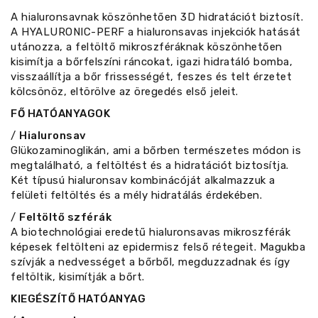
A hialuronsavnak köszönhetően 3D hidratációt biztosít.
A HYALURONIC-PERF a hialuronsavas injekciók hatását
utánozza, a feltöltő mikroszféráknak köszönhetően
kisimítja a bőrfelszíni ráncokat, igazi hidratáló bomba,
visszaállítja a bőr frissességét, feszes és telt érzetet
kölcsönöz, eltörölve az öregedés első jeleit.
FŐ HATÓANYAGOK
/
Hialuronsav
Glükozaminoglikán, ami a bőrben természetes módon is
megtalálható, a feltöltést és a hidratációt biztosítja.
Két típusú hialuronsav kombinácóját alkalmazzuk a
felületi feltöltés és a mély hidratálás érdekében.
/
Feltöltő szférák
A biotechnológiai eredetű hialuronsavas mikroszférák
képesek feltölteni az epidermisz felső rétegeit. Magukba
szívják a nedvességet a bőrből, megduzzadnak és így
feltöltik, kisimítják a bőrt.
KIEGÉSZÍTŐ HATÓANYAG