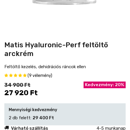
Matis Hyaluronic-Perf feltöltő
arckrém
Feltöltő kezelés, dehidrációs ráncok ellen
(9 vélemény)
34 900 Ft
Kedvezmény: 20%
27 920 Ft
Mennyiségi kedvezmény
2 db felett:
29 400 Ft
Várható szállítás
4-5 munkanap