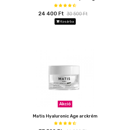
24 400 Ft
30 500 Ft
Kosárba
Akció
Matis Hyaluronic Age arckrém