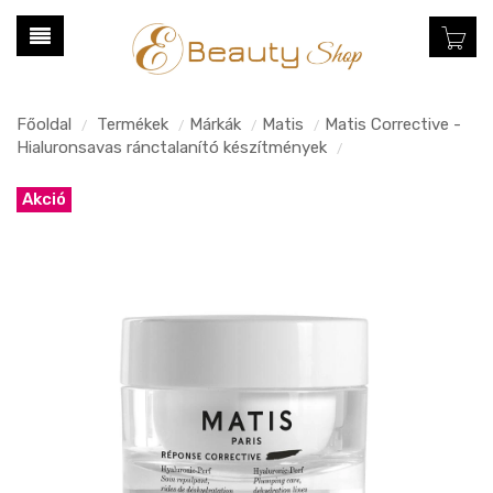
Főoldal
Termékek
Márkák
Matis
Matis Corrective -
/
/
/
/
Hialuronsavas ránctalanító készítmények
/
Akció