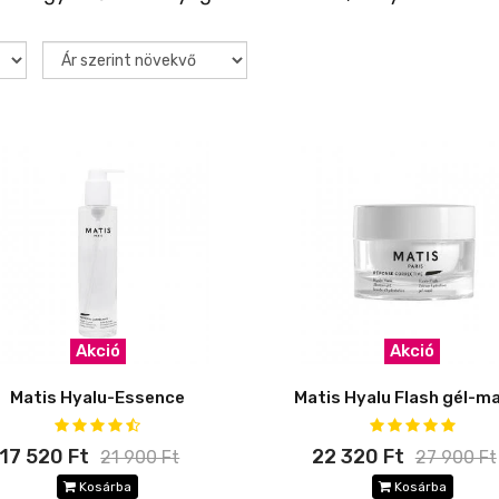
Akció
Akció
Matis Hyalu-Essence
Matis Hyalu Flash gél-m
17 520 Ft
22 320 Ft
21 900 Ft
27 900 Ft
Kosárba
Kosárba