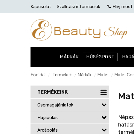
Kapcsolat
Szállítási információk
Hívj most
MÁRKÁK
HŰSÉGPONT
HAJ
Főoldal
Termékek
Márkák
Matis
Matis Cor
/
/
/
/
TERMÉKEINK
Mat
Csomagajánlatok
Népsze
Hajápolás
hatásm
Arcápolás
termék