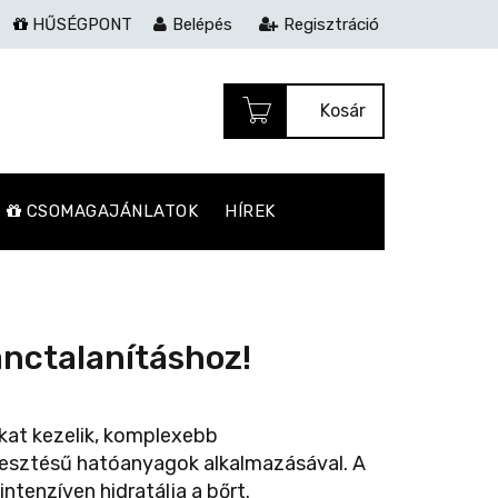
HŰSÉGPONT
Belépés
Regisztráció
Kosár
CSOMAGAJÁNLATOK
HÍREK
ánctalanításhoz!
kat kezelik, komplexebb
lesztésű hatóanyagok alkalmazásával. A
ntenzíven hidratálja a bőrt.