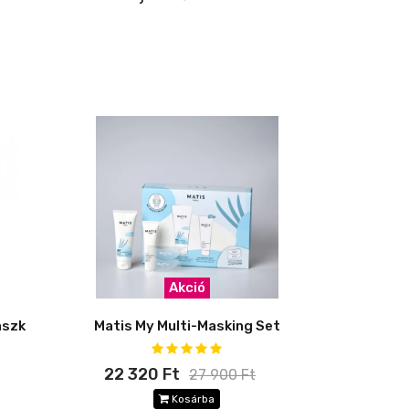
Akció
aszk
Matis My Multi-Masking Set
22 320 Ft
27 900 Ft
Kosárba