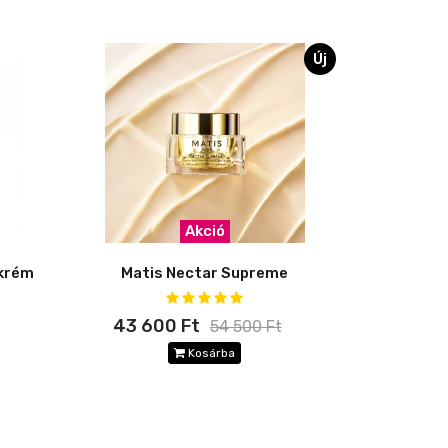
Új
Akció
ckrém
Matis Nectar Supreme
43 600 Ft
54 500 Ft
Kosárba