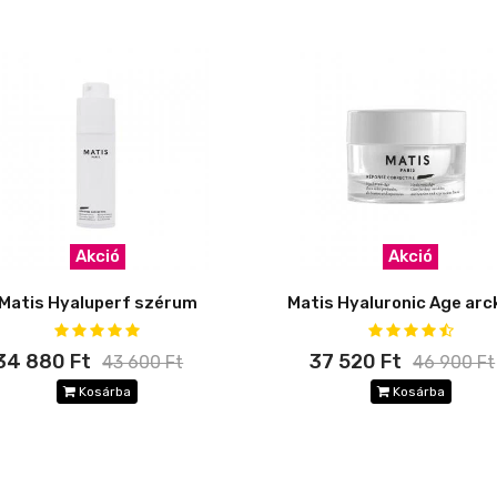
Akció
Akció
Matis Hyaluperf szérum
Matis Hyaluronic Age ar
34 880 Ft
37 520 Ft
43 600 Ft
46 900 Ft
Kosárba
Kosárba