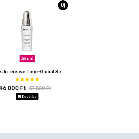
Új
Akció
Matis Intensive Time-Global Serum
46 000 Ft
57 500 Ft
Kosárba