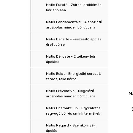
Matis Pureté - Zsíros, problémás
bőr ápolása
Matis Fondamentale - Alapszintű
arcápolás minden bőrtípusra
Matis Densité - Feszesítő ápolás
érett bőrre
Matis Délicate - Érzékeny bőr
ápolása
Matis Éclat - Energizáló sorozat,
fáradt, fakó bőrre
Matis Préventive - Megelőző
M
arcápolás minden bőrtípusra
Matis Cosmake-up - Egyenletes,
ragyogó bőr és smink termékek
Matis Regard - Szemkörnyék
ápolás