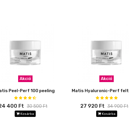
Akció
Akció
atis Peel-Perf 100 peeling
24 400 Ft
27 920 Ft
30 500 Ft
34 900 Ft
Kosárba
Kosárba