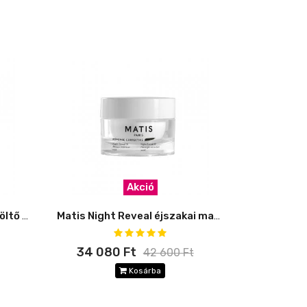
Akció
Matis Hyaluronic-Perf feltöltő arckrém
Matis Night Reveal éjszakai maszk
34 080 Ft
42 600 Ft
Kosárba