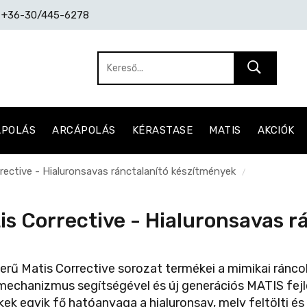
: +36-30/445-6278
ÁPOLÁS
ARCÁPOLÁS
KÉRASTASE
MATIS
AKCIÓK
rective - Hialuronsavas ránctalanító készítmények
/
is Corrective - Hialuronsavas r
rű Matis Corrective sorozat termékei a mimikai ránco
echanizmus segítségével és új generációs MATIS fej
ek egyik fő hatóanyaga a hialuronsav, mely feltölti és i