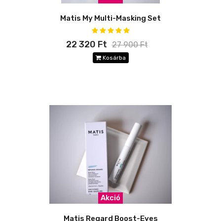
Matis My Multi-Masking Set
22 320 Ft
27 900 Ft
Kosárba
Akció
Matis Regard Boost-Eyes