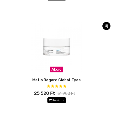
Új
Akció
Matis Regard Global-Eyes
25 520 Ft
31 900 Ft
Kosárba