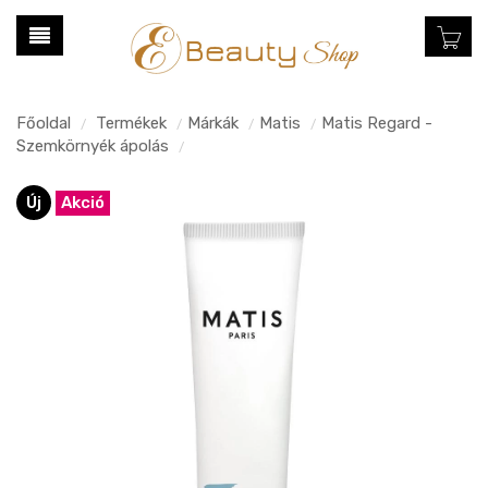
Főoldal
Termékek
Márkák
Matis
Matis Regard -
/
/
/
/
Szemkörnyék ápolás
/
Új
Akció