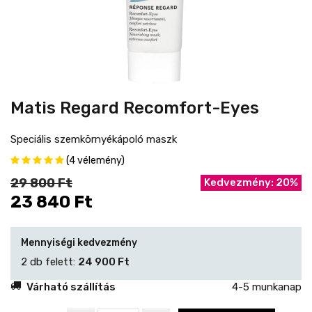
Matis Regard Recomfort-Eyes
Speciális szemkörnyékápoló maszk
(4 vélemény)
29 800 Ft
Kedvezmény: 20%
23 840 Ft
Mennyiségi kedvezmény
2 db felett:
24 900 Ft
Várható szállítás
4-5 munkanap