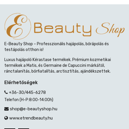
E-Beauty Shop – Professzionális hajápolás, bőrápolás és
testápolás otthon is!
Luxus hajápoló Kérastase termékek. Prémium kozmetikai
termékek a Matis, és Germaine de Capuccini márkától,
ránctalanítás, bőrfiatalítás, arctisztítás, ajándékszettek.
Elérhetőségek
+36-30/445-6278
Telefon (H-P:8:00-14:00h)
shop@e-beautyshop.hu
www.etrendbeauty.hu