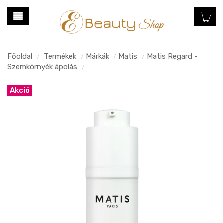
Főoldal
Termékek
Márkák
Matis
Matis Regard -
/
/
/
/
Szemkörnyék ápolás
/
Akció