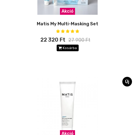
Akció
Matis My Multi-Masking Set
22 320 Ft
27 900 Ft
Kosárba
Új
Akció