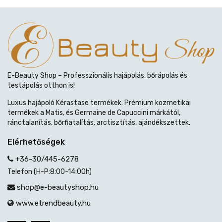
E-Beauty Shop – Professzionális hajápolás, bőrápolás és
testápolás otthon is!
Luxus hajápoló Kérastase termékek. Prémium kozmetikai
termékek a Matis, és Germaine de Capuccini márkától,
ránctalanítás, bőrfiatalítás, arctisztítás, ajándékszettek.
Elérhetőségek
+36-30/445-6278
Telefon (H-P:8:00-14:00h)
shop@e-beautyshop.hu
www.etrendbeauty.hu