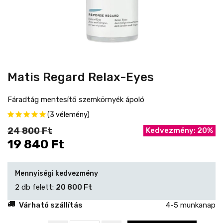
Matis Regard Relax-Eyes
Fáradtág mentesítő szemkörnyék ápoló
(3 vélemény)
24 800 Ft
Kedvezmény: 20%
19 840 Ft
Mennyiségi kedvezmény
2 db felett:
20 800 Ft
Várható szállítás
4-5 munkanap