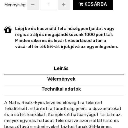
KOSÁRBA
Mennyiség:
Lépj be és használd fel a hűségpontjaidat vagy
regisztrálj és megajándékozunk 1000 ponttal.
Minden sikeres és lezárt vásárlásod után a
vásárolt érték 5%-át írjuk jóvá az egyenlegeden.
Leírás
Vélemények
Technikai adatok
A Matis Realx-Eyes kezelés elősegíti a tekintet
felüdítését, eltünteti a fáradtság jeleit, a duzzanatokat
és a sötét karikákat. Komplex 6 hatóanyagot tartalmaz,
melyek egymás hatását felerősítve azonnal látható és
hosszútávú eredményeket biztosítanak.Gél-krémes