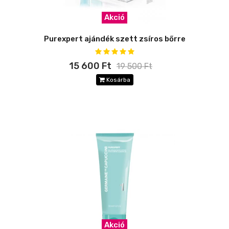
Akció
Purexpert ajándék szett zsíros bőrre
15 600 Ft
19 500 Ft
Kosárba
Akció