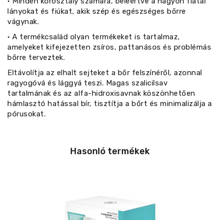
• Minden korosztály számára, beleértve a nagyon fiatal
lányokat és fiúkat, akik szép és egészséges bőrre
vágynak.
• A termékcsalád olyan termékeket is tartalmaz,
amelyeket kifejezetten zsíros, pattanásos és problémás
bőrre terveztek.
Eltávolítja az elhalt sejteket a bőr felszínéről, azonnal
ragyogóvá és lággyá teszi. Magas szalicilsav
tartalmának és az alfa-hidroxisavnak köszönhetően
hámlasztó hatással bír, tisztítja a bőrt és minimalizálja a
pórusokat.
Hasonló termékek