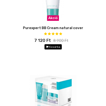
Akció
Purexpert BB Cream natural cover
7 120 Ft
8 900 Ft
Kosárba