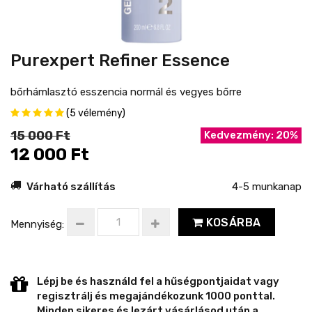
Purexpert Refiner Essence
bőrhámlasztó esszencia normál és vegyes bőrre
(5 vélemény)
15 000 Ft
Kedvezmény: 20%
12 000 Ft
Várható szállítás
4-5 munkanap
KOSÁRBA
Mennyiség:
Lépj be és használd fel a hűségpontjaidat vagy
regisztrálj és megajándékozunk 1000 ponttal.
Minden sikeres és lezárt vásárlásod után a