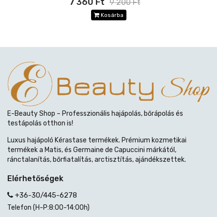
7 360 Ft
9 200 Ft
Kosárba
E-Beauty Shop – Professzionális hajápolás, bőrápolás és
testápolás otthon is!
Luxus hajápoló Kérastase termékek. Prémium kozmetikai
termékek a Matis, és Germaine de Capuccini márkától,
ránctalanítás, bőrfiatalítás, arctisztítás, ajándékszettek.
Elérhetőségek
+36-30/445-6278
Telefon (H-P:8:00-14:00h)