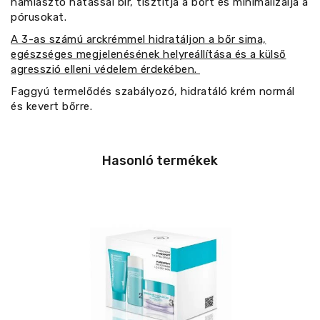
hámlasztó hatással bír, tisztítja a bőrt és minimalizálja a
pórusokat.
A 3-as számú arckrémmel hidratáljon a bőr sima,
egészséges megjelenésének helyreállítása és a külső
agresszió elleni védelem érdekében.
Faggyú termelődés szabályozó, hidratáló krém normál
és kevert bőrre.
Hasonló termékek