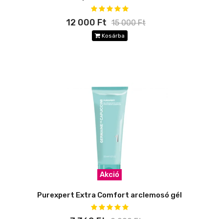
12 000 Ft
15 000 Ft
Kosárba
Akció
Purexpert Extra Comfort arclemosó gél