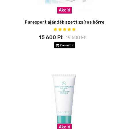
Akció
Purexpert ajándék szett zsíros bőrre
15 600 Ft
19 500 Ft
Kosárba
Akció