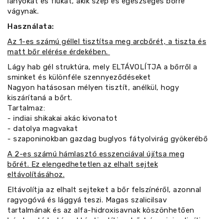
lányokat és fiúkat, akik szép és egészséges bőrre
vágynak.
Használata:
Az 1-es számú géllel tisztítsa meg arcbőrét, a tiszta és
matt bőr elérése érdekében.
Lágy hab gél struktúra, mely ELTÁVOLÍTJA a bőrről a
sminket és különféle szennyeződéseket
Nagyon hatásosan mélyen tisztít, anélkül, hogy
kiszárítaná a bőrt.
Tartalmaz:
- indiai shikakai akác kivonatot
- datolya magvakat
- szaponinokban gazdag buglyos fátyolvirág gyökerébő
A 2-es számú hámlasztó esszenciával újítsa meg
bőrét. Ez elengedhetetlen az elhalt sejtek
eltávolításához.
Eltávolítja az elhalt sejteket a bőr felszínéről, azonnal
ragyogóvá és lággyá teszi. Magas szalicilsav
tartalmának és az alfa-hidroxisavnak köszönhetően