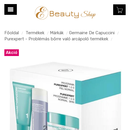
Főoldal
Termékek
Márkák
Germaine De Capuccini
/
/
/
/
Purexpert - Problémás bőrre való arcápoló termékek
/
Akció