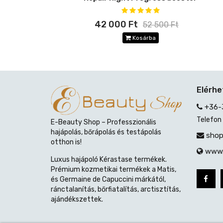
42 000 Ft
52 500 Ft
Kosárba
Elérh
+36-
Telefon
E-Beauty Shop – Professzionális
hajápolás, bőrápolás és testápolás
shop
otthon is!
www.
Luxus hajápoló Kérastase termékek.
Prémium kozmetikai termékek a Matis,
és Germaine de Capuccini márkától,
ránctalanítás, bőrfiatalítás, arctisztítás,
ajándékszettek.