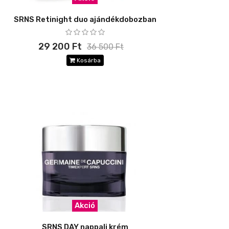
SRNS Retinight duo ajándékdobozban
29 200 Ft
36 500 Ft
Kosárba
Akció
SRNS DAY nappali krém