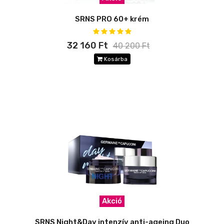
SRNS PRO 60+ krém
32 160 Ft
40 200 Ft
Kosárba
Akció
SRNS Night&Day intenzív anti-ageing Duo