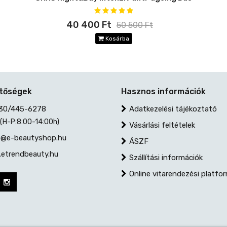
40 400 Ft
50 500 Ft
Kosárba
etőségek
Hasznos információk
30/445-6278
Adatkezelési tájékoztató
 (H-P:8:00-14:00h)
Vásárlási feltételek
@e-beautyshop.hu
ÁSZF
etrendbeauty.hu
Szállítási információk
Online vitarendezési platfo