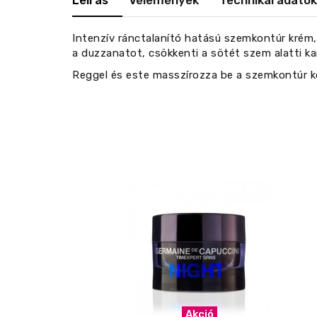
Leírás
Vélemények
Technikai adatok
Intenzív ránctalanító hatású szemkontúr krém, 
a duzzanatot, csökkenti a sötét szem alatti kar
Reggel és este masszírozza be a szemkontúr k
Akció