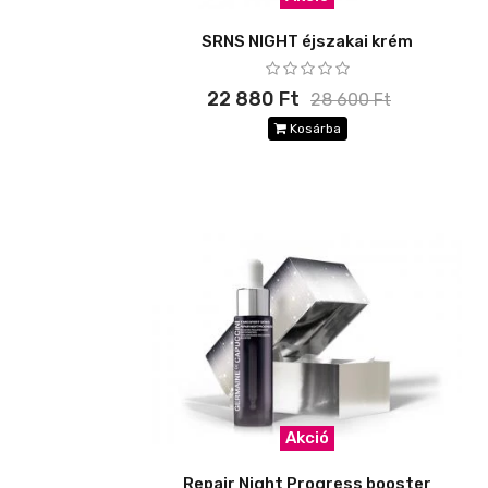
SRNS NIGHT éjszakai krém
22 880 Ft
28 600 Ft
Kosárba
Akció
Repair Night Progress booster