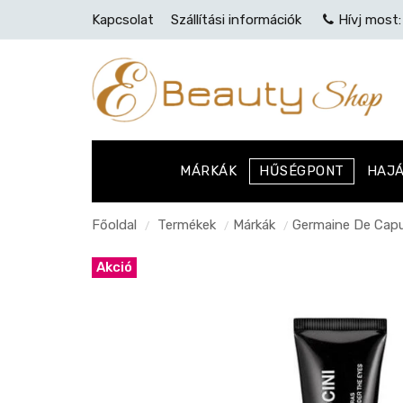
Kapcsolat
Szállítási információk
Hívj most
MÁRKÁK
HŰSÉGPONT
HAJ
Főoldal
Termékek
Márkák
Germaine De Capu
/
/
/
Akció