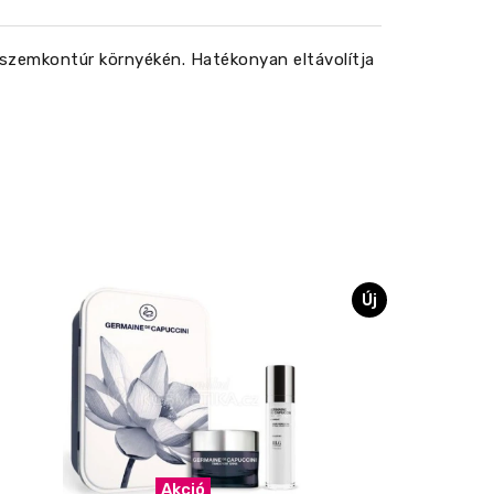
a szemkontúr környékén. Hatékonyan eltávolítja
Új
Akció