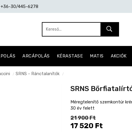
: +36-30/445-6278
ÁPOLÁS
ARCÁPOLÁS
KÉRASTASE
MATIS
AKCIÓK
ccini
SRNS - Ránctalanítók
/
/
SRNS Bőrfiatalír
Méregtelenítő szemkontúr kr
30 év felett
21 900 Ft
17 520 Ft