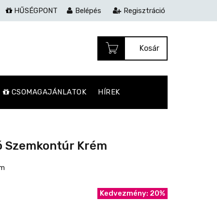
HŰSÉGPONT
Belépés
Regisztráció
Kosár
CSOMAGAJÁNLATOK
HÍREK
tó Szemkontúr Krém
ém
Kedvezmény: 20%