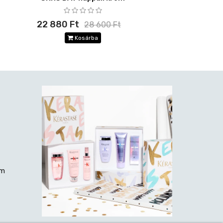
22 880 Ft
28 600 Ft
Kosárba
rm