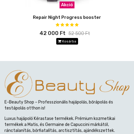
Akció
Repair Night Progress booster
42 000 Ft
52 500 Ft
Kosárba
E-Beauty Shop – Professzionális hajápolás, bőrápolás és
testápolás otthon is!
Luxus hajápoló Kérastase termékek. Prémium kozmetikai
termékek a Matis, és Germaine de Capuccini márkától,
ránctalanítás, bőrfiatalítás, arctisztítás, ajándékszettek.