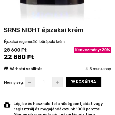
SRNS NIGHT éjszakai krém
Éjszakai regeneráló, bőrápoló krém
28 600 Ft
Kedvezmény: 20%
22 880 Ft
Várható szállítás
4-5 munkanap
KOSÁRBA
Mennyiség:
Lépj be és használd fel a hűségpontjaidat vagy
regisztrálj és megajándékozunk 1000 ponttal.
Minden sikeres és lezárt vásárlásod után a