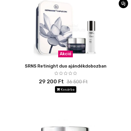
Új
Akció
SRNS Retinight duo ajándékdobozban
29 200 Ft
36 500 Ft
Kosárba