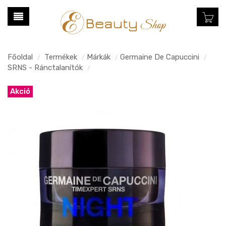
Főoldal
Termékek
Márkák
Germaine De Capuccini
/
/
/
/
SRNS - Ránctalanítók
/
Akció