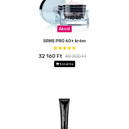
Akció
SRNS PRO 60+ krém
32 160 Ft
40 200 Ft
Kosárba