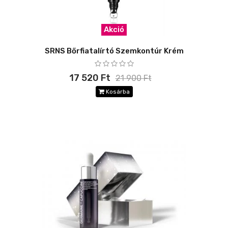
Akció
SRNS Bőrfiatalírtó Szemkontúr Krém
17 520 Ft
21 900 Ft
Kosárba