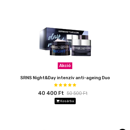
Akció
SRNS Night&Day intenzív anti-ageing Duo
40 400 Ft
50 500 Ft
Kosárba