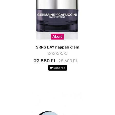
Akció
SRNS DAY nappali krém
22 880 Ft
28 600 Ft
Kosárba