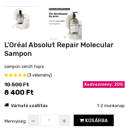
L'Oréal Absolut Repair Molecular
Sampon
sampon sérült hajra
(3 vélemény)
10 500 Ft
Kedvezmény: 20%
8 400 Ft
Várható szállítás
1-2 munkanap
KOSÁRBA
Mennyiség: