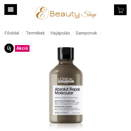
Főoldal
Termékek
Hajápolás
Samponok
/
/
/
/
Új
Akció