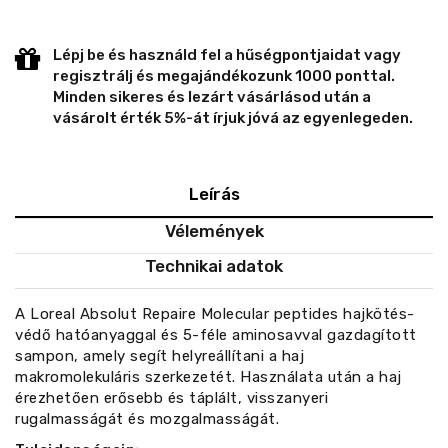
Lépj be és használd fel a hűségpontjaidat vagy
regisztrálj és megajándékozunk 1000 ponttal.
Minden sikeres és lezárt vásárlásod után a
vásárolt érték 5%-át írjuk jóvá az egyenlegeden.
Leírás
Vélemények
Technikai adatok
A Loreal Absolut Repaire Molecular peptides hajkötés-
védő hatóanyaggal és 5-féle aminosavval gazdagított
sampon, amely segít helyreállítani a haj
makromolekuláris szerkezetét. Használata után a haj
érezhetően erősebb és táplált, visszanyeri
rugalmasságát és mozgalmasságát.