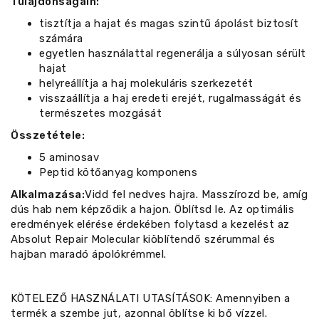
Tulajdonságain:
tisztítja a hajat és magas szintű ápolást biztosít
számára
egyetlen használattal regenerálja a súlyosan sérült
hajat
helyreállítja a haj molekuláris szerkezetét
visszaállítja a haj eredeti erejét, rugalmasságát és
természetes mozgását
Összetétele:
5 aminosav
Peptid kötőanyag komponens
Alkalmazása:
Vidd fel nedves hajra. Masszírozd be, amíg
dús hab nem képződik a hajon. Öblítsd le. Az optimális
eredmények elérése érdekében folytasd a kezelést az
Absolut Repair Molecular kiöblítendő szérummal és
hajban maradó ápolókrémmel.
KÖTELEZŐ HASZNÁLATI UTASÍTÁSOK: Amennyiben a
termék a szembe jut, azonnal öblítse ki bő vízzel.