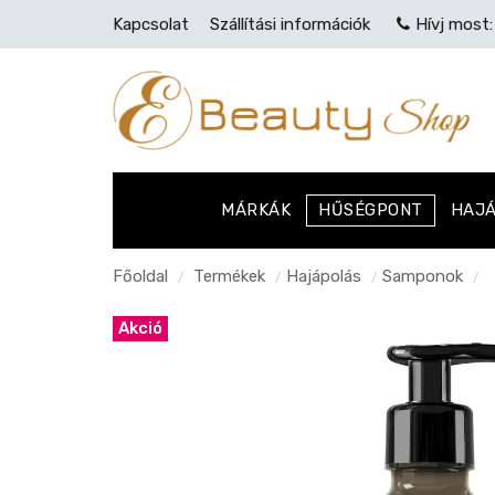
Kapcsolat
Szállítási információk
Hívj most
MÁRKÁK
HŰSÉGPONT
HAJ
Főoldal
Termékek
Hajápolás
Samponok
/
/
/
/
Akció