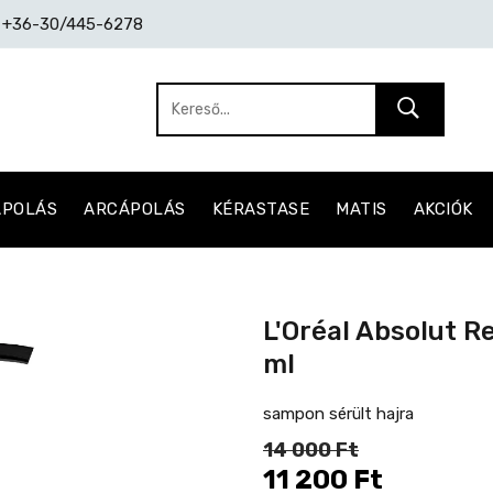
: +36-30/445-6278
ÁPOLÁS
ARCÁPOLÁS
KÉRASTASE
MATIS
AKCIÓK
L'Oréal Absolut 
ml
sampon sérült hajra
14 000 Ft
11 200 Ft