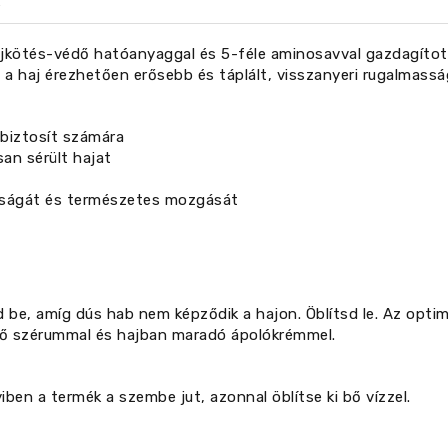
ajkötés-védő hatóanyaggal és 5-féle aminosavval gazdagított 
n a haj érezhetően erősebb és táplált, visszanyeri rugalmas
 biztosít számára
san sérült hajat
masságát és természetes mozgását
d be, amíg dús hab nem képződik a hajon. Öblítsd le. Az opti
ndő szérummal és hajban maradó ápolókrémmel.
a termék a szembe jut, azonnal öblítse ki bő vízzel.