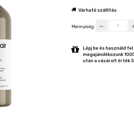
Várható szállítás
Mennyiség:
Lépj be és használd fel
megajándékozunk 1000 
után a vásárolt érték 5