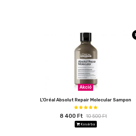
Akció
L'Oréal Absolut Repair Molecular Sampon
8 400 Ft
10 500 Ft
Kosárba