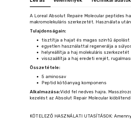
Leírás
Vélemények
Technikai adatok
A Loreal Absolut Repaire Molecular peptides h
makromolekuláris szerkezetét. Használata utá
Tulajdonságain:
tisztítja a hajat és magas szintű ápolást
egyetlen használattal regenerálja a súlyo
helyreállítja a haj molekuláris szerkezetét
visszaállítja a haj eredeti erejét, rugal
Összetétele:
5 aminosav
Peptid kötőanyag komponens
Alkalmazása:
Vidd fel nedves hajra. Masszíroz
kezelést az Absolut Repair Molecular kiöblíte
KÖTELEZŐ HASZNÁLATI UTASÍTÁSOK: Amennyiben 