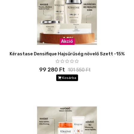
Akció
Kérastase Densifique Hajsűrűség növelő Szett -15%
99 280 Ft
101 550 Ft
Kosárba