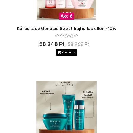
Akció
Kérastase Genesis Szett hajhullás ellen -10%
58 248 Ft
58 968 Ft
Kosárba