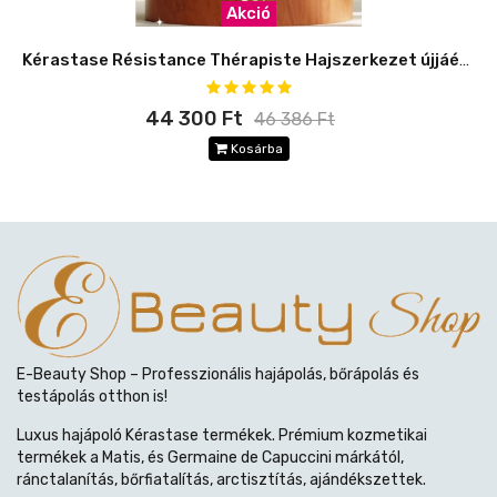
Akció
Kérastase Résistance Thérapiste Hajszerkezet újjáépítő Szett -8%
44 300 Ft
46 386 Ft
Kosárba
E-Beauty Shop – Professzionális hajápolás, bőrápolás és
testápolás otthon is!
Luxus hajápoló Kérastase termékek. Prémium kozmetikai
termékek a Matis, és Germaine de Capuccini márkától,
ránctalanítás, bőrfiatalítás, arctisztítás, ajándékszettek.