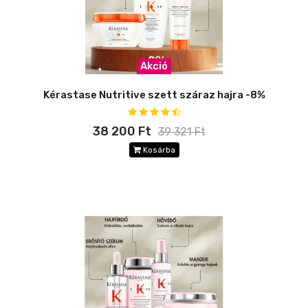
Akció
Kérastase Nutritive szett száraz hajra -8%
38 200 Ft
39 321 Ft
Kosárba