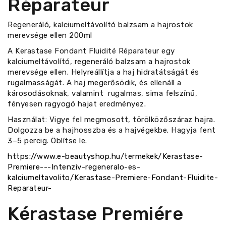
Réparateur
Regeneráló, kalciumeltávolító balzsam a hajrostok
merevsége ellen 200ml
A Kerastase Fondant Fluidité Réparateur egy
kalciumeltávolító, regeneráló balzsam a hajrostok
merevsége ellen. Helyreállítja a haj hidratátságát és
rugalmasságát. A haj megerősödik, és ellenáll a
károsodásoknak, valamint rugalmas, sima felszínű,
fényesen ragyogó hajat eredményez.
Használat: Vigye fel megmosott, törölközőszáraz hajra.
Dolgozza be a hajhosszba és a hajvégekbe. Hagyja fent
3–5 percig. Öblítse le.
https://www.e-beautyshop.hu/termekek/Kerastase-
Premiere---Intenziv-regeneralo-es-
kalciumeltavolito/Kerastase-Premiere-Fondant-Fluidite-
Reparateur-
Kérastase Premiére