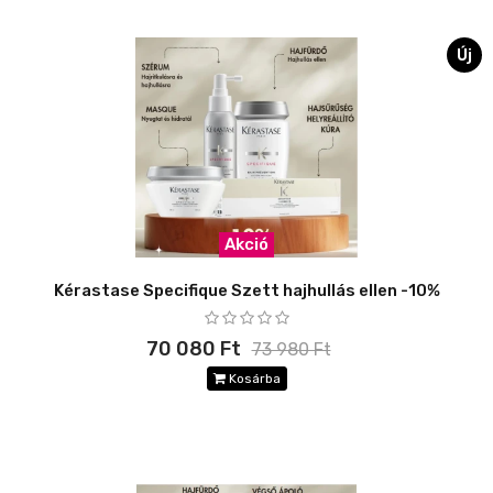
Új
Akció
Kérastase Specifique Szett hajhullás ellen -10%
70 080 Ft
73 980 Ft
Kosárba