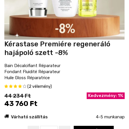
Kérastase Premiére regeneráló
hajápoló szett -8%
Bain Décalcifiant Réparateur
Fondant Fluidité Réparateur
Huile Gloss Réparatrice
(2 vélemény)
44 234 Ft
Kedvezmény: 1%
43 760 Ft
Várható szállítás
4-5 munkanap