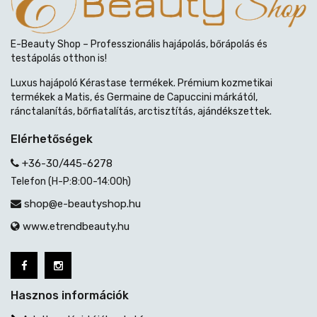
E-Beauty Shop – Professzionális hajápolás, bőrápolás és
testápolás otthon is!
Luxus hajápoló Kérastase termékek. Prémium kozmetikai
termékek a Matis, és Germaine de Capuccini márkától,
ránctalanítás, bőrfiatalítás, arctisztítás, ajándékszettek.
Elérhetőségek
+36-30/445-6278
Telefon (H-P:8:00-14:00h)
shop@e-beautyshop.hu
www.etrendbeauty.hu
Hasznos információk