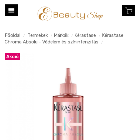
Főoldal
Termékek
Márkák
Kérastase
Kérastase
/
/
/
/
Chroma Absolu - Védelem és színintenzitás
/
Akció