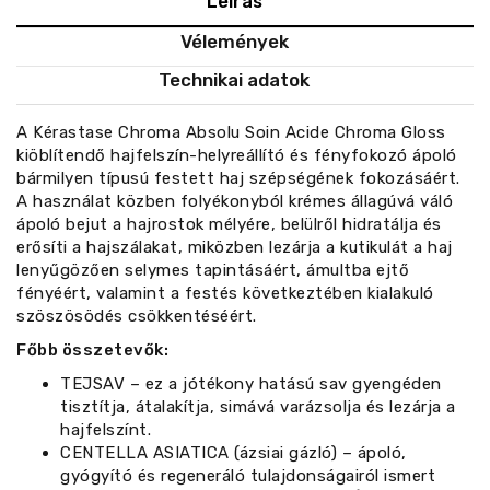
Leírás
Vélemények
Technikai adatok
A Kérastase Chroma Absolu Soin Acide Chroma Gloss
kiöblítendő hajfelszín-helyreállító és fényfokozó ápoló
bármilyen típusú festett haj szépségének fokozásáért.
A használat közben folyékonyból krémes állagúvá váló
ápoló bejut a hajrostok mélyére, belülről hidratálja és
erősíti a hajszálakat, miközben lezárja a kutikulát a haj
lenyűgözően selymes tapintásáért, ámultba ejtő
fényéért, valamint a festés következtében kialakuló
szöszösödés csökkentéséért.
Főbb összetevők:
TEJSAV – ez a jótékony hatású sav gyengéden
tisztítja, átalakítja, simává varázsolja és lezárja a
hajfelszínt.
CENTELLA ASIATICA (ázsiai gázló) – ápoló,
gyógyító és regeneráló tulajdonságairól ismert