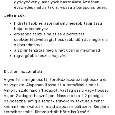
gyógynövény, amelynek használata Ázsiában
évezredes múltra tekint vissza a bőrápolás terén.
Jellemzők:
hidratáltabb és azonnal selymesebb tapintású
hajat eredményez
erősebbé teszi a hajat és a porozitás
csökkentésével segít hosszabb időn át megőrzi a
színeredményt
a színintenzitás még 6 hét után is megmarad
ragyogóbbá teszi a hajszínt
Otthoni használat:
Vigye fel a megmosott, törölközőszáraz hajhosszra és
hajvégekre. Alaposan itassa át a termékkel a hajat.
Vékony szálú hajon 1 adagot, vastag szálú vagy hosszú
hajon 2 adagot használjon. Masszírozza 1-2 percig a
hajhosszba, amíg a termék folyékony textúrája fehér
krémmé nem változik, majd alaposan öblítse le. Kerülje a
termék szembe, illetve irritált bőrre kerülését!