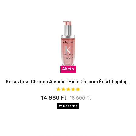
Akció
Kérastase Chroma Absolu L'Huile Chroma Éclat hajolaj utántöltő
14 880 Ft
18 600 Ft
Kosárba