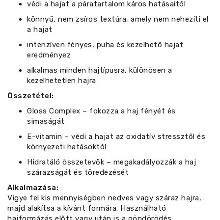
védi a hajat a páratartalom káros hatásaitól
könnyű, nem zsíros textúra, amely nem nehezíti el
a hajat
intenzíven fényes, puha és kezelhető hajat
eredményez
alkalmas minden hajtípusra, különösen a
kezelhetetlen hajra
Összetétel:
Gloss Complex – fokozza a haj fényét és
simaságát
E-vitamin – védi a hajat az oxidatív stressztől és
környezeti hatásoktól
Hidratáló összetevők – megakadályozzák a haj
szárazságát és töredezését
Alkalmazása:
Vigye fel kis mennyiségben nedves vagy száraz hajra,
majd alakítsa a kívánt formára. Használható
hajformázás előtt vagy után is a göndörödés