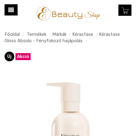
Főoldal
Termékek
Márkák
Kérastase
Kérastase
/
/
/
/
Gloss Absolu - Fényfokozó hajápolás
/
Új
Akció