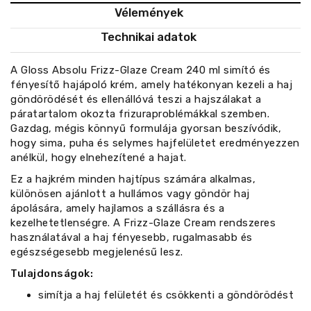
Vélemények
Technikai adatok
A Gloss Absolu Frizz-Glaze Cream 240 ml simító és
fényesítő hajápoló krém, amely hatékonyan kezeli a haj
göndörödését és ellenállóvá teszi a hajszálakat a
páratartalom okozta frizuraproblémákkal szemben.
Gazdag, mégis könnyű formulája gyorsan beszívódik,
hogy sima, puha és selymes hajfelületet eredményezzen
anélkül, hogy elnehezítené a hajat.
Ez a hajkrém minden hajtípus számára alkalmas,
különösen ajánlott a hullámos vagy göndör haj
ápolására, amely hajlamos a szállásra és a
kezelhetetlenségre. A Frizz-Glaze Cream rendszeres
használatával a haj fényesebb, rugalmasabb és
egészségesebb megjelenésű lesz.
Tulajdonságok:
simítja a haj felületét és csökkenti a göndörödést