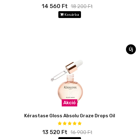
14 560 Ft
18 200 Ft
Kosárba
Új
Akció
Kérastase Gloss Absolu Graze Drops Oil
13 520 Ft
16 900 Ft