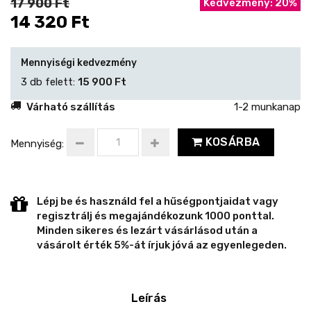
17 900 Ft
Kedvezmény: 20%
14 320 Ft
Mennyiségi kedvezmény
3 db felett:
15 900 Ft
Várható szállítás
1-2 munkanap
KOSÁRBA
Mennyiség:
Lépj be és használd fel a hűségpontjaidat vagy
regisztrálj és megajándékozunk 1000 ponttal.
Minden sikeres és lezárt vásárlásod után a
vásárolt érték 5%-át írjuk jóvá az egyenlegeden.
Leírás